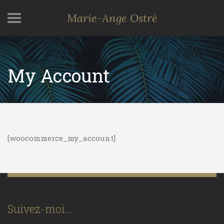
Marie-Ange Ostré
My Account
[woocommerce_my_account]
Suivez-moi…