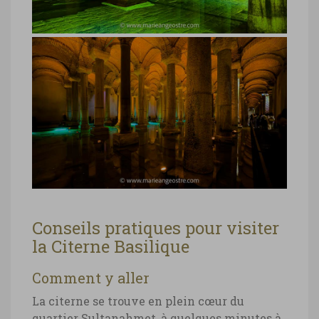
Turquie, Citerne Basilique Istanbul
Turquie, Citerne Basilique Istanbul ©
Marie-Ange Ostré
Turquie, Citerne Basilique Istanbul
Turquie, Citerne Basilique Istanbul ©
Conseils pratiques pour visiter
Marie-Ange Ostré
la Citerne Basilique
Turquie, Citerne Basilique Istanbul
Comment y aller
Turquie, Citerne Basilique Istanbul ©
La citerne se trouve en plein cœur du
Marie-Ange Ostré
quartier Sultanahmet, à quelques minutes à