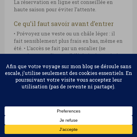
La réservation en ligne est conseillée en
haute saison pour éviter l’attente.
Ce qu’il faut savoir avant d’entrer
• Prévoyez une veste ou un châle léger : il
fait sensiblement plus frais en bas, même en
été.
• L’accès se fait par un escalier (se
renseigner sur l’accessibilité si nécessaire).
•
La lumière est faible : si vous souhaitez
photographier, désactivez le flash (peu
efficace) et misez sur la stabilité ou un mode
nuit.
• Laissez le temps à votre appareil
Confidentialité et cookies : ce site utilise des cookies. En continuant à
photo (ou
smartphone
) de s’acclimater à
utiliser ce site Web, vous acceptez leur utilisation.
l’atmosphère humide (attention à une légère
buée qui se pose sur l’objectif avant de se
Pour en savoir plus, notamment sur la façon de contrôler les
cookies, consultez :
Politique relative aux cookies
dissiper).
• Des carpes nagent dans l’eau peu
profonde, un détail inattendu.
Abonnez-vous