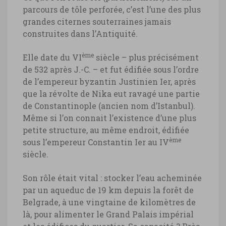
parcours de tôle perforée, c’est l’une des plus
grandes citernes souterraines jamais
construites dans l’Antiquité.
ème
Elle date du VI
siècle – plus précisément
de 532 après J.-C. – et fut édifiée sous l’ordre
de l’empereur byzantin Justinien Ier, après
Turquie, Citerne Basilique Istanbul
que la révolte de Nika eut ravagé une partie
Turquie, Citerne Basilique Istanbul ©
de Constantinople (ancien nom d’Istanbul).
Marie-Ange Ostré
Même si l’on connait l’existence d’une plus
petite structure, au même endroit, édifiée
ème
sous l’empereur Constantin Ier au IV
siècle.
Son rôle était vital : stocker l’eau acheminée
par un aqueduc de 19 km depuis la forêt de
Belgrade, à une vingtaine de kilomètres de
là, pour alimenter le Grand Palais impérial