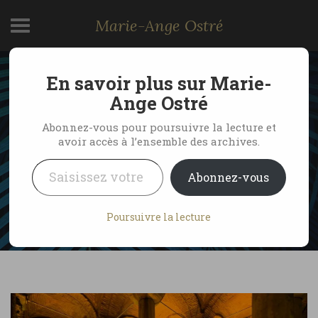
Marie-Ange Ostré
En savoir plus sur Marie-
Sous Istanbul, un monde
Ange Ostré
englouti : visite de la
Abonnez-vous pour poursuivre la lecture et
avoir accès à l’ensemble des archives.
Citerne Basilique
Saisissez votre adresse e-mail…
Abonnez-vous
by Marie-Ange Ostré
4 juin 2026
Poursuivre la lecture
No Comments