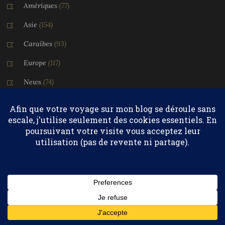
Amériques
(77)
Asie
(154)
Caraïbes
(93)
Europe
(117)
News
(74)
Océan Indien
(123)
Pacifique
(72)
Articles récents
Confidentialité et cookies : ce site utilise des cookies. En continuant à
utiliser ce site Web, vous acceptez leur utilisation.
Voyage déserts du monde, suggestions et comparatif (Sahara,
Pour en savoir plus, notamment sur la façon de contrôler les
Namib, Atacama)
cookies, consultez :
Politique relative aux cookies
7 juillet 2026
Abonnez-vous
Fáskrúðsfjörður, le village islandais des pêcheurs français
16 juin 2026