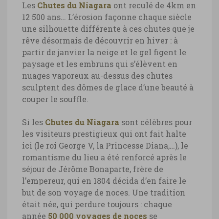
Les
Chutes du Niagara
ont reculé de 4km en
12 500 ans… L’érosion façonne chaque siècle
Chutes du Niagara, illuminations de
une silhouette différente à ces chutes que je
nuit
rêve désormais de découvrir en hiver : à
partir de janvier la neige et le gel figent le
Chutes du Niagara, illuminations de nuit
paysage et les embruns qui s’élèvent en
© Marie-Ange Ostré
nuages vaporeux au-dessus des chutes
sculptent des dômes de glace d’une beauté à
couper le souffle.
Si les
Chutes du Niagara
sont célèbres pour
les visiteurs prestigieux qui ont fait halte
ici (le roi George V, la Princesse Diana,…), le
romantisme du lieu a été renforcé après le
séjour de Jérôme Bonaparte, frère de
l’empereur, qui en 1804 décida d’en faire le
but de son voyage de noces. Une tradition
était née, qui perdure toujours : chaque
année
50 000 voyages de noces
se