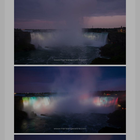
Chutes du Niagara, coucher de
soleil côté Canada
Chutes du Niagara, coucher de soleil côté
Canada © Marie-Ange Ostré
Chutes du Niagara, illuminations de
nuit
Chutes du Niagara, illuminations de nuit
© Marie-Ange Ostré