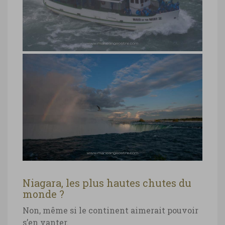
Chutes du Niagara, bateaux Maid of the
Mist © Marie-Ange Ostré
Chutes du Niagara, côté américain
Chutes du Niagara, côté américain ©
Marie-Ange Ostré
Chutes du Niagara, bateau Maid of
the Mist
Chutes du Niagara, bateau Maid of the
Mist © Marie-Ange Ostré
Niagara, les plus hautes chutes du
monde ?
Chutes du Niagara, double arc-en-
Non, même si le continent aimerait pouvoir
ciel
s’en vanter.