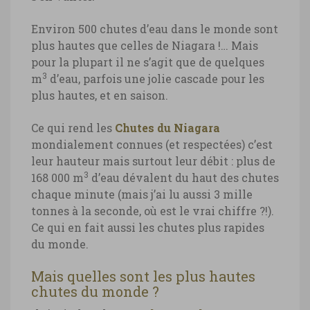
Chutes du Niagara, double arc-en-ciel ©
Environ 500 chutes d’eau dans le monde sont
Marie-Ange Ostré
plus hautes que celles de Niagara !… Mais
pour la plupart il ne s’agit que de quelques
3
m
d’eau, parfois une jolie cascade pour les
plus hautes, et en saison.
Ce qui rend les
Chutes du Niagara
mondialement connues (et respectées) c’est
leur hauteur mais surtout leur débit : plus de
3
168 000 m
d’eau dévalent du haut des chutes
chaque minute (mais j’ai lu aussi 3 mille
tonnes à la seconde, où est le vrai chiffre ?!).
Ce qui en fait aussi les chutes plus rapides
du monde.
Mais quelles sont les plus hautes
chutes du monde ?