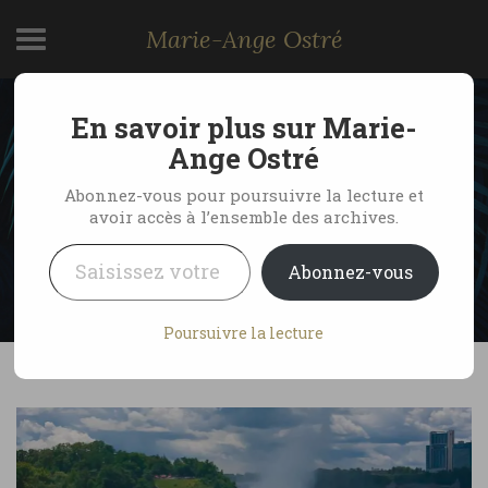
Marie-Ange Ostré
En savoir plus sur Marie-
Chutes du Niagara, côté
Ange Ostré
Canada
Abonnez-vous pour poursuivre la lecture et
avoir accès à l’ensemble des archives.
Saisissez votre adresse e-mail…
by Marie-Ange Ostré
10 juillet 2009
Abonnez-vous
1 Comment
Poursuivre la lecture