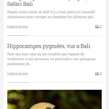
Safari Bali
Depuis notre retour de Bali il y a trois jours j’ai travaillé
ardemment pour corriger et compléter les éléments qui...
Learn more
2
Hippocampes pygmées, vus a Bali
Pour une fois, vous ne me tiendrez pas rigueur de
m’adresser à une personne en particulier, une plongeuse
passionnée de...
Learn more
0