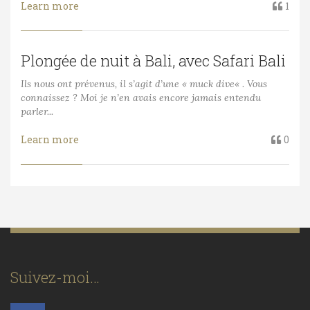
Learn more
1
Plongée de nuit à Bali, avec Safari Bali
Ils nous ont prévenus, il s’agit d’une « muck dive« . Vous
connaissez ? Moi je n’en avais encore jamais entendu
parler...
Learn more
0
Suivez-moi…