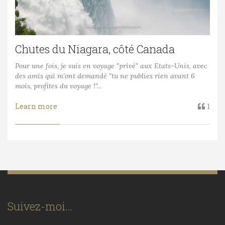
Chutes du Niagara, côté Canada
Pour une fois, je suis en voyage "privé" aux Etats-Unis, avec
des amis qui m'ont demandé "tu ne publies rien avant 6
mois, profites du voyage !"...
Learn more
1
Suivez-moi…