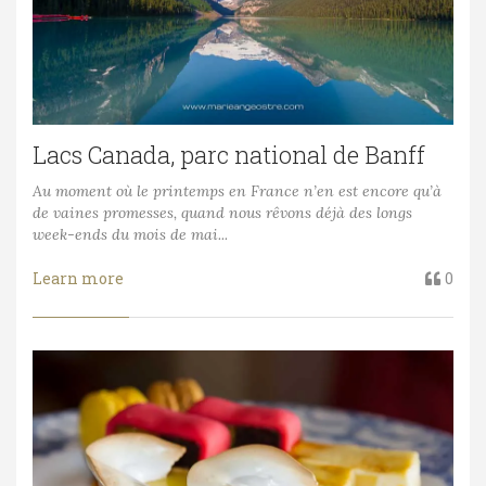
Lacs Canada, parc national de Banff
Au moment où le printemps en France n’en est encore qu’à
de vaines promesses, quand nous rêvons déjà des longs
week-ends du mois de mai...
Learn more
0