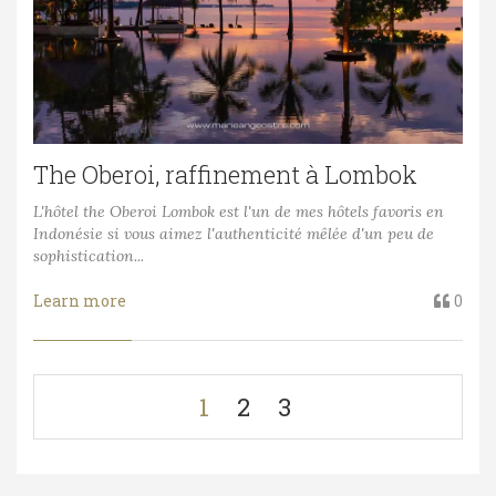
The Oberoi, raffinement à Lombok
L'hôtel the Oberoi Lombok est l'un de mes hôtels favoris en
Indonésie si vous aimez l'authenticité mêlée d'un peu de
sophistication...
Learn more
0
1
2
3