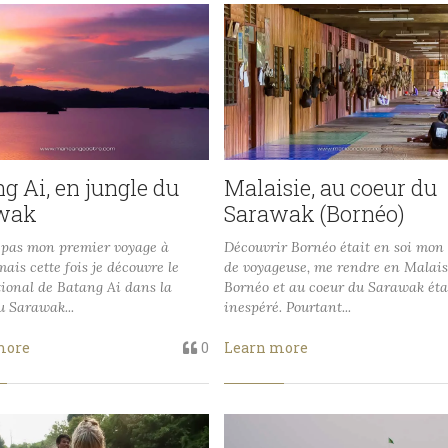
g Ai, en jungle du
Malaisie, au coeur du
wak
Sarawak (Bornéo)
t pas mon premier voyage à
Découvrir Bornéo était en soi mon
ais cette fois je découvre le
de voyageuse, me rendre en Malais
ional de Batang Ai dans la
Bornéo et au coeur du Sarawak éta
u Sarawak...
inespéré. Pourtant...
more
0
Learn more