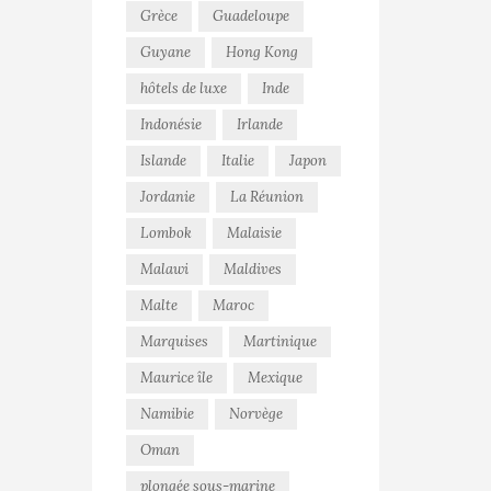
Grèce
Guadeloupe
Guyane
Hong Kong
hôtels de luxe
Inde
Indonésie
Irlande
Islande
Italie
Japon
Jordanie
La Réunion
Lombok
Malaisie
Malawi
Maldives
Malte
Maroc
Marquises
Martinique
Maurice île
Mexique
Namibie
Norvège
Oman
plongée sous-marine