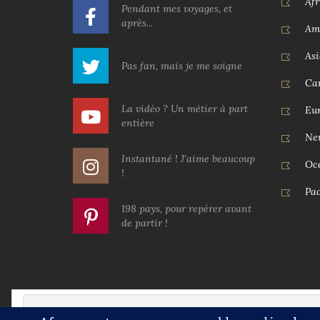
Afr
Pendant mes voyages, et
après...
Am
Asi
Pas fan, mais je me soigne
Car
La vidéo ? Un métier à part
Eu
entière
Ne
Instantané ! J'aime beaucoup
Oc
!
Pac
198 pays, pour repérer avant
de partir !