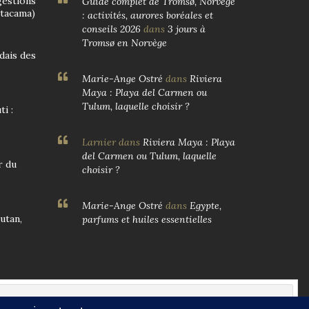
gestions
Guide complet de Tromsø, Norvège
Atacama)
: activités, aurores boréales et
conseils 2026
dans
3 jours à
Tromsø en Norvège
ndais des
Marie-Ange Ostré
dans
Riviera
Maya : Playa del Carmen ou
Tulum, laquelle choisir ?
i :
Larnier
dans
Riviera Maya : Playa
del Carmen ou Tulum, laquelle
r du
choisir ?
Marie-Ange Ostré
dans
Egypte,
utan,
parfums et huiles essentielles