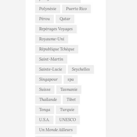
Polynésie
Puerto Rico
Pérou
Qatar
Repérages Voyages
Royaume-Uni
République Tchèque
Saint-Martin
Sainte-Lucie
Seychelles
Singapour
spa
Suisse
Tasmanie
Thaïlande
Tibet
Tonga
Turquie
U.S.A.
UNESCO
Un Monde Ailleurs