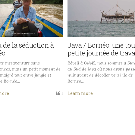
u de la séduction à
Java / Bornéo, une tou
éo
petite journée de trava
ite mésaventure sans
Réveil à 04h45, nous sommes à Su
ences, mais un petit moment de
au Sud de Java où nous avons pass
 malgré tout entre jungle et
nuit avant de décoller vers l'île de
de Bornéo...
Bornéo...
more
1
Learn more