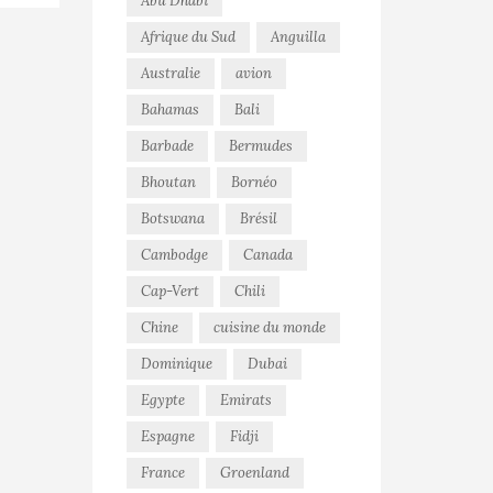
Abu Dhabi
Afrique du Sud
Anguilla
Australie
avion
Bahamas
Bali
Barbade
Bermudes
Bhoutan
Bornéo
Botswana
Brésil
Cambodge
Canada
Cap-Vert
Chili
Chine
cuisine du monde
Dominique
Dubai
Egypte
Emirats
Espagne
Fidji
France
Groenland