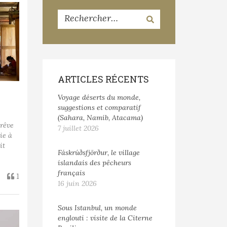
ARTICLES RÉCENTS
Voyage déserts du monde,
suggestions et comparatif
(Sahara, Namib, Atacama)
 rêve
7 juillet 2026
ie à
it
Fáskrúðsfjörður, le village
islandais des pêcheurs
français
1
16 juin 2026
Sous Istanbul, un monde
englouti : visite de la Citerne