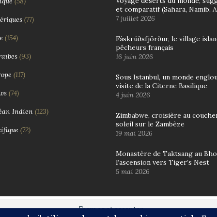
Voyage déserts du monde, sug
ique
(58)
et comparatif (Sahara, Namib, 
7 juillet 2026
ériques
(77)
e
(154)
Fáskrúðsfjörður, le village isla
pêcheurs français
aïbes
(93)
16 juin 2026
rope
(117)
Sous Istanbul, un monde englout
visite de la Citerne Basilique
ws
(74)
4 juin 2026
éan Indien
(123)
Zimbabwe, croisière au couche
soleil sur le Zambèze
ifique
(72)
19 mai 2026
Monastère de Taktsang au Bho
l’ascension vers Tiger’s Nest
5 mai 2026