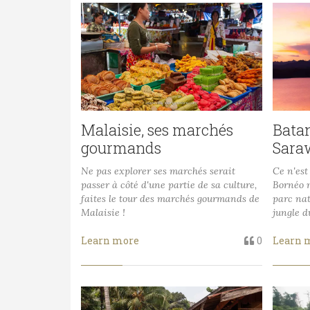
Malaisie, ses marchés
Batan
gourmands
Sara
Ne pas explorer ses marchés serait
Ce n'es
passer à côté d'une partie de sa culture,
Bornéo m
faites le tour des marchés gourmands de
parc nat
Malaisie !
jungle d
Learn more
0
Learn 