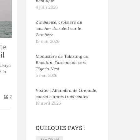
Basilique
4 juin 2026
Zimbabwe, croisière au
coucher du soleil sur le
Zambèze
19 mai 2026
te
il
Monastère de Taktsang au
Bhoutan, l’ascension vers
rabaya
Tiger’s Nest
é la
5 mai 2026
Visiter l’Alhambra de Grenade,
conseils après trois visites
2
18 avril 2026
QUELQUES PAYS :