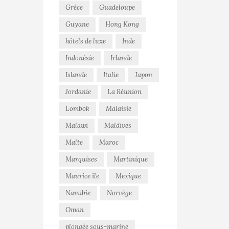
Grèce
Guadeloupe
Guyane
Hong Kong
hôtels de luxe
Inde
Indonésie
Irlande
Islande
Italie
Japon
Jordanie
La Réunion
Lombok
Malaisie
Malawi
Maldives
Malte
Maroc
Marquises
Martinique
Maurice île
Mexique
Namibie
Norvège
Oman
plongée sous-marine