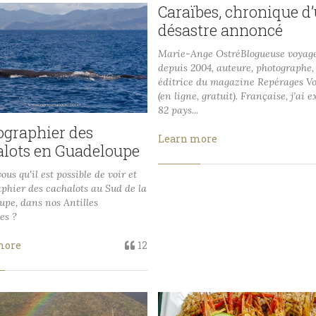
Caraïbes, chronique d
désastre annoncé
Marie-Ange OstréBlogueuse voyag
depuis 2004, auteure, photographe,
éditrice du magazine Repérages V
(en ligne, gratuit). Française, j’ai e
82 pays...
ographier des
Learn more
alots en Guadeloupe
ous qu'il est possible de voir et
phier des cachalots au Sud de la
pe, dans nos Antilles
es ?
more
12