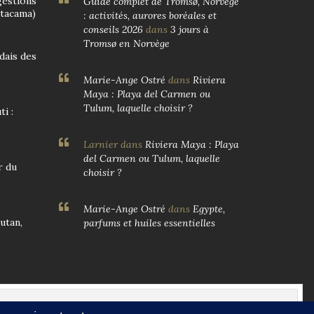
gestions
Guide complet de Tromsø, Norvège
Atacama)
: activités, aurores boréales et
conseils 2026
dans
3 jours à
Tromsø en Norvège
ndais des
Marie-Ange Ostré
dans
Riviera
Maya : Playa del Carmen ou
Tulum, laquelle choisir ?
i :
Larnier
dans
Riviera Maya : Playa
del Carmen ou Tulum, laquelle
r du
choisir ?
Marie-Ange Ostré
dans
Egypte,
utan,
parfums et huiles essentielles