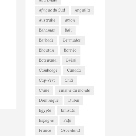
Abu Dhabi
Afrique du Sud
Anguilla
Australie
avion
Bahamas
Bali
Barbade
Bermudes
Bhoutan
Bornéo
Botswana
Brésil
Cambodge
Canada
Cap-Vert
Chili
Chine
cuisine du monde
Dominique
Dubai
Egypte
Emirats
Espagne
Fidji
France
Groenland