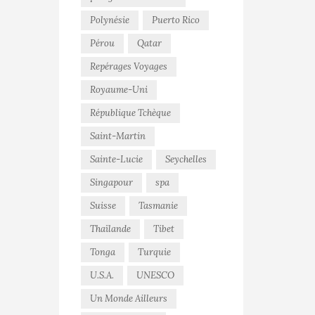
Polynésie
Puerto Rico
Pérou
Qatar
Repérages Voyages
Royaume-Uni
République Tchèque
Saint-Martin
Sainte-Lucie
Seychelles
Singapour
spa
Suisse
Tasmanie
Thaïlande
Tibet
Tonga
Turquie
U.S.A.
UNESCO
Un Monde Ailleurs