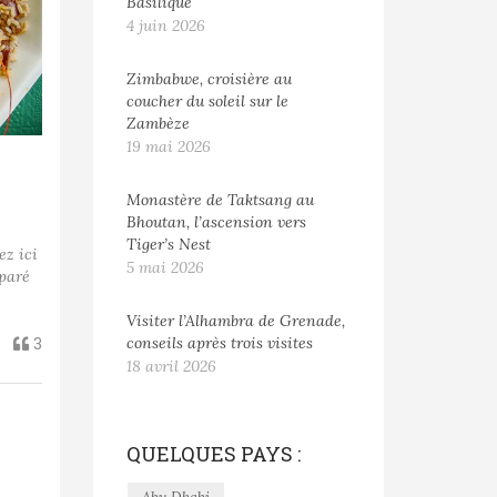
Basilique
4 juin 2026
Zimbabwe, croisière au
coucher du soleil sur le
Zambèze
19 mai 2026
Monastère de Taktsang au
Bhoutan, l’ascension vers
Tiger’s Nest
z ici
5 mai 2026
éparé
Visiter l’Alhambra de Grenade,
conseils après trois visites
3
18 avril 2026
QUELQUES PAYS :