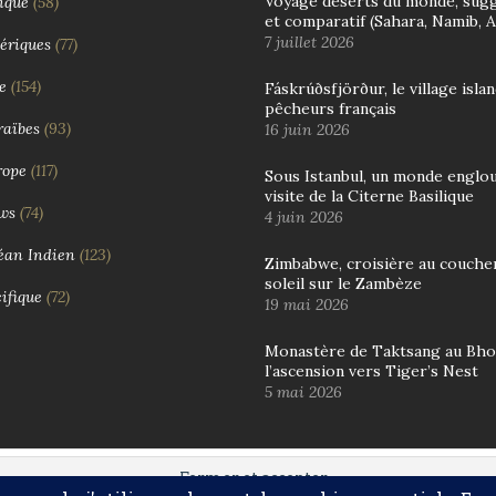
Voyage déserts du monde, sug
ique
(58)
et comparatif (Sahara, Namib, 
7 juillet 2026
ériques
(77)
e
(154)
Fáskrúðsfjörður, le village isla
pêcheurs français
aïbes
(93)
16 juin 2026
rope
(117)
Sous Istanbul, un monde englout
visite de la Citerne Basilique
ws
(74)
4 juin 2026
éan Indien
(123)
Zimbabwe, croisière au couche
soleil sur le Zambèze
ifique
(72)
19 mai 2026
Monastère de Taktsang au Bho
l’ascension vers Tiger’s Nest
5 mai 2026