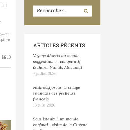
’un
e
oyages
xploré
ARTICLES RÉCENTS
Voyage déserts du monde,
10
suggestions et comparatif
(Sahara, Namib, Atacama)
7 juillet 2026
Fáskrúðsfjörður, le village
islandais des pêcheurs
français
16 juin 2026
Sous Istanbul, un monde
englouti : visite de la Citerne