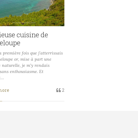
ieuse cuisine de
eloupe
la première fois que j'atterrissais
eloupe or, mise à part une
é naturelle, je m'y rendais
 sans enthousiasme. Et
t…
more
2