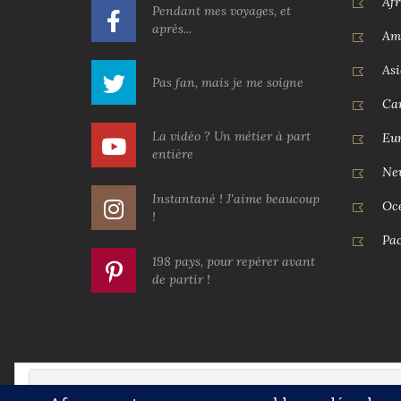
Afr
Pendant mes voyages, et
après...
Am
Asi
Pas fan, mais je me soigne
Car
La vidéo ? Un métier à part
Eu
entière
Ne
Instantané ! J'aime beaucoup
Oc
!
Pac
198 pays, pour repérer avant
de partir !