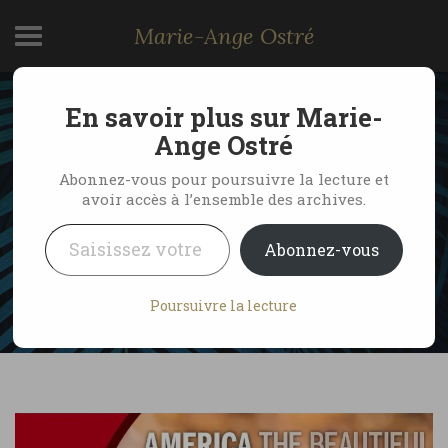
Marie-Ange Ostré
En savoir plus sur Marie-
USA, comment
Ange Ostré
fonctionne le pass
Abonnez-vous pour poursuivre la lecture et
avoir accès à l’ensemble des archives.
America the Beautiful ?
Saisissez votre adresse e-mail…
Abonnez-vous
by Marie-Ange Ostré
5 janvier 2025
Poursuivre la lecture
No Comments