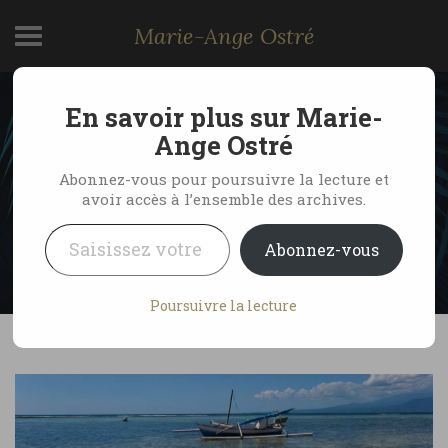
Marie-Ange Ostré
En savoir plus sur Marie-
Pêcheuse d’oursins île
Ange Ostré
de Gili Meno, Indonésie
Abonnez-vous pour poursuivre la lecture et
avoir accès à l’ensemble des archives.
Saisissez votre adresse e-mail…
by Marie-Ange Ostré
12 juillet 2007
Abonnez-vous
No Comments
Poursuivre la lecture