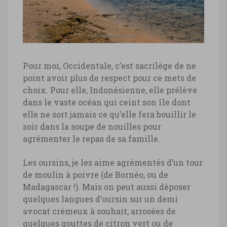
Pour moi, Occidentale, c’est sacrilège de ne
point avoir plus de respect pour ce mets de
choix. Pour elle, Indonésienne, elle prélève
dans le vaste océan qui ceint son île dont
Gili Meno, plage
elle ne sort jamais ce qu’elle fera bouillir le
soir dans la soupe de nouilles pour
Gili Meno, plage © Marie-Ange Ostré
agrémenter le repas de sa famille.
Gili Meno, pêcheuse d’oursins
Les oursins, je les aime agrémentés d’un tour
de moulin à poivre (de Bornéo, ou de
Gili Meno, pêcheuse d’oursins © Marie-
Madagascar !). Mais on peut aussi déposer
Ange Ostré
quelques langues d’oursin sur un demi
avocat crémeux à souhait, arrosées de
quelques gouttes de citron vert ou de