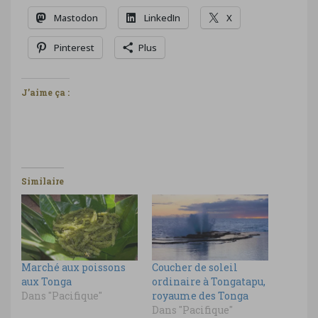
Mastodon
LinkedIn
X
Pinterest
Plus
J’aime ça :
Similaire
Marché aux poissons
Coucher de soleil
aux Tonga
ordinaire à Tongatapu,
Dans "Pacifique"
royaume des Tonga
Dans "Pacifique"