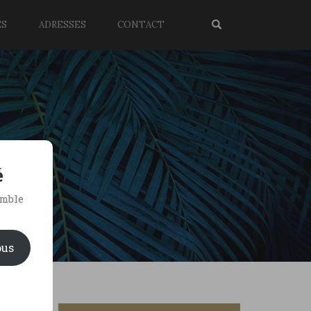
ES
ADRESSES
CONTACT
é
emble
ous