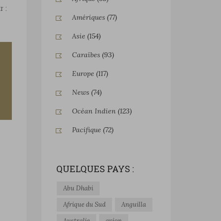
 :
Amériques
(77)
Asie
(154)
Caraïbes
(93)
Europe
(117)
News
(74)
Océan Indien
(123)
Pacifique
(72)
QUELQUES PAYS :
Abu Dhabi
Afrique du Sud
Anguilla
Australie
avion