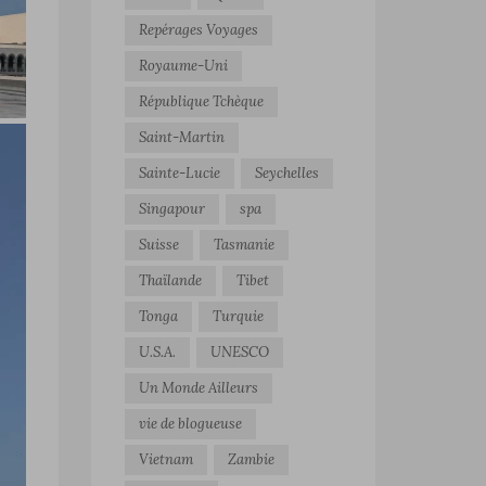
Repérages Voyages
Royaume-Uni
République Tchèque
Saint-Martin
Sainte-Lucie
Seychelles
Singapour
spa
Suisse
Tasmanie
Thaïlande
Tibet
Tonga
Turquie
U.S.A.
UNESCO
Un Monde Ailleurs
vie de blogueuse
Vietnam
Zambie