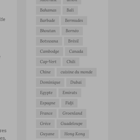
Bahamas
Bali
lfe
Barbade
Bermudes
Bhoutan
Bornéo
Botswana
Brésil
Cambodge
Canada
e
Cap-Vert
Chili
Chine
cuisine du monde
Dominique
Dubai
Egypte
Emirats
Espagne
Fidji
France
Groenland
Grèce
Guadeloupe
res
Guyane
Hong Kong
es,