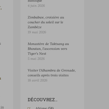
Basilique
4 juin 2026
,
Zimbabwe, croisière au
coucher du soleil sur le
Zambèze
19 mai 2026
s
Monastère de Taktsang au
Bhoutan, l’ascension vers
Tiger’s Nest
5 mai 2026
Visiter l’Alhambra de Grenade,
conseils après trois visites
u
18 avril 2026
,
DÉCOUVREZ…
ais
Afrique
(58)