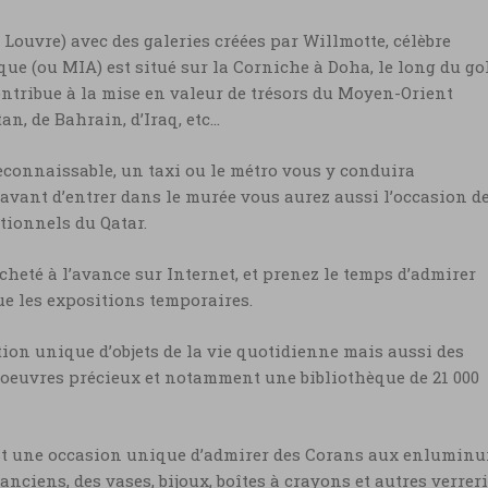
 Louvre) avec des galeries créées par Willmotte, célèbre
que (ou MIA) est situé sur la Corniche à Doha, le long du go
ontribue à la mise en valeur de trésors du Moyen-Orient
an, de Bahrain, d’Iraq, etc…
econnaissable, un taxi ou le métro vous y conduira
avant d’entrer dans le murée vous aurez aussi l’occasion d
tionnels du Qatar.
acheté à l’avance sur Internet, et prenez le temps d’admirer
ue les expositions temporaires.
ion unique d’objets de la vie quotidienne mais aussi des
-d’oeuvres précieux et notamment une bibliothèque de 21 000
est une occasion unique d’admirer des Corans aux enluminu
anciens, des vases, bijoux, boîtes à crayons et autres verreri