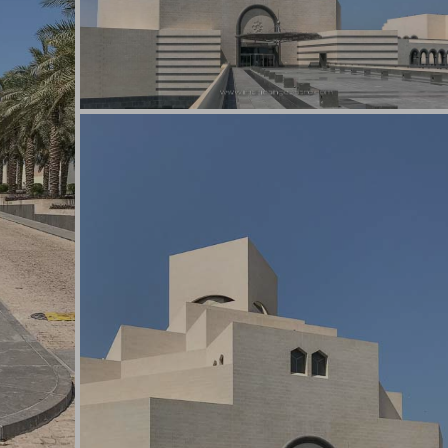
Qatar, musée art islamique à Doha
Qatar, musée art islamique à Doha © Marie-
Ange Ostré