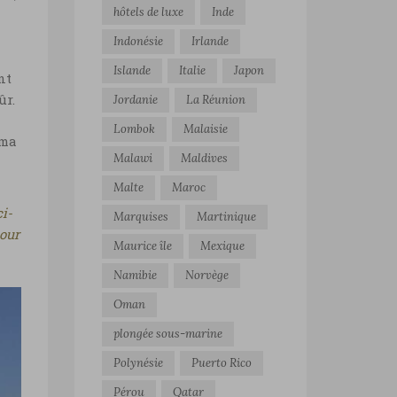
hôtels de luxe
Inde
Indonésie
Irlande
Islande
Italie
Japon
nt
ûr.
Jordanie
La Réunion
Lombok
Malaisie
 ma
Malawi
Maldives
Malte
Maroc
ci-
Marquises
Martinique
pour
Maurice île
Mexique
Namibie
Norvège
Oman
plongée sous-marine
Polynésie
Puerto Rico
Pérou
Qatar