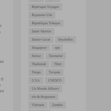
Repérages Voyages
Royaume-Uni
République Tchèque
t
Saint-Martin
s
Sainte-Lucie
Seychelles
Singapour
spa
Suisse
Tasmanie
ums
Thaïlande
Tibet
Tonga
Turquie
t)
U.S.A.
UNESCO
p
Un Monde Ailleurs
ans
vie de blogueuse
Vietnam
Zambie