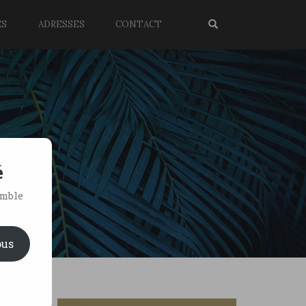
ES
ADRESSES
CONTACT
é
emble
ous