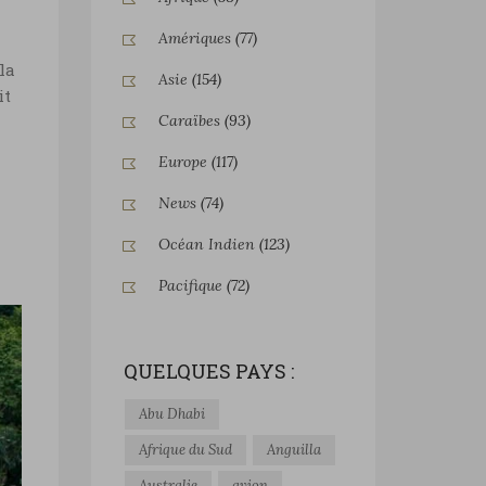
Amériques
(77)
la
Asie
(154)
it
Caraïbes
(93)
Europe
(117)
News
(74)
Océan Indien
(123)
Pacifique
(72)
QUELQUES PAYS :
Abu Dhabi
Afrique du Sud
Anguilla
Australie
avion