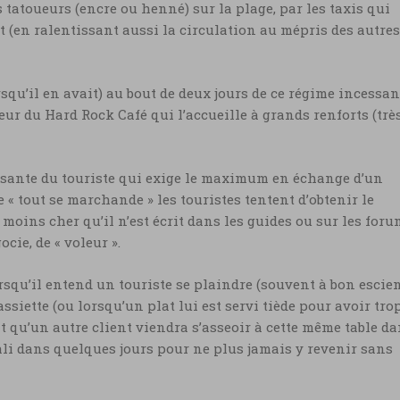
s tatoueurs (encre ou henné) sur la plage, par les taxis qui
en ralentissant aussi la circulation au mépris des autres
rsqu’il en avait) au bout de deux jours de ce régime incessan
eur du Hard Rock Café qui l’accueille à grands renforts (trè
essante du touriste qui exige le maximum en échange d’un
 « tout se marchande » les touristes tentent d’obtenir le
moins cher qu’il n’est écrit dans les guides ou sur les for
ocie, de « voleur ».
rsqu’il entend un touriste se plaindre (souvent à bon escien
iette (ou lorsqu’un plat lui est servi tiède pour avoir tro
t qu’un autre client viendra s’asseoir à cette même table d
Bali dans quelques jours pour ne plus jamais y revenir sans