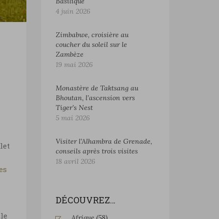
Basilique
4 juin 2026
Zimbabwe, croisière au
coucher du soleil sur le
Zambèze
19 mai 2026
Monastère de Taktsang au
Bhoutan, l’ascension vers
Tiger’s Nest
5 mai 2026
Visiter l’Alhambra de Grenade,
let
conseils après trois visites
18 avril 2026
es
DÉCOUVREZ…
 le
Afrique
(58)