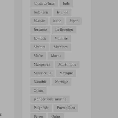
hôtels de luxe
Inde
Indonésie
Irlande
Islande
Italie
Japon
n
Jordanie
La Réunion
Lombok
Malaisie
Malawi
Maldives
Malte
Maroc
Marquises
Martinique
Maurice île
Mexique
Namibie
Norvège
Oman
plongée sous-marine
Polynésie
Puerto Rico
s
Pérou
Qatar