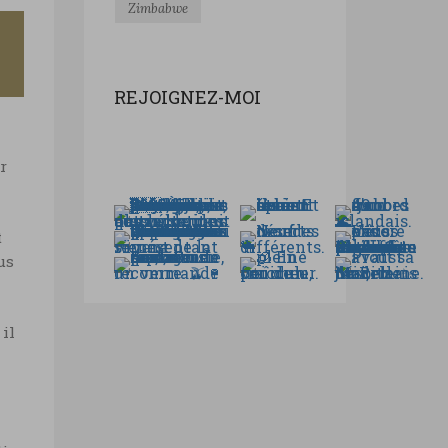
Zimbabwe
REJOIGNEZ-MOI
r
t
us
 il