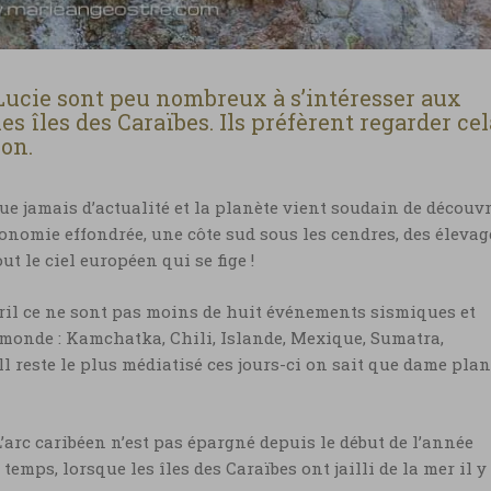
e-Lucie sont peu nombreux à s’intéresser aux
 îles des Caraïbes. Ils préfèrent regarder cel
ion.
 jamais d’actualité et la planète vient soudain de découvr
conomie effondrée, une côte sud sous les cendres, des élevag
ut le ciel européen qui se fige !
avril ce ne sont pas moins de huit événements sismiques et
 monde : Kamchatka, Chili, Islande, Mexique, Sumatra,
ll reste le plus médiatisé ces jours-ci on sait que dame plan
L’arc caribéen n’est pas épargné depuis le début de l’année
mps, lorsque les îles des Caraïbes ont jailli de la mer il y