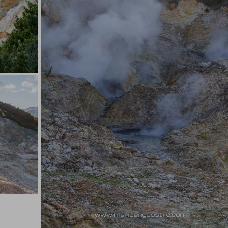
r
ngs ©
Sainte-Lucie, le soufre de Sulphur
Springs
Sainte-Lucie, le soufre de Sulphur Springs ©
Marie-Ange Ostré
r