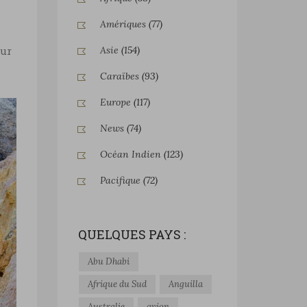
Amériques
(77)
Asie
(154)
eur
Caraïbes
(93)
Europe
(117)
News
(74)
Océan Indien
(123)
Pacifique
(72)
QUELQUES PAYS :
Abu Dhabi
Afrique du Sud
Anguilla
Australie
avion