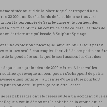
r
e-même située au sud de la Martinique) correspond à un
ngs ©
ron 32 000 ans. Sur les bords de la caldera se trouvent
i font la renommée de Sainte-Lucie et le bonheur des
ngs ©
t à 770m et 743m). Au centre de cette caldera, les “lacs de
stance, derrière une palissade, à Sulphur Springs.
près une explosion volcanique. Aujourd’hui, si tout paraît
ues minutes seul à contempler l’activité de ces petits cratèr
 de la poudrière sur laquelle sont assises les Caraïbes.
ce depuis une profondeur de 2000 mètres. À intervalles
ur soufrée qui évoque un oeuf pourri s’échappent de petits
 paysage quasi lunaire – au centre d’une nature pourtant
s jaunes ou ocre. De près, ça peut être l’enfer…
 les palissades ont été créées suite à un accident qui s’es
collègue a voulu démontrer la solidité de la croûte qui se