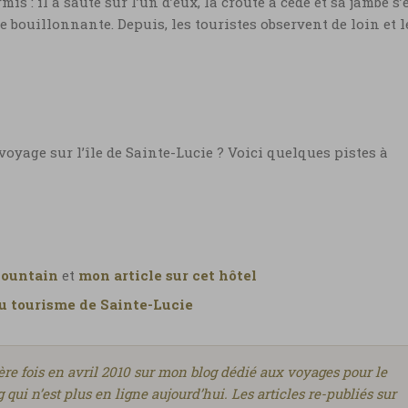
s : il a sauté sur l’un d’eux, la croûte a cédé et sa jambe s’
Sainte-Lucie, le soufre de Sulphur
 bouillonnante. Depuis, les touristes observent de loin et l
Springs
Sainte-Lucie, le soufre de Sulphur Springs ©
Marie-Ange Ostré
yage sur l’île de Sainte-Lucie ? Voici quelques pistes à
ountain
et
mon article sur cet hôtel
du tourisme de Sainte-Lucie
ière fois en avril 2010 sur mon blog dédié aux voyages pour le
 qui n’est plus en ligne aujourd’hui. Les articles re-publiés sur