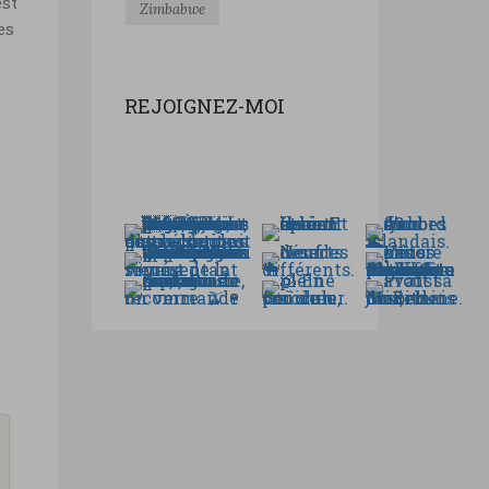
est
Zimbabwe
es
REJOIGNEZ-MOI