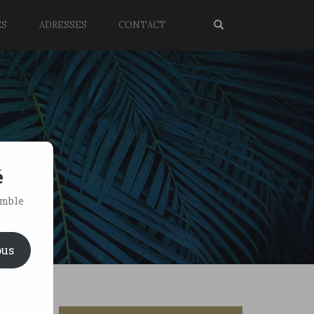
ES
ADRESSES
CONTACT
é
emble
ous