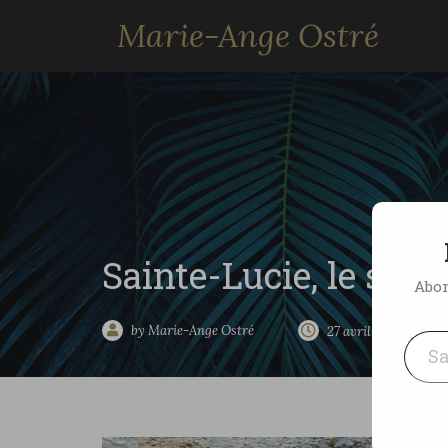
Marie-Ange Ostré
Sainte-Lucie, le sou
Abon
Saisissez votre adresse e-mai
by Marie-Ange Ostré
27 avril 2010