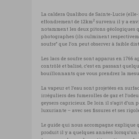
Springs
Sainte-Lucie, le soufre de Sulphu
La caldera Qualibou de Sainte-Lucie (ell
Sainte-Lucie, le soufre de Sulphur Spri
Springs
2
effondrement de 12km
survenu il y a envi
Marie-Ange Ostré
notamment les deux pitons géologiques qu
Sainte-Lucie, le soufre de Sulphur Spri
photographes (ils culminent respectivemen
Marie-Ange Ostré
soufre” que l’on peut observer à faible di
Les lacs de soufre sont apparus en 1766 a
contrôlé et balisé, c’est en passant quelq
bouillonnants que vous prendrez la mesure
La vapeur et l’eau sont projetées en surfa
irréguliers des fumerolles de gaz et l’ode
geysers capricieux. De loin il s’agit d’un
luxuriante – avec ses fissures et ses rigole
Le guide qui nous accompagne explique que
produit il y a quelques années lorsqu’un 