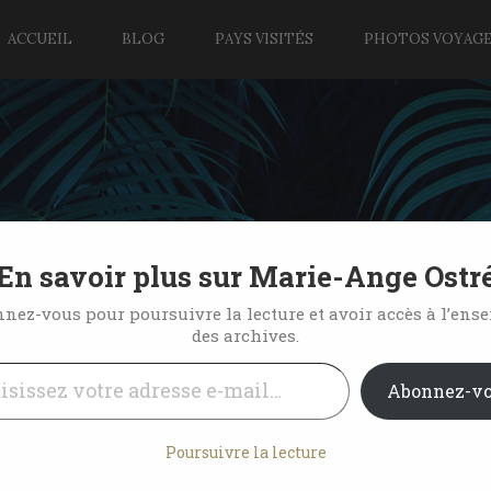
ACCUEIL
BLOG
PAYS VISITÉS
PHOTOS VOYAG
En savoir plus sur Marie-Ange Ostr
fre de Sulphur Springs
nez-vous pour poursuivre la lecture et avoir accès à l’ens
des archives.
l…
No Comments
Abonnez-v
Poursuivre la lecture