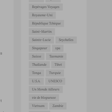
Repérages Voyages
Royaume-Uni
République Tchèque
Saint-Martin
Sainte-Lucie
Seychelles
Singapour
spa
es
Suisse
Tasmanie
Thaïlande
Tibet
Tonga
Turquie
U.S.A.
UNESCO
Un Monde Ailleurs
vie de blogueuse
t
Vietnam
Zambie