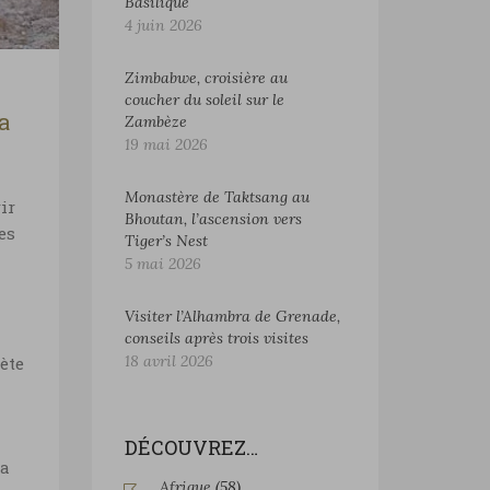
Basilique
4 juin 2026
Zimbabwe, croisière au
coucher du soleil sur le
a
Zambèze
19 mai 2026
Monastère de Taktsang au
ir
Bhoutan, l’ascension vers
es
Tiger’s Nest
5 mai 2026
Visiter l’Alhambra de Grenade,
conseils après trois visites
18 avril 2026
ète
DÉCOUVREZ…
 a
Afrique
(58)