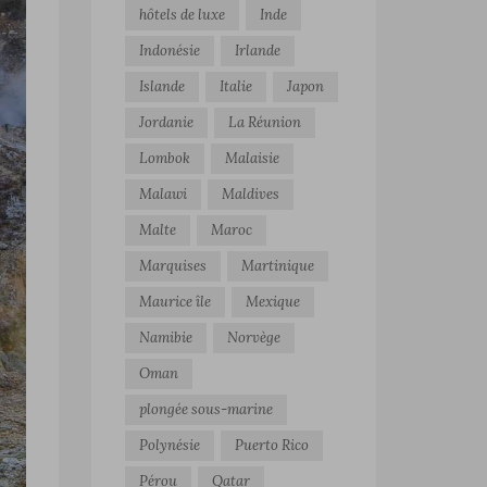
hôtels de luxe
Inde
Indonésie
Irlande
Islande
Italie
Japon
Jordanie
La Réunion
Lombok
Malaisie
Malawi
Maldives
Malte
Maroc
Marquises
Martinique
Maurice île
Mexique
Namibie
Norvège
Oman
plongée sous-marine
Polynésie
Puerto Rico
Pérou
Qatar