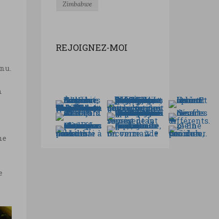
Zimbabwe
REJOIGNEZ-MOI
enu.
n
ne
e