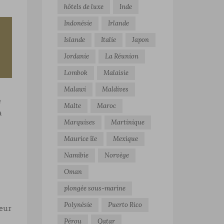
hôtels de luxe
Inde
Indonésie
Irlande
Islande
Italie
Japon
Jordanie
La Réunion
Lombok
Malaisie
Malawi
Maldives
e
Malte
Maroc
a
Marquises
Martinique
Maurice île
Mexique
Namibie
Norvège
Oman
plongée sous-marine
Polynésie
Puerto Rico
ieur
Pérou
Qatar