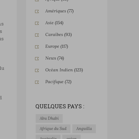
Amériques
(77)
Asie
(154)
ns
s
Caraïbes
(93)
us
Europe
(117)
News
(74)
du
Océan Indien
(123)
Pacifique
(72)
d
QUELQUES PAYS :
Abu Dhabi
Afrique du Sud
Anguilla
Australie
avion