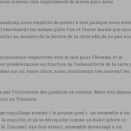
 nous n’avons rien expérimenté de mieux pour nous
r handicap nous empêche de goûter à tout puisque nous avo
l exactement les mêmes plats l’un et l’autre tandis que nou
lter au moment de la lecture de la carte afin de ne pas no
clinaisons respectives vers le salé pour l’Homme, et le
nt prédéterminés en fonction de l’exhaustivité de la carte 
même sur un vaste choix, nous choisissons très souvent les
pris par l’utilisation des produits en cuisine. Mais tout dépen
pour un Français.
ange coquillage nommé « le pousse-pied » : ça ressemble à un
de la coquille, et ça se décoquille comme un bulot (photo ci-
là. L’animal, une fois extrait, ressemble davantage à un