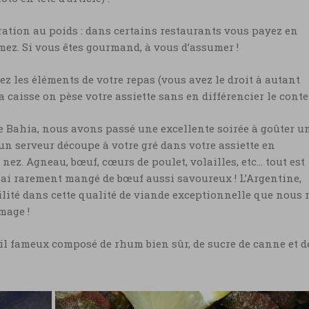
ation au poids : dans certains restaurants vous payez en
ez. Si vous êtes gourmand, à vous d’assumer !
ez les éléments de votre repas (vous avez le droit à autant
la caisse on pèse votre assiette sans en différencier le cont
e Bahia, nous avons passé une excellente soirée à goûter u
’un serveur découpe à votre gré dans votre assiette en
ez. Agneau, bœuf, cœurs de poulet, volailles, etc… tout est
 j’ai rarement mangé de bœuf aussi savoureux ! L’Argentine,
lité dans cette qualité de viande exceptionnelle que nous 
mage !
tail fameux composé de rhum bien sûr, de sucre de canne et d