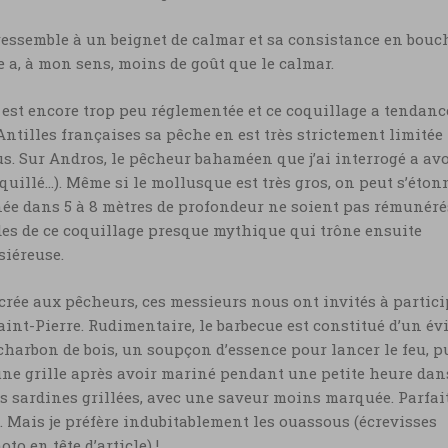
 ressemble à un beignet de calmar et sa consistance en bouc
e a, à mon sens, moins de goût que le calmar.
est encore trop peu réglementée et ce coquillage a tendanc
 Antilles françaises sa pêche en est très strictement limitée
s. Sur Andros, le pêcheur bahaméen que j’ai interrogé a av
quillé…). Même si le mollusque est très gros, on peut s’éton
ée dans 5 à 8 mètres de profondeur ne soient pas rémunéré
des de ce coquillage presque mythique qui trône ensuite
siéreuse.
rée aux pêcheurs, ces messieurs nous ont invités à partici
Saint-Pierre. Rudimentaire, le barbecue est constitué d’un év
charbon de bois, un soupçon d’essence pour lancer le feu, p
une grille après avoir mariné pendant une petite heure dan
des sardines grillées, avec une saveur moins marquée. Parfai
. Mais je préfère indubitablement les ouassous (écrevisses
to en tête d’article) !