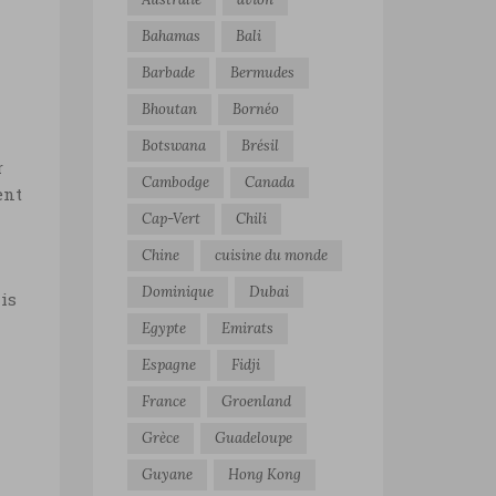
Bahamas
Bali
Barbade
Bermudes
Bhoutan
Bornéo
Botswana
Brésil
r
Cambodge
Canada
ent
Cap-Vert
Chili
Chine
cuisine du monde
Dominique
Dubai
ais
Egypte
Emirats
Espagne
Fidji
France
Groenland
Grèce
Guadeloupe
Guyane
Hong Kong