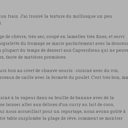
ron frais. J’ai trouvé la texture du mollusque un peu
.
e de chèvre, très sec, coupé en lamelles très fines, et servi
 aigrelette du fromage se marie parfaitement avec la douceu
la plupart du temps de dessert aux Capverdiens qui ne peuv
ées, faute de matières premières.
rs fois au civet de chauve-souris : cuisiné avec du vin,
eaux de caille avec la fermeté du poulet. C’est très bon, m
isiné à la vapeur dans sa feuille de banane avec de la
se laisser aller aux délices d’un curry au lait de coco,
ui nous accueillait pour un reportage, nous avons goûté à
votre table surplombe la plage de rêve, comment se montrer