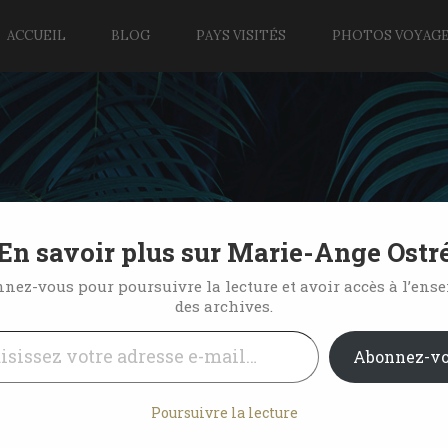
ACCUEIL
BLOG
PAYS VISITÉS
PHOTOS VOYAG
En savoir plus sur Marie-Ange Ostr
s de coq et coquillages
nez-vous pour poursuivre la lecture et avoir accès à l’ens
des archives.
l…
No Comments
Abonnez-v
Poursuivre la lecture