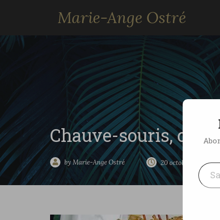
Marie-Ange Ostré
Chauve-souris, crête
Abon
Saisissez votre adresse e-mai
by Marie-Ange Ostré
20 octobre 2005