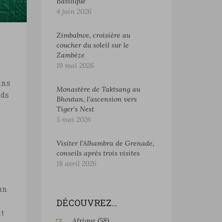
Basilique
4 juin 2026
Zimbabwe, croisière au
,
coucher du soleil sur le
Zambèze
19 mai 2026
ans
Monastère de Taktsang au
nds
Bhoutan, l’ascension vers
Tiger’s Nest
5 mai 2026
Visiter l’Alhambra de Grenade,
conseils après trois visites
18 avril 2026
un
DÉCOUVREZ…
nt
Afrique
(58)