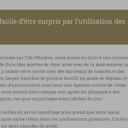
 facile d’être surpris par l’utilisation des
ourisme sur l’île d’Andros, nous avons eu droit à une cuisin
de thon (des miettes de thon mixé avec de la mayonnaise, ç
!…), salade verte servie avec des morceaux de tomates et des
e, larges tranches de potiron bouilli en guise de légume, et
au d’anniversaire noyé sous une épaisse couche de crème
if nous avions droit chaque soir après les plongées à des
nets, ces gros coquillages étant pêchés du jour.
t ailleurs), est ce coquillage plus grand que votre main,
quer entre tribus dans les civilisations primaires. L’intér
 les mers chaudes du globe.