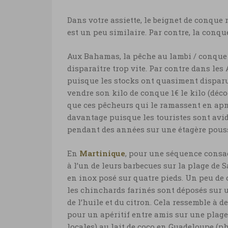
Dans votre assiette, le beignet de conque
est un peu similaire. Par contre, la conqu
Aux Bahamas, la pêche au lambi / conque 
disparaître trop vite. Par contre dans les
puisque les stocks ont quasiment disparu
vendre son kilo de conque 1€ le kilo (déco
que ces pêcheurs qui le ramassent en apn
davantage puisque les touristes sont avi
pendant des années sur une étagère pous
En
Martinique
, pour une séquence consac
à l’un de leurs barbecues sur la plage de 
en inox posé sur quatre pieds. Un peu de 
les chinchards farinés sont déposés sur 
de l’huile et du citron. Cela ressemble à 
pour un apéritif entre amis sur une plage
locales) au lait de coco en Guadeloupe (pho