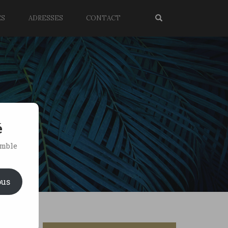
ES
ADRESSES
CONTACT
é
emble
ous