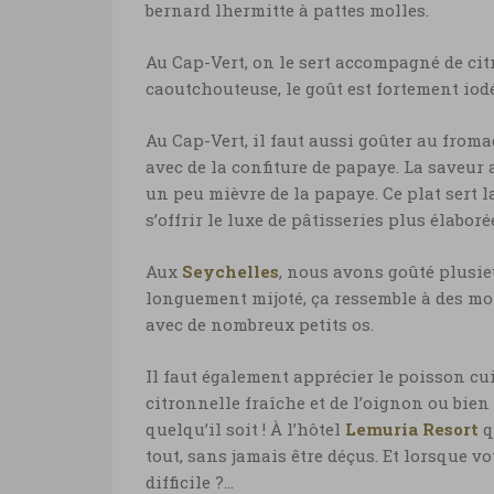
bernard lhermitte à pattes molles.
Au Cap-Vert, on le sert accompagné de cit
caoutchouteuse, le goût est fortement iodé
Au Cap-Vert, il faut aussi goûter au fromag
avec de la confiture de papaye. La saveur
un peu mièvre de la papaye. Ce plat sert 
s’offrir le luxe de pâtisseries plus élabor
Aux
Seychelles
, nous avons goûté plusieu
longuement mijoté, ça ressemble à des morc
avec de nombreux petits os.
Il faut également apprécier le poisson cu
citronnelle fraîche et de l’oignon ou bien 
quelqu’il soit ! À l’hôtel
Lemuria Resort
q
tout, sans jamais être déçus. Et lorsque 
difficile ?…