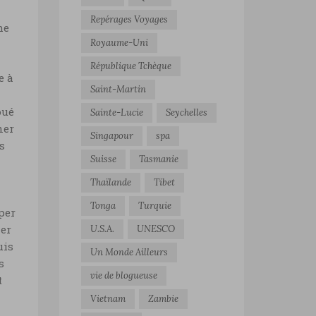
Repérages Voyages
he
Royaume-Uni
République Tchèque
e à
Saint-Martin
oué
Sainte-Lucie
Seychelles
ner
Singapour
spa
s
Suisse
Tasmanie
Thaïlande
Tibet
Tonga
Turquie
per
ier
U.S.A.
UNESCO
uis
Un Monde Ailleurs
s
vie de blogueuse
t
Vietnam
Zambie