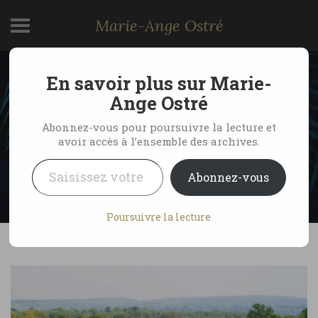
Marie-Ange Ostré
En savoir plus sur Marie-
Se perdre en Irlande du
Ange Ostré
Nord
Abonnez-vous pour poursuivre la lecture et
avoir accès à l’ensemble des archives.
Saisissez votre adresse e-mail…
by Marie-Ange Ostré
25 mai 2008
Abonnez-vous
No Comments
Poursuivre la lecture