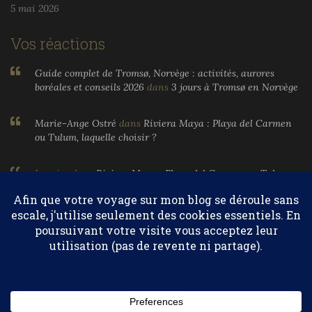
5 mai 2026
Vos réactions
Guide complet de Tromsø, Norvège : activités, aurores
boréales et conseils 2026
dans
3 jours à Tromsø en Norvège
Marie-Ange Ostré
dans
Riviera Maya : Playa del Carmen
ou Tulum, laquelle choisir ?
Larnier
dans
Riviera Maya : Playa del Carmen ou Tulum,
laquelle choisir ?
Marie-Ange Ostré
dans
Egypte, parfums et huiles
essentielles
Confidentialité et cookies : ce site utilise des cookies. En continuant à
utiliser ce site Web, vous acceptez leur utilisation.
© 2004-2026 Marie-Ange Ostré. Tous droits réservés.
Pour en savoir plus, notamment sur la façon de contrôler les
cookies, consultez :
Politique relative aux cookies