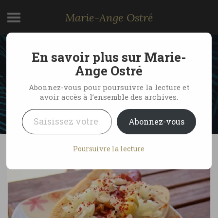
Marie-Ange Ostré
En savoir plus sur Marie-
Le hot-dog islandais
Ange Ostré
Abonnez-vous pour poursuivre la lecture et
avoir accès à l’ensemble des archives.
by Marie-Ange Ostré
11 octobre 2007
Saisissez votre adresse e-mail…
No Comments
Abonnez-vous
Poursuivre la lecture