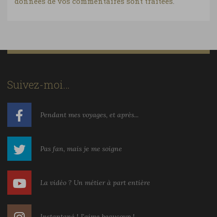
données de vos commentaires sont traitées
.
Suivez-moi…
Pendant mes voyages, et après...
Pas fan, mais je me soigne
La vidéo ? Un métier à part entière
Instantané ! J'aime beaucoup !