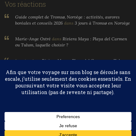
Vos réactions
Guide complet de Tromsø, Norvège : activités, aurores
boréales et conseils 2026
dans
3 jours à Tromsø en Norvège
Marie-Ange Ostré
dans
Riviera Maya : Playa del Carmen
ou Tulum, laquelle choisir ?
Larnier
dans
Riviera Maya : Playa del Carmen ou Tulum,
laquelle choisir ?
Marie-Ange Ostré
dans
Egypte, parfums et huiles
essentielles
Confidentialité et cookies : ce site utilise des cookies. En continuant à
utiliser ce site Web, vous acceptez leur utilisation.
© 2004-2026 Marie-Ange Ostré. Tous droits réservés.
Pour en savoir plus, notamment sur la façon de contrôler les
cookies, consultez :
Politique relative aux cookies
HAUT DE PAGE
Abonnez-vous