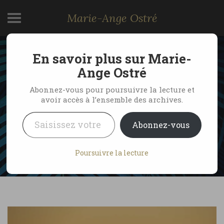
Marie-Ange Ostré
En savoir plus sur Marie-
Namibie, vol en ballon
Ange Ostré
au-dessus du désert du
Abonnez-vous pour poursuivre la lecture et
avoir accès à l’ensemble des archives.
Namib (vidéo)
Saisissez votre adresse e-mail…
Abonnez-vous
by Marie-Ange Ostré
16 novembre 2024
Poursuivre la lecture
No Comments