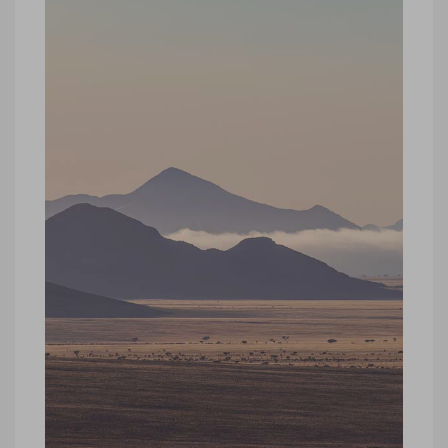
Désert du Namib, survol ballon ou
montgolfière en Namibie
Désert du Namib, survol ballon ou
montgolfière en Namibie © Marie-Ange
Ostré