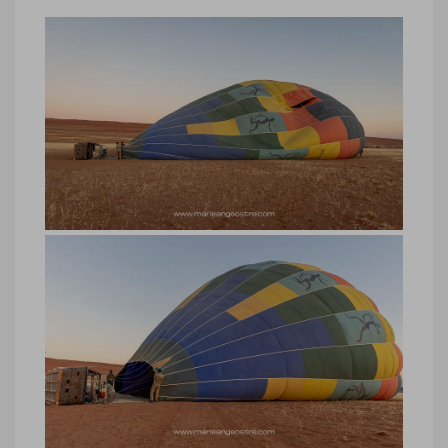
Namibie, vol ballon ou montgolfière
au-dessus du désert du Namib
Namibie, vol ballon ou montgolfière au-
dessus du désert du Namib © Marie-
Ange Ostré