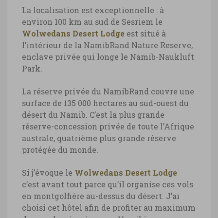
La localisation est exceptionnelle :
à
environ 100 km au sud de Sesriem le
Wolwedans Desert Lodge
est situé à
Namibie, Wolwedans Desert Lodge
l’intérieur de la NamibRand Nature Reserve,
enclave privée qui longe le Namib-Naukluft
Namibie, hôtel Wolwedans Desert Lodge
Park.
© Marie-Ange Ostré
La réserve privée du NamibRand couvre une
surface de 135 000 hectares au sud-ouest du
désert du Namib. C’est la plus grande
réserve-concession privée de toute l’Afrique
australe, quatrième plus grande réserve
protégée du monde.
Si j’évoque le
Wolwedans Desert Lodge
c’est avant tout parce qu’il organise ces vols
en montgolfière au-dessus du désert. J’ai
choisi cet hôtel afin de profiter au maximum