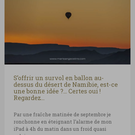
S’offrir un survol en ballon au-
dessus du désert de Namibie, est-ce
une bonne idée ?… Certes oui !
Regardez…
Par une fraîche matinée de septembre je
ronchonne en éteignant l’alarme de mon
iPad à 4h du matin dans un froid quasi