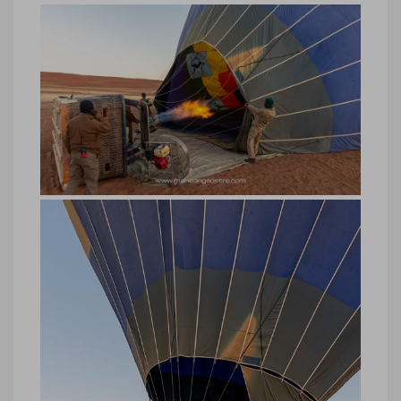
Namibie, vol ballon ou montgolfière
au-dessus du désert du Namib
Namibie, vol ballon ou montgolfière au-
dessus du désert du Namib © Marie-
Ange Ostré
Namibie, survol du désert du Namib
en ballon
Namibie, survol du désert du Namib en
ballon © Marie-Ange Ostré