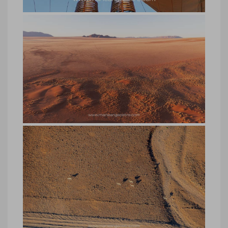
Désert du Namib, survol ballon ou
montgolfière en Namibie
Désert du Namib, survol ballon ou
montgolfière en Namibie © Marie-Ange
Ostré
Désert du Namib, survol ballon ou
montgolfière en Namibie