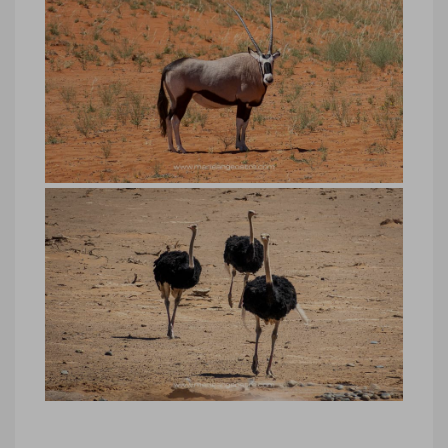
Namibie, oryx devant le Wolwedans
Desert Lodge
Namibie, oryx devant le Wolwedans
Desert Lodge © Marie-Ange Ostré
Namibie, autruches devant le
Wolwedans Desert Lodge
Namibie, autruches devant le
Wolwedans Desert Lodge © Marie-Ange