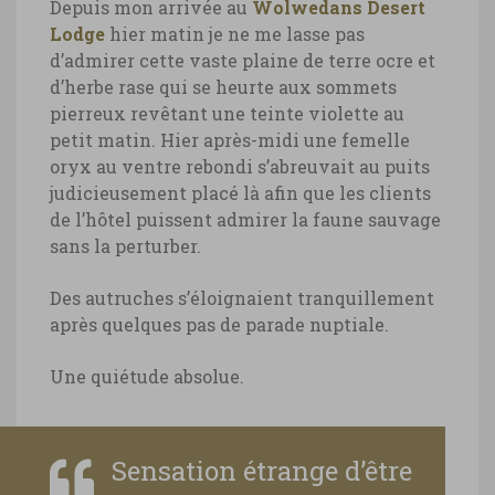
Depuis mon arrivée au
Wolwedans Desert
Namibie, autruches devant le
Ostré
Lodge
hier matin je ne me lasse pas
Wolwedans Desert Lodge
d’admirer cette vaste plaine de terre ocre et
Namibie, autruches devant le
d’herbe rase qui se heurte aux sommets
Wolwedans Desert Lodge © Marie-Ange
pierreux revêtant une teinte violette au
Ostré
petit matin. Hier après-midi une femelle
oryx au ventre rebondi s’abreuvait au puits
judicieusement placé là afin que les clients
de l’hôtel puissent admirer la faune sauvage
sans la perturber.
Des autruches s’éloignaient tranquillement
après quelques pas de parade nuptiale.
Une quiétude absolue.
Sensation étrange d’être