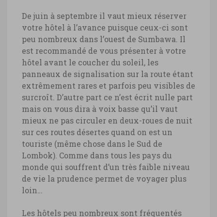
De juin à septembre il vaut mieux réserver
votre hôtel à l’avance puisque ceux-ci sont
Indonésie, coucher de soleil sur
peu nombreux dans l’ouest de Sumbawa. Il
Sumbawa
est recommandé de vous présenter à votre
hôtel avant le coucher du soleil, les
Indonésie, coucher de soleil sur
panneaux de signalisation sur la route étant
Sumbawa © Marie-Ange Ostré
extrêmement rares et parfois peu visibles de
surcroît. D’autre part ce n’est écrit nulle part
mais on vous dira à voix basse qu’il vaut
mieux ne pas circuler en deux-roues de nuit
sur ces routes désertes quand on est un
touriste (même chose dans le Sud de
Lombok). Comme dans tous les pays du
monde qui souffrent d’un très faible niveau
de vie la prudence permet de voyager plus
loin…
Les hôtels peu nombreux sont fréquentés