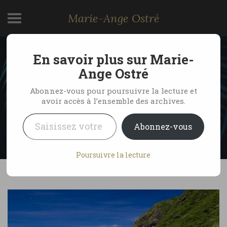
Marie-Ange Ostré
En savoir plus sur Marie-
Indonésie, visiter l’Ouest
Ange Ostré
de Sumbawa
Abonnez-vous pour poursuivre la lecture et
avoir accès à l’ensemble des archives.
Saisissez votre adresse e-mail…
by Marie-Ange Ostré
11 février 2017
Abonnez-vous
No Comments
Poursuivre la lecture