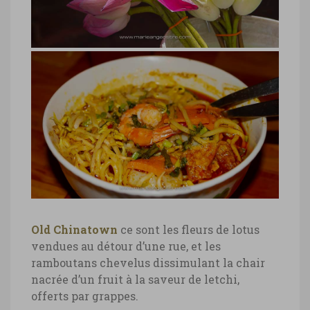
Lumpur © Marie-Ange Ostré
Malaisie, fleurs de lotus au marché,
Kuala Lumpur
Malaisie, fleurs de lotus au marché,
Kuala Lumpur © Marie-Ange Ostré
Old Chinatown
ce sont les fleurs de lotus
vendues au détour d’une rue, et les
Malaisie-curry_laksa_soup-Malacca-
ramboutans chevelus dissimulant la chair
©-Marie-Ange_Ostre-7074
nacrée d’un fruit à la saveur de letchi,
offerts par grappes.
Malaisie, soupe curry laksa ©Marie-