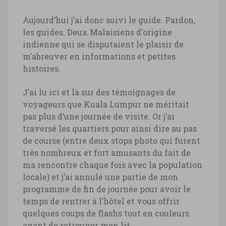
Aujourd’hui j’ai donc suivi le guide. Pardon,
les guides. Deux Malaisiens d’origine
indienne qui se disputaient le plaisir de
m’abreuver en informations et petites
histoires.
J’ai lu ici et là sur des témoignages de
voyageurs que Kuala Lumpur ne méritait
pas plus d’une journée de visite. Or j’ai
traversé les quartiers pour ainsi dire au pas
de course (entre deux stops photo qui furent
très nombreux et fort amusants du fait de
ma rencontre chaque fois avec la population
locale) et j’ai annulé une partie de mon
programme de fin de journée pour avoir le
Malaisie-tours_Petronas-
temps de rentrer à l’hôtel et vous offrir
Kuala_Lumpur-©-Marie-
quelques coups de flashs tout en couleurs
Ange_Ostre-7472
avant de retrouver mon lit.