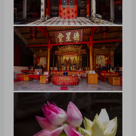
Malaisie, temple chinois Kuala
Lumpur
Malaisie, temple chinois Kuala Lumpur
© Marie-Ange Ostré
Malaisie, portrait de femme Kuala
Lumpur
Malaisie, portrait de femme Kuala
Lumpur © Marie-Ange Ostré
Malaisie, intérieur temple chinois
Kuala Lumpur
Malaisie, intérieur temple chinois Kuala