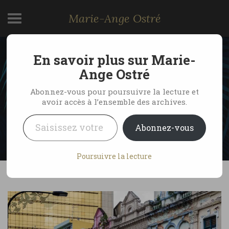
Marie-Ange Ostré
En savoir plus sur Marie-
Visite de Kuala Lumpur,
Ange Ostré
l’authentique
Abonnez-vous pour poursuivre la lecture et
avoir accès à l’ensemble des archives.
Saisissez votre adresse e-mail…
by Marie-Ange Ostré
14 mai 2012
Abonnez-vous
1 Comment
Poursuivre la lecture