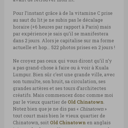
Malaisie, tours Petronas, Kuala Lumpur
Pour l’instant grâce à de la vitamine C prise
©Marie-Ange Ostré
au saut du lit je ne subis pas le décalage
horaire (+6 heures par rapport à Paris) mais
par expérience je sais qu’il se manifestera
dans 2 jours. Alors je capitalise sur ma forme
actuelle et hop… 522 photos prises en 2 jours !
Ne croyez pas ceux qui vous diront qu’il n’y
a pas grand-chose à faire ou à voir à Kuala
Lumpur. Bien sûr c’est une grande ville, avec
son tumulte, son bruit, sa circulation, ses
grandes artères et ses tours d’architectes
créatifs. Mais commencez donc comme moi
par le vieux quartier de
Old Chinatown
.
Notez bien que je ne dis pas «
Chinatown
»
tout court mais bien le vieux quartier de
Chinatown, soit
Old Chinatown
en anglais