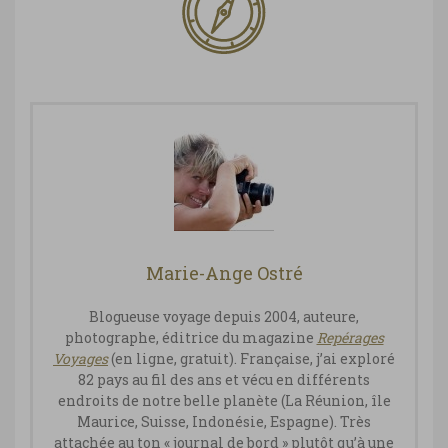
Marie-Ange Ostré
Blogueuse voyage depuis 2004, auteure,
photographe, éditrice du magazine
Repérages
Vo
yages
(en ligne, gratuit). Française, j’ai exploré
82 pays au fil des ans et vécu en différents
endroits de notre belle planète (La Réunion, île
Maurice, Suisse, Indonésie, Espagne). Très
attachée au ton « journal de bord » plutôt qu’à une