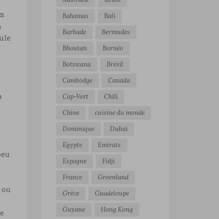
on
Bahamas
Bali
à
Barbade
Bermudes
ule
Bhoutan
Bornéo
Botswana
Brésil
Cambodge
Canada
à
Cap-Vert
Chili
Chine
cuisine du monde
Dominique
Dubai
Egypte
Emirats
peu
Espagne
Fidji
France
Groenland
 ou
Grèce
Guadeloupe
Guyane
Hong Kong
ne