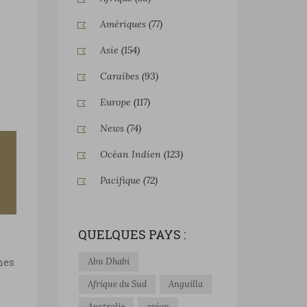
Amériques
(77)
Asie
(154)
Caraïbes
(93)
Europe
(117)
News
(74)
Océan Indien
(123)
Pacifique
(72)
QUELQUES PAYS :
hes
Abu Dhabi
Afrique du Sud
Anguilla
Australie
avion