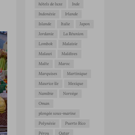
hôtels de luxe
Inde
Indonésie
Irlande
Islande
Italie
Japon
Jordanie
La Réunion
Lombok
Malaisie
Malawi
Maldives
Malte
Maroc
Marquises
Martinique
Maurice île
Mexique
Namibie
Norvège
Oman
plongée sous-marine
Polynésie
Puerto Rico
Pérou
Qatar