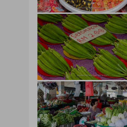
Malaisie, marché au Sarawak, kek
Malaisie, marché au Sarawak, kek lapi
Marie-Ange Ostré
Malaisie, marché nocturne de Ku
Bornéo
Malaisie, marché nocturne de Kuching
© Marie-Ange Ostré
Sarawak, marché de nuit Kuching
okras