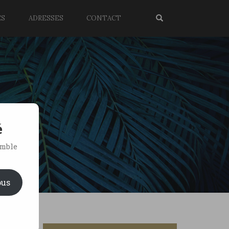
ES
ADRESSES
CONTACT
é
emble
ous