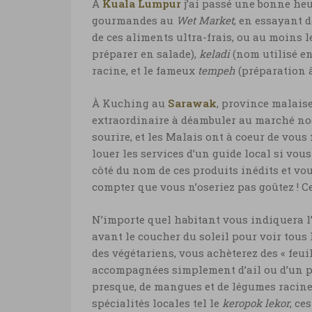
À
Kuala Lumpur
j’ai passé une bonne heu
gourmandes au
Wet Market
, en essayant 
de ces aliments ultra-frais, ou au moins 
préparer en salade),
keladi
(nom utilisé en
racine, et le fameux
tempeh
(préparation à 
À Kuching au
Sarawak
, province malais
extraordinaire à déambuler au marché noctu
sourire, et les Malais ont à coeur de vous 
louer les services d’un guide local si vo
côté du nom de ces produits inédits et v
compter que vous n’oseriez pas goûtez ! C
N’importe quel habitant vous indiquera
avant le coucher du soleil pour voir tous
des végétariens, vous achèterez des « feuill
accompagnées simplement d’ail ou d’un pe
presque, de mangues et de légumes racine
spécialités locales tel le
keropok lekor
, ce