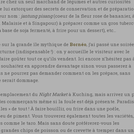
re chez un seul marchand de légumes et autres curiosités
de lui extorquer des secrets de conservation et de préparati
leur nom :
jantung pisang
(coeur de la fleur rose de bananier, 
 Malaisie et à Singapour) à préparer comme un gros tuberc
base de soja fermenté, à frire pour un dessert), etc…
e sur la grande île mythique de
Bornéo
, j’ai passé une soirée
rne (indispensable !) : on y accueille le visiteur avec le
faire goûter tout ce qu’ils vendent. Ici encore n’hésitez pas 
us souhaitez en apprendre davantage sinon vous passerez à
ous ne pourrez pas demander comment on les prépare, sans
e serait dommage.
 l’emplacement du
Night Market
à Kuching, mais arrivez un 
 les commerçants même si la foule est déjà présente. Paradis
es » de tout ! À faire bouillir, ou frire dans une poêle,
u de piment. Vous trouverez également toutes les variétés,
s comme le taro. Mais sans doute préférerez-vous les
s grandes chips de poisson ou de crevette à tremper dans u