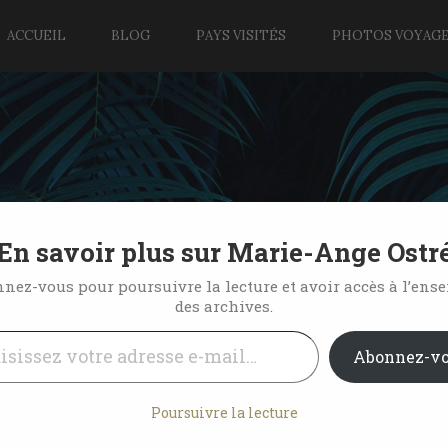
ACCUEIL
BLOG
PAYS VISITÉS
PHOTOS VOYAG
En savoir plus sur Marie-Ange Ostr
hés gourmands
nez-vous pour poursuivre la lecture et avoir accès à l’ens
des archives.
l…
No Comments
Abonnez-v
Poursuivre la lecture