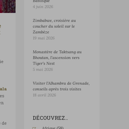
Basilique
4 juin 2026
Zimbabwe, croisière au
e
coucher du soleil sur le
t
Zambèze
19 mai 2026
Monastère de Taktsang au
Bhoutan, l’ascension vers
ie
Tiger’s Nest
5 mai 2026
Visiter l’Alhambra de Grenade,
ala
conseils après trois visites
18 avril 2026
des
en
DÉCOUVREZ…
e de
Afrique
(58)