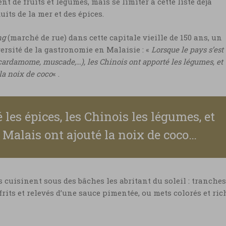
t de fruits et légumes, mais se limiter à cette liste déjà
uits de la mer et des épices.
ng
(marché de rue) dans cette capitale vieille de 150 ans, un
versité de la gastronomie en Malaisie : «
Lorsque le pays s’est
(cardamome, muscade,…), les Chinois ont apporté les légumes, et
 la noix de coco
« .
 les épices, les Chinois les légumes, et
s Malais ont ajouté la noix de coco…
 cuisinent sous des bâches les abritant du soleil : tranches
frits et relevés d’une sauce pimentée, ou mets colorés et ric