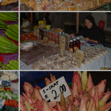
 lapis
Sarawak, marché de nuit Kuching
s ©
Sarawak, marché de nuit Kuching © Marie-
Ange Ostré
ching,
Sarawak, marché de nuit Kuching
, Bornéo
Sarawak, marché de nuit Kuching © Marie-
Ange Ostré
,
Sarawak, marché de nuit Kuching