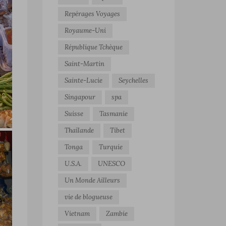
Repérages Voyages
Royaume-Uni
République Tchèque
Saint-Martin
Sainte-Lucie
Seychelles
Singapour
spa
Suisse
Tasmanie
Thaïlande
Tibet
Tonga
Turquie
U.S.A.
UNESCO
Un Monde Ailleurs
vie de blogueuse
Vietnam
Zambie