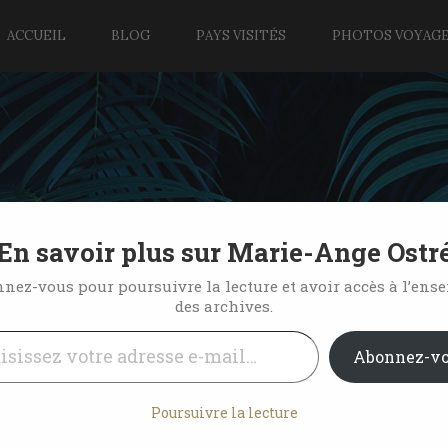
ACCUEIL
BLOG
PAYS VISITÉS
PHOTOS VOYAG
En savoir plus sur Marie-Ange Ostr
d Island, Bahamas
nez-vous pour poursuivre la lecture et avoir accès à l’ens
des archives.
l…
10 Comments
Abonnez-v
Poursuivre la lecture