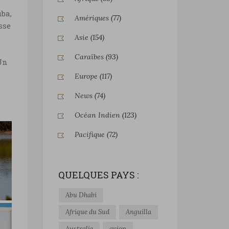
uba,
Amériques
(77)
sse
Asie
(154)
Caraïbes
(93)
 Un
Europe
(117)
News
(74)
Océan Indien
(123)
Pacifique
(72)
QUELQUES PAYS :
Abu Dhabi
Afrique du Sud
Anguilla
Australie
avion