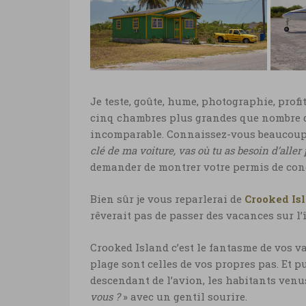
Bahamas, vacances à Crooked
Baha
Island © Marie-Ange Ostré
Isla
Bahamas, maison
Bah
Je teste, goûte, hume, photographie, prof
Crooked Island
Isla
cinq chambres plus grandes que nombre d
Bahamas, maison Crooked
Baha
incomparable. Connaissez-vous beaucoup d
Island © Marie-Ange Ostré
Isla
clé de ma voiture, vas où tu as besoin d’aller
demander de montrer votre permis de con
Bien sûr je vous reparlerai de
Crooked Is
rêverait pas de passer des vacances sur l’î
Crooked Island c’est le fantasme de vos va
plage sont celles de vos propres pas. Et 
descendant de l’avion, les habitants venu
vous ?
» avec un gentil sourire.