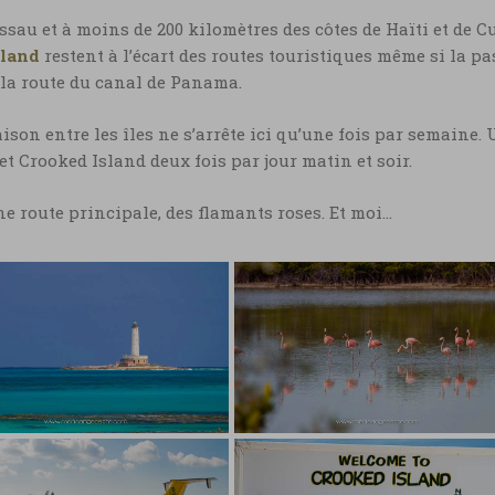
sau et à moins de 200 kilomètres des côtes de Haïti et de C
sland
restent à l’écart des routes touristiques même si la pa
r la route du canal de Panama.
aison entre les îles ne s’arrête ici qu’une fois par semaine.
s et Crooked Island deux fois par jour matin et soir.
une route principale, des flamants roses. Et moi…
Bahamas, flamants
rosses à Crooked Island
amas, vacances à
oked Island