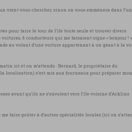
u’un vient vous chercher, sinon on vous emmènera dans l’un
s pour faire le tour de l’île toute seule et trouver divers
 voitures, 6 conducteurs qui me faisaient signe « bonjour ! »
onde au volant d’une voiture appartenant à un géant à la vo
atin ici et on m’attends : Bernard, le propriétaire du
de la localisation) s’est mis aux fourneaux pour préparer mo
ses avant qu’ils ne s’envolent vers l’île voisine d’Acklins
me faire goûter à d’autres spécialités locales (ici on s’atta