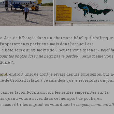
Bahamas, flamants rosses à
mas, vacances à Crooked
Crooked Island © Marie-Ang
nd © Marie-Ange Ostré
Ostré
amas, avion Crooked
Bahamas, carte de
ite. Je suis hébergée dans un charmant hôtel qui n’offre que
nd
Crooked Island
’appartements parisiens mais dont l’accueil est
mas, avion Crooked
Bahamas, carte de Crooked
’hôteliers qui en moins de 3 heures vous disent : «
voici la
nd © Marie-Ange Ostré
Island © Marie-Ange Ostré
 pour tes photos, ici tu ne peux pas te perdre
« . Sans même vous
duire ?…
land
, endroit unique dont je rêvais depuis longtemps. Qui n
le de Crooked Island ? Je sais déjà que je reviendrai un jour
cances façon Robinson : ici, les seules empreintes sur la
puis quand vous arrivez dans cet aéroport de poche, en
s accueillir leurs proches vous disent «
bonjour, comment all