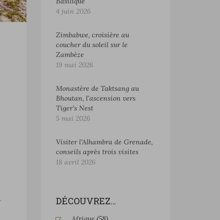
Basilique
4 juin 2026
Zimbabwe, croisière au
coucher du soleil sur le
Zambèze
19 mai 2026
Monastère de Taktsang au
Bhoutan, l’ascension vers
Tiger’s Nest
5 mai 2026
Visiter l’Alhambra de Grenade,
conseils après trois visites
18 avril 2026
.
DÉCOUVREZ…
Afrique
(58)