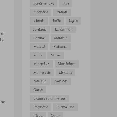
hôtels de luxe
Inde
Indonésie
Irlande
Islande
Italie
Japon
Jordanie
La Réunion
 et
Lombok
Malaisie
ix
Malawi
Maldives
Malte
Maroc
Marquises
Martinique
n
Maurice île
Mexique
Namibie
Norvège
Oman
plongée sous-marine
che
Polynésie
Puerto Rico
Pérou
Qatar