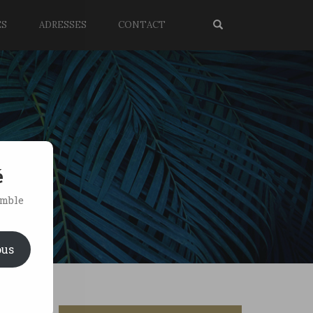
ES
ADRESSES
CONTACT
é
emble
ous