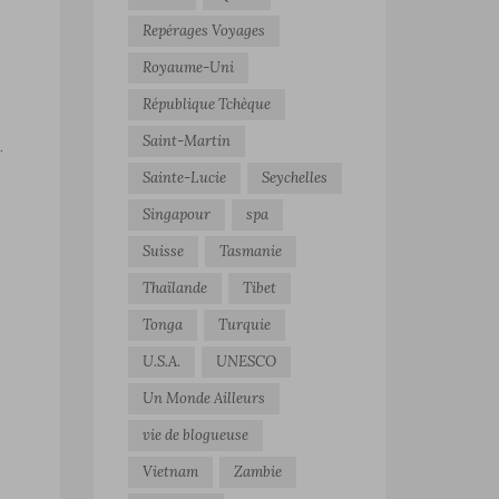
Repérages Voyages
Royaume-Uni
République Tchèque
Saint-Martin
.
Sainte-Lucie
Seychelles
Singapour
spa
Suisse
Tasmanie
Thaïlande
Tibet
Tonga
Turquie
U.S.A.
UNESCO
Un Monde Ailleurs
vie de blogueuse
Vietnam
Zambie