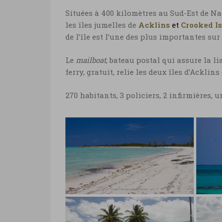
Situées à 400 kilomètres au Sud-Est de Nas
les îles jumelles de
Acklins
et
Crooked I
de l’île est l’une des plus importantes su
Le
mailboat
, bateau postal qui assure la li
ferry, gratuit, relie les deux îles d’Acklin
270 habitants, 3 policiers, 2 infirmières, 
Bahamas, vacances à
Bah
Crooked Island
Cro