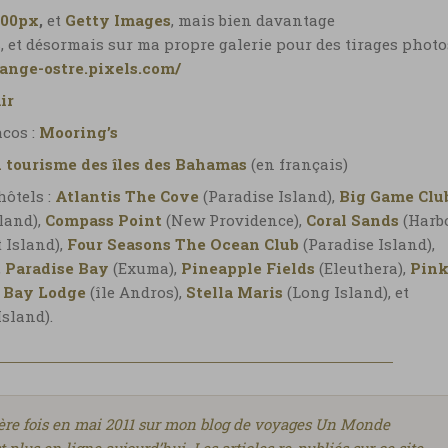
500px
,
et
Getty Images
,
mais bien davantage
, et désormais sur ma propre galerie pour des tirages photo
-ange-ostre.pixels.com/
ir
cos :
Mooring’s
u tourisme des îles des Bahamas
(en français)
hôtels :
Atlantis The Cove
(Paradise Island),
Big Game Clu
land),
Compass Point
(New Providence),
Coral Sands
(Harb
 Island),
Four Seasons The Ocean Club
(Paradise Island),
,
Paradise Bay
(Exuma),
Pineapple Fields
(Eleuthera),
Pin
 Bay Lodge
(île Andros),
Stella Maris
(Long Island), et
sland).
mière fois en mai 2011 sur mon blog de voyages Un Monde
t plus en ligne aujourd’hui. Les articles re-publiés sur ce site