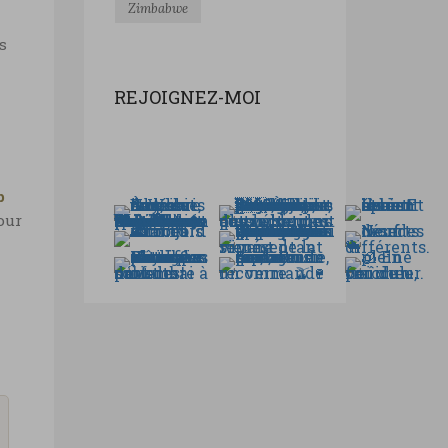
Zimbabwe
s
REJOIGNEZ-MOI
b
our
k