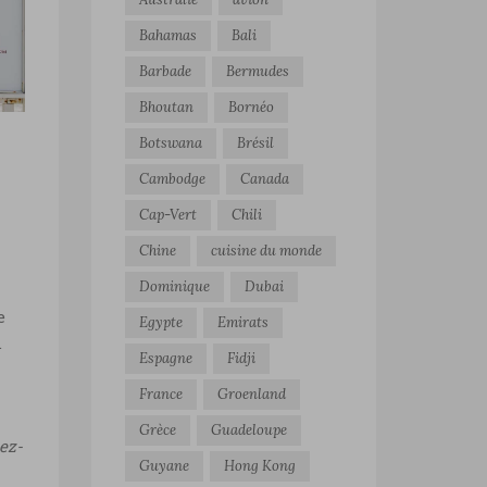
e
Bahamas
Bali
Barbade
Bermudes
Bhoutan
Bornéo
Botswana
Brésil
Cambodge
Canada
Cap-Vert
Chili
Chine
cuisine du monde
Dominique
Dubai
e
Egypte
Emirats
.
Espagne
Fidji
France
Groenland
Grèce
Guadeloupe
ez-
Guyane
Hong Kong