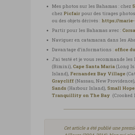
Mes photos
sur les Bahamas : chez
chez
Picfair
pour des tirages photos
ou des objets dérivés :
https://marie
Partir pour les Bahamas avec :
Corsa
Naviguer en catamaran dans les Aba
Davantage d’informations :
office d
J’ai testé et je vous recommande les 
(Bimini),
Cape Santa Maria
(Long Is
Island),
Fernandez Bay Village
(Cat
Graycliff
(Nassau, New Providence)
Sands
(Harbour Island),
Small Hope
Tranquillity on The Bay
(Crooked I
Cet article a été publié une pre
Ailleurs (2004-2014), blog qui n’es