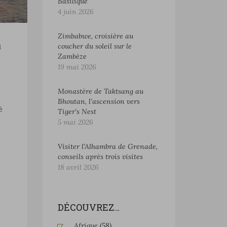
Basilique
4 juin 2026
Zimbabwe, croisière au
à
coucher du soleil sur le
Zambèze
19 mai 2026
Monastère de Taktsang au
Bhoutan, l’ascension vers
é
Tiger’s Nest
5 mai 2026
Visiter l’Alhambra de Grenade,
conseils après trois visites
18 avril 2026
DÉCOUVREZ…
Afrique
(58)