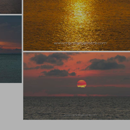
Maurice
e ©
Maurice