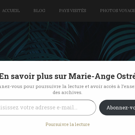
ACCUEIL
BLOG
PAYS VISITÉS
PHOTOS VOYAG
En savoir plus sur Marie-Ange Ostr
eil, île Maurice
nez-vous pour poursuivre la lecture et avoir accès à l’ens
des archives.
l…
1 Comment
Abonnez-v
Poursuivre la lecture