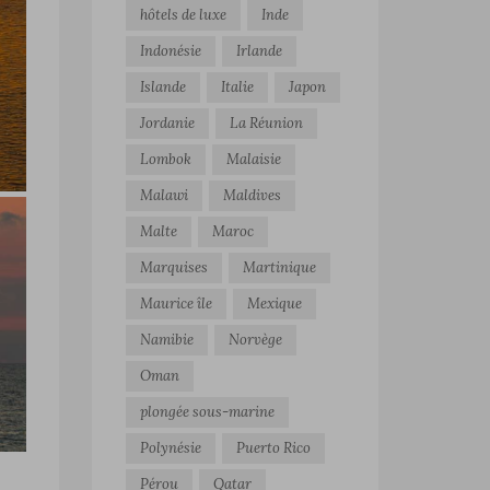
hôtels de luxe
Inde
Indonésie
Irlande
Islande
Italie
Japon
Jordanie
La Réunion
Lombok
Malaisie
Malawi
Maldives
Malte
Maroc
Marquises
Martinique
Maurice île
Mexique
Namibie
Norvège
Oman
plongée sous-marine
Polynésie
Puerto Rico
Pérou
Qatar