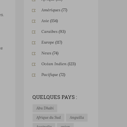
Amériques
(77)
s.
Asie
(154)
Caraïbes
(93)
Europe
(117)
ce
News
(74)
Océan Indien
(123)
Pacifique
(72)
QUELQUES PAYS :
Abu Dhabi
Afrique du Sud
Anguilla
Australie
avion