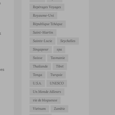
n
Repérages Voyages
Royaume-Uni
e
République Tchèque
Saint-Martin
x
Sainte-Lucie
Seychelles
Singapour
spa
Suisse
Tasmanie
Thaïlande
Tibet
ues
Tonga
Turquie
U.S.A.
UNESCO
Un Monde Ailleurs
vie de blogueuse
Vietnam
Zambie