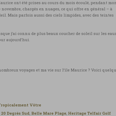
e ©
 Maurice ont été prises au cours du mois écoulé, pendant mo
 de novembre, chargés en nuages, ce qui offre en général – à
il. Mais parfois aussi des ciels limpides, avec des teintes
Photo coucher de soleil sûr l’île Mauric
sque j’ai connu de plus beaux coucher de soleil sur les eau
Photo coucher de soleil sûr l’île Maurice ©
our aujourd’hui.
Marie-Ange Ostré
Coucher de soleil sûr l’île Maurice
Photo coucher de soleil sûr l’île Maurice ©
ombreux voyages et ma vie sur l’île Maurice ? Voici quelq
Marie-Ange Ostré
Tropicalement Vôtre
:
20 Degrés Sud
,
Belle Mare Plage
,
Heritage Telfair Golf