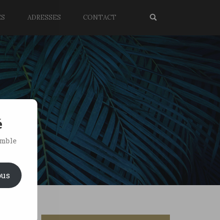
ES
ADRESSES
CONTACT
é
emble
ous