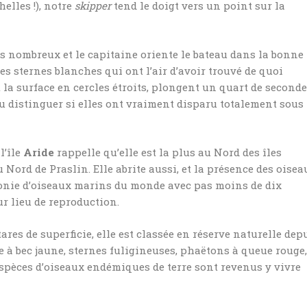
elles !), notre
skipper
tend le doigt vers un point sur la
us nombreux et le capitaine oriente le bateau dans la bonne
es sternes blanches qui ont l’air d’avoir trouvé de quoi
t la surface en cercles étroits, plongent un quart de seconde
u distinguer si elles ont vraiment disparu totalement sous
l’île
Aride
rappelle qu’elle est la plus au Nord des îles
 Nord de Praslin. Elle abrite aussi, et la présence des oisea
lonie d’oiseaux marins du monde avec pas moins de dix
ur lieu de reproduction.
ectares de superficie, elle est classée en réserve naturelle dep
e à bec jaune, sternes fuligineuses, phaëtons à queue rouge,
 espèces d’oiseaux endémiques de terre sont revenus y vivre