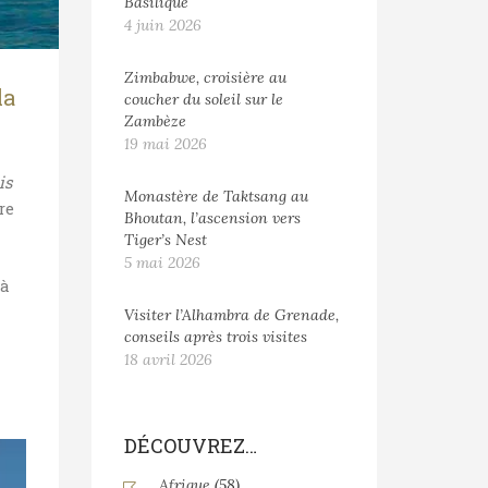
Basilique
4 juin 2026
Zimbabwe, croisière au
la
coucher du soleil sur le
Zambèze
19 mai 2026
is
Monastère de Taktsang au
re
Bhoutan, l’ascension vers
Tiger’s Nest
5 mai 2026
 à
Visiter l’Alhambra de Grenade,
conseils après trois visites
18 avril 2026
DÉCOUVREZ…
Afrique
(58)