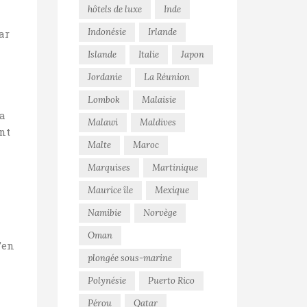
hôtels de luxe
Inde
Indonésie
Irlande
ar
Islande
Italie
Japon
Jordanie
La Réunion
Lombok
Malaisie
la
Malawi
Maldives
ent
Malte
Maroc
Marquises
Martinique
Maurice île
Mexique
Namibie
Norvège
Oman
’en
plongée sous-marine
Polynésie
Puerto Rico
Pérou
Qatar