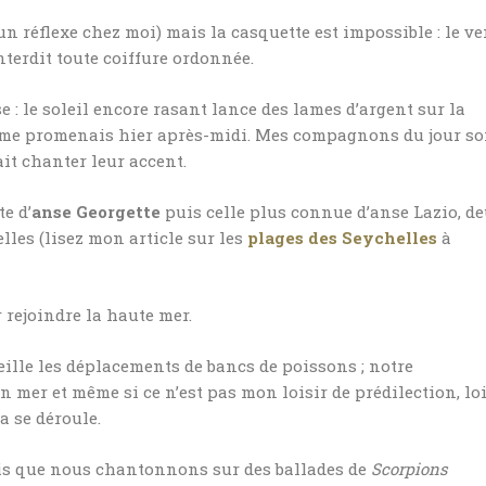
un réflexe chez moi) mais la casquette est impossible : le ve
interdit toute coiffure ordonnée.
e : le soleil encore rasant lance des lames d’argent sur la
e me promenais hier après-midi. Mes compagnons du jour so
it chanter leur accent.
e d’
anse Georgette
puis celle plus connue d’anse Lazio, d
lles (lisez mon article sur les
plages des Seychelles
à
 rejoindre la haute mer.
eille les déplacements de bancs de poissons ; notre
mer et même si ce n’est pas mon loisir de prédilection, lo
a se déroule.
dis que nous chantonnons sur des ballades de
Scorpions