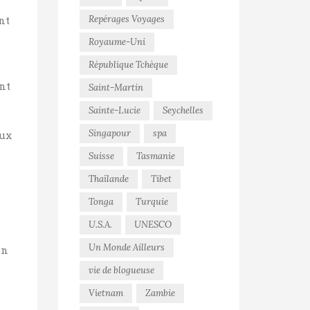
Repérages Voyages
nt
Royaume-Uni
République Tchèque
nt
Saint-Martin
Sainte-Lucie
Seychelles
Singapour
spa
eux
Suisse
Tasmanie
Thaïlande
Tibet
Tonga
Turquie
U.S.A.
UNESCO
Un Monde Ailleurs
in
vie de blogueuse
Vietnam
Zambie