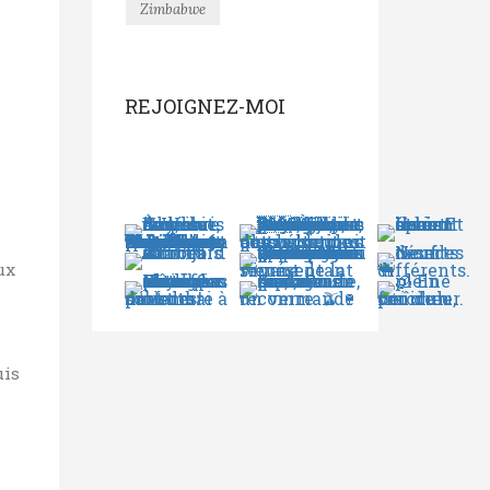
Zimbabwe
REJOIGNEZ-MOI
ux
uis