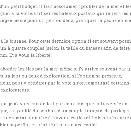
un petit budget, il faut absolument profiter de la mer et le
uer à la voile, utiliser les bateaux postaux qui relient les 
longée même pour un jour ou deux, pratiquer la pêche en me
à la journée. Pour cette dernière option il est souvent possi
 un à quatre couples (selon la taille du bateau) afin de faire
n. Et à vous la liberté !
’aborder les îles par la mer, même si j’y arrive souvent par 
s un jour ou deux d’exploration, si l’option se présente,
érieur, pour y pénétrer par la voie qu’ont emprunté certains
 explorateurs.
que je n’avais encore fait par deux fois que la traversée en
igue, j’ai profité du souhait d’un couple français de partager
tir en mini croisière à travers les îles et îlots situés entre 
ler superflu ; en réalité c’est une nécessité !