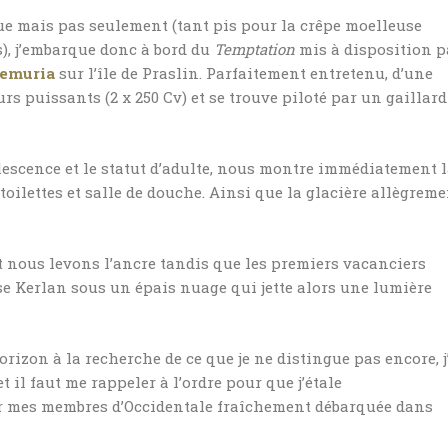
ique mais pas seulement (tant pis pour la crêpe moelleuse
s), j’embarque donc à bord du
Temptation
mis à disposition p
emuria
sur l’île de Praslin. Parfaitement entretenu, d’une
rs puissants (2 x 250 Cv) et se trouve piloté par un gaillard
olescence et le statut d’adulte, nous montre immédiatement 
 toilettes et salle de douche. Ainsi que la glacière allègrem
et nous levons l’ancre tandis que les premiers vacanciers
se Kerlan sous un épais nuage qui jette alors une lumière
orizon à la recherche de ce que je ne distingue pas encore, j
 il faut me rappeler à l’ordre pour que j’étale
ur mes membres d’Occidentale fraîchement débarquée dans