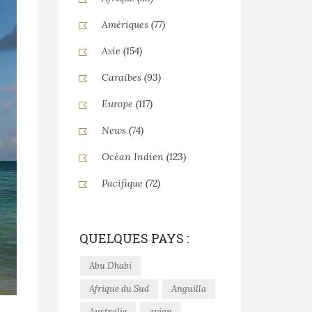
Amériques
(77)
Asie
(154)
Caraïbes
(93)
Europe
(117)
News
(74)
Océan Indien
(123)
Pacifique
(72)
QUELQUES PAYS :
Abu Dhabi
Afrique du Sud
Anguilla
Australie
avion