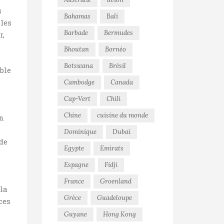
s
Bahamas
Bali
îles
Barbade
Bermudes
r,
Bhoutan
Bornéo
Botswana
Brésil
ble
Cambodge
Canada
Cap-Vert
Chili
Chine
cuisine du monde
un
Dominique
Dubai
 de
Egypte
Emirats
Espagne
Fidji
France
Groenland
 la
Grèce
Guadeloupe
ces
Guyane
Hong Kong