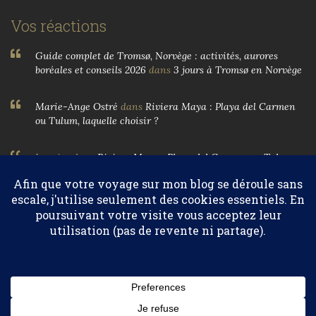
Vos réactions
Guide complet de Tromsø, Norvège : activités, aurores
boréales et conseils 2026
dans
3 jours à Tromsø en Norvège
Marie-Ange Ostré
dans
Riviera Maya : Playa del Carmen
ou Tulum, laquelle choisir ?
Larnier
dans
Riviera Maya : Playa del Carmen ou Tulum,
laquelle choisir ?
Marie-Ange Ostré
dans
Egypte, parfums et huiles
essentielles
Confidentialité et cookies : ce site utilise des cookies. En continuant à
utiliser ce site Web, vous acceptez leur utilisation.
© 2004-2026 Marie-Ange Ostré. Tous droits réservés.
Pour en savoir plus, notamment sur la façon de contrôler les
cookies, consultez :
Politique relative aux cookies
HAUT DE PAGE
Abonnez-vous