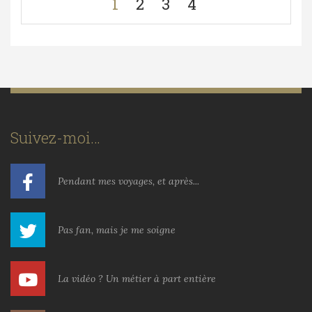
1
2
3
4
Suivez-moi…
Pendant mes voyages, et après...
Pas fan, mais je me soigne
La vidéo ? Un métier à part entière