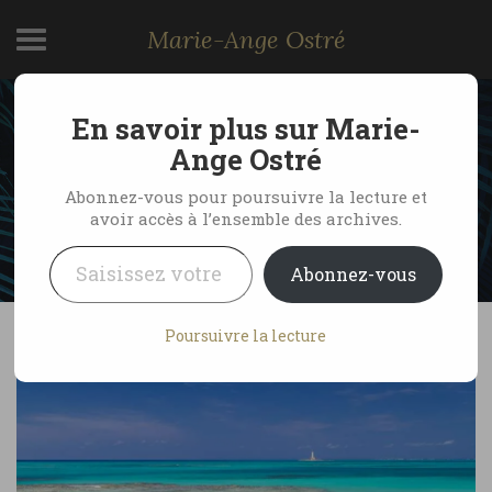
Marie-Ange Ostré
En savoir plus sur Marie-
Crooked Island, l’Eden
Ange Ostré
Abonnez-vous pour poursuivre la lecture et
avoir accès à l’ensemble des archives.
by Marie-Ange Ostré
24 décembre 2020
Saisissez votre adresse e-mail…
No Comments
Abonnez-vous
Poursuivre la lecture