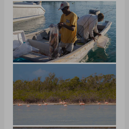
Crooked Island, Daphne et Bernard
Ferguson (Tranquillity on the Bay)
Crooked Island, Daphne et Bernard
Ferguson (Tranquillity on the Bay hotel)
© Marie-Ange Ostré
Bahamas, route Crooked Island
Bahamas, route Crooked Island © Marie-
Ange Ostré
Bahamas, pêcheurs Crooked Island
Bahamas, pêcheurs Crooked Island ©
Marie-Ange Ostré