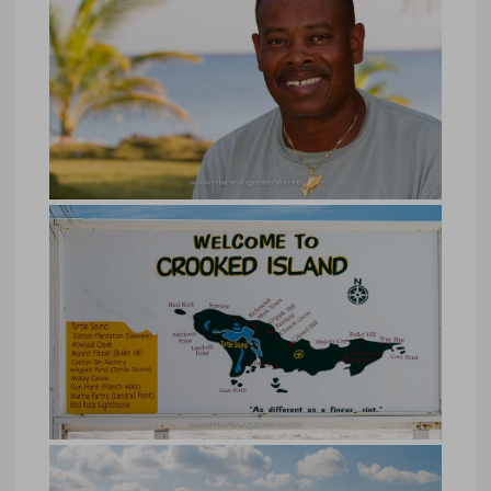
Bahamas, Robbie dive master à
Crooked Island
Bahamas, Robbie dive master à Crooked
Island © Marie-Ange Ostré
Bahamas, fleurs Crooked Island
Bahamas, fleurs Crooked Island © Marie-