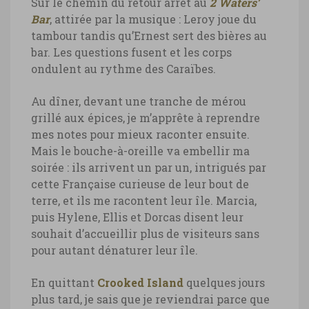
Sur le chemin du retour arrêt au
2 Waters’
Bar
, attirée par la musique : Leroy joue du
Bahamas, sunset Crooked Island
tambour tandis qu’Ernest sert des bières au
bar. Les questions fusent et les corps
Bahamas, sunset Crooked Island ©
ondulent au rythme des Caraïbes.
Marie-Ange Ostré
Au dîner, devant une tranche de mérou
grillé aux épices, je m’apprête à reprendre
mes notes pour mieux raconter ensuite.
Mais le bouche-à-oreille va embellir ma
soirée : ils arrivent un par un, intrigués par
cette Française curieuse de leur bout de
terre, et ils me racontent leur île. Marcia,
puis Hylene, Ellis et Dorcas disent leur
souhait d’accueillir plus de visiteurs sans
pour autant dénaturer leur île.
En quittant
Crooked Island
quelques jours
plus tard, je sais que je reviendrai parce que