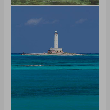
Bahamas, île Crooked Island
Bahamas, île Crooked Island © Marie-
Ange Ostré