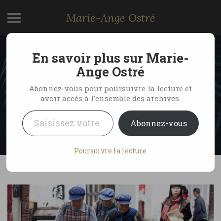
Marie-Ange Ostré
En savoir plus sur Marie-
Ouvrières Mao à Lijiang,
Ange Ostré
Chine
Abonnez-vous pour poursuivre la lecture et
avoir accès à l’ensemble des archives.
Saisissez votre adresse e-mail…
by Marie-Ange Ostré
8 mai 2011
Abonnez-vous
6 Comments
Poursuivre la lecture