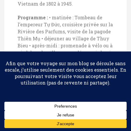
Vietnam de 1802 à 1945.
Programme :
• matinée : Tombeau de
l’empereur Tự Đức, croisière privée sur la
Rivière des Parfums, visite de la pagode
Thiên Mụ
• déjeuner au village de Thuy
Bieu
• après-midi : promenade à vélo ou à
pied dans le village pour découvrir la vie
locale
Dîner gastronomique
au
restaurant Tinh
Gia Vien
, une institution ! Menu de
Confidentialité et cookies : ce site utilise des cookies. En continuant à
cuisine impériale préparé par une cheffe
utiliser ce site Web, vous acceptez leur utilisation.
dont la mère a travaillé pour la famille
impériale. Les plats sont de véritables
Pour en savoir plus, notamment sur la façon de contrôler les
cookies, consultez :
Politique relative aux cookies
œuvres d’art (fruits et légumes sculptés).
Réservation indispensable.
Abonnez-vous
Nuit :
Pilgrimage Resort & Spa