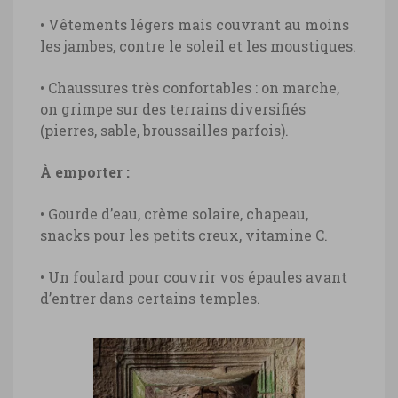
• Vêtements légers mais couvrant au moins
les jambes, contre le soleil et les moustiques.
• Chaussures très confortables : on marche,
on grimpe sur des terrains diversifiés
(pierres, sable, broussailles parfois).
À emporter :
• Gourde d’eau, crème solaire, chapeau,
snacks pour les petits creux, vitamine C.
Temple Banteay Srei, Angkor Wat
Temple Banteay Srei, Angkor Wat ©
• Un foulard pour couvrir vos épaules avant
Marie-Ange Ostré
d’entrer dans certains temples.