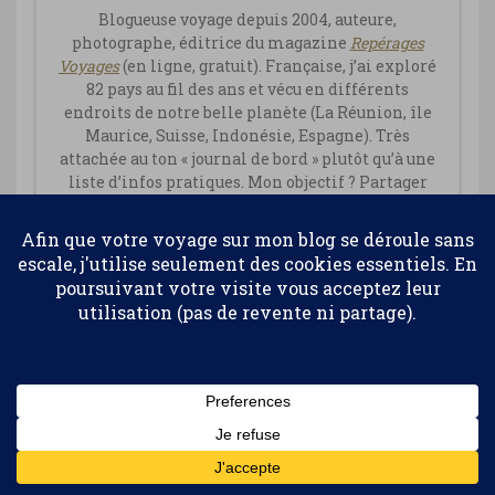
Blogueuse voyage depuis 2004, auteure,
photographe, éditrice du magazine
Repérages
Vo
yages
(en ligne, gratuit). Française, j’ai exploré
82 pays au fil des ans et vécu en différents
endroits de notre belle planète (La Réunion, île
Maurice, Suisse, Indonésie, Espagne). Très
attachée au ton « journal de bord » plutôt qu’à une
liste d’infos pratiques. Mon objectif ? Partager
mes expériences de voyages avec ceux qui n’ont
pas la possibilité de partir aussi souvent.
www.marieangeostre.com/
Confidentialité et cookies : ce site utilise des cookies. En continuant à
utiliser ce site Web, vous acceptez leur utilisation.
Pour en savoir plus, notamment sur la façon de contrôler les
cookies, consultez :
Politique relative aux cookies
Vous aimez ? N'hésitez pas à partager :
Abonnez-vous
WhatsApp
E-mail
Facebook