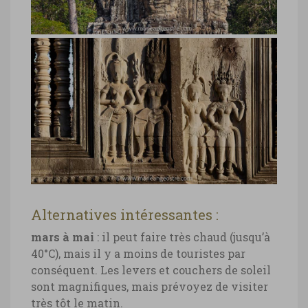
visiter site archéologique Bayon,
Cambodge
visiter site archéologique Bayon,
Cambodge © Marie-Ange Ostré
Alternatives intéressantes :
mars à mai
: il peut faire très chaud (jusqu’à
Angkor Wat, sculptures danseuses
40°C), mais il y a moins de touristes par
Apsala
conséquent. Les levers et couchers de soleil
Angkor Wat, sculptures danseuses
sont magnifiques, mais prévoyez de visiter
Apsala © Marie-Ange Ostré
très tôt le matin.