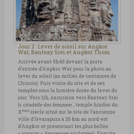
Jour 2 : Lever de soleil sur Angkor
Wat, Banteay Srei et Angkor Thom
Arrivée avant 5h45 devant la porte
d’entrée d’Angkor Wat pour la photo au
lever du soleil (au milieu de centaines de
Chinois). Puis visite du site et de ses
temples sous la lumière dorée du lever du
jour.
Vers 11h, excursion vers Banteay Srei
(«
citadelle des femmes
« , temple hindou du
ème
X
siècle situé sur le site de l’ancienne
ville d’Iśvarapura à 20 km au nord-est
d’Angkor et présentant les plus belles
« apsaras », danseuses sculptées).
Ensuite,