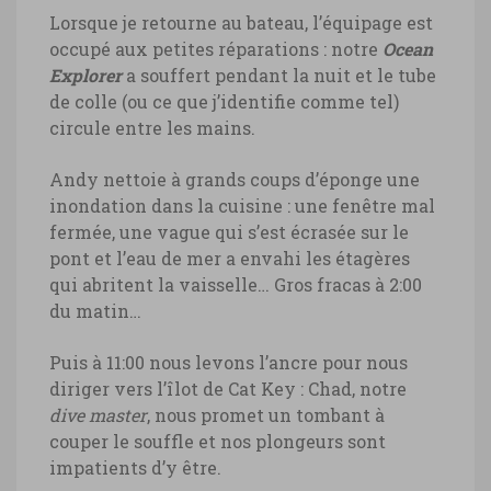
Lorsque je retourne au bateau, l’équipage est
occupé aux petites réparations : notre
Ocean
Bahamas, épave du Sapona,
Explorer
a souffert pendant la nuit et le tube
archipel de Bimini
de colle (ou ce que j’identifie comme tel)
circule entre les mains.
Bahamas, épave du Sapona, archipel de
Bimini © Marie-Ange Ostré
Andy nettoie à grands coups d’éponge une
inondation dans la cuisine : une fenêtre mal
fermée, une vague qui s’est écrasée sur le
pont et l’eau de mer a envahi les étagères
qui abritent la vaisselle… Gros fracas à 2:00
du matin…
Puis à 11:00 nous levons l’ancre pour nous
diriger vers l’îlot de Cat Key : Chad, notre
dive master
, nous promet un tombant à
couper le souffle et nos plongeurs sont
impatients d’y être.