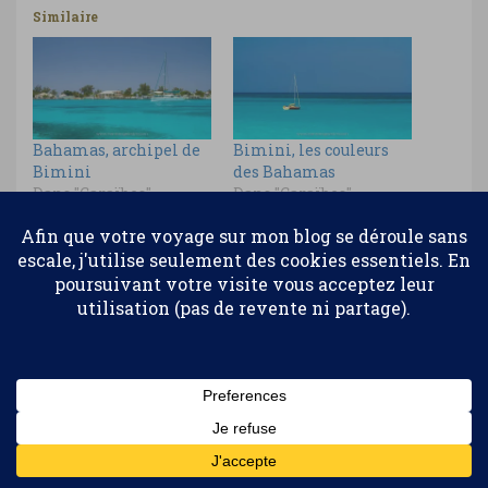
Similaire
Bahamas, archipel de
Bimini, les couleurs
Bimini
des Bahamas
Dans "Caraïbes"
Dans "Caraïbes"
Bimini, j’ai le
meilleur job du monde
!
Dans "Caraïbes"
Abonnez-vous