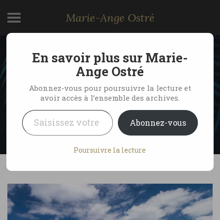
Marie-Ange Ostré
En savoir plus sur Marie-
Une matinée ordinaire à
Ange Ostré
Bimini, Bahamas
Abonnez-vous pour poursuivre la lecture et
avoir accès à l’ensemble des archives.
Saisissez votre adresse e-mail…
by Marie-Ange Ostré
30 avril 2007
Abonnez-vous
No Comments
Poursuivre la lecture