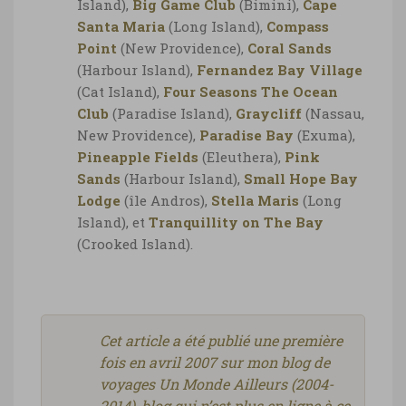
Island),
Big Game Club
(Bimini),
Cape
Santa Maria
(Long Island),
Compass
Point
(New Providence),
Coral Sands
(Harbour Island),
Fernandez Bay Village
(Cat Island),
Four Seasons The Ocean
Club
(Paradise Island),
Graycliff
(Nassau,
New Providence),
Paradise Bay
(Exuma),
Pineapple Fields
(Eleuthera),
Pink
Sands
(Harbour Island),
Small Hope Bay
Lodge
(île Andros),
Stella Maris
(Long
Island), et
Tranquillity on The Bay
(Crooked Island).
Cet article a été publié une première
fois en avril 2007 sur mon blog de
voyages Un Monde Ailleurs (2004-
2014), blog qui n’est plus en ligne à ce