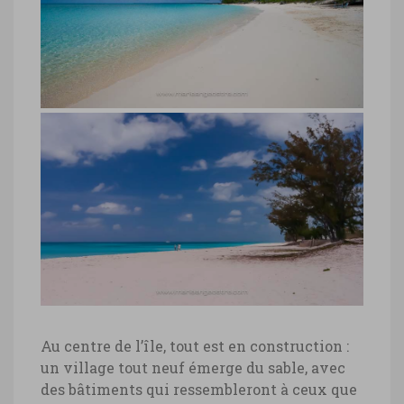
Beach, archipel de Bimini
Bahamas, plage sable rose Radio Beach,
archipel de Bimini © Marie-Ange Ostré
Bahamas, plage sur île de Cat Island
Bahamas, plage sur île de Cat Island ©
Marie-Ange Ostré
Au centre de l’île, tout est en construction :
un village tout neuf émerge du sable, avec
Bahamas, plage sable rose Radio
des bâtiments qui ressembleront à ceux que
Beach, archipel de Bimini