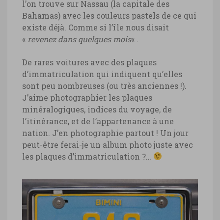
l’on trouve sur Nassau (la capitale des
Bahamas) avec les couleurs pastels de ce qui
Bahamas, plage sable rose Radio Beach,
existe déjà. Comme si l’île nous disait
archipel de Bimini © Marie-Ange Ostré
«
revenez dans quelques mois
« .
De rares voitures avec des plaques
d’immatriculation qui indiquent qu’elles
sont peu nombreuses (ou très anciennes !).
J’aime photographier les plaques
minéralogiques, indices du voyage, de
l’itinérance, et de l’appartenance à une
nation. J’en photographie partout ! Un jour
peut-être ferai-je un album photo juste avec
les plaques d’immatriculation ?…