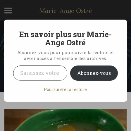
Marie-Ange Ostré
En savoir plus sur Marie-
Cuisine des Maldives,
Ange Ostré
soupe garudiya
Abonnez-vous pour poursuivre la lecture et
avoir accès à l’ensemble des archives.
Saisissez votre adresse e-mail…
by Marie-Ange Ostré
1 novembre 2022
Abonnez-vous
No Comments
Poursuivre la lecture