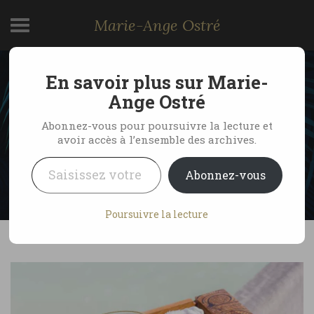
Marie-Ange Ostré
En savoir plus sur Marie-
Recette d’une infusion
Ange Ostré
ayurvédique, Maldives
Abonnez-vous pour poursuivre la lecture et
avoir accès à l’ensemble des archives.
Saisissez votre adresse e-mail…
by Marie-Ange Ostré
9 août 2022
Abonnez-vous
No Comments
Poursuivre la lecture