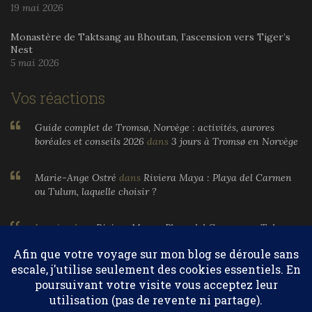
19 mai 2026
Monastère de Taktsang au Bhoutan, l’ascension vers Tiger’s
Nest
5 mai 2026
Vos réactions
Guide complet de Tromsø, Norvège : activités, aurores
boréales et conseils 2026
dans
3 jours à Tromsø en Norvège
Marie-Ange Ostré
dans
Riviera Maya : Playa del Carmen
ou Tulum, laquelle choisir ?
Larnier
dans
Riviera Maya : Playa del Carmen ou Tulum,
laquelle choisir ?
Marie-Ange Ostré
dans
Egypte, parfums et huiles
essentielles
Confidentialité et cookies : ce site utilise des cookies. En continuant à