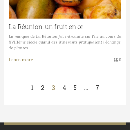
La Réunion, un fruit en or
La mangue de La Réunion fut introduite sur l'île au cours du
XVIIIème siècle quand des itinérants pratiquaient l'échange
de plantes...
Learn more
0
1
2
3
4
5
…
7