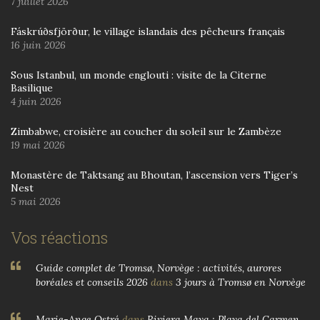
7 juillet 2026
Fáskrúðsfjörður, le village islandais des pêcheurs français
16 juin 2026
Sous Istanbul, un monde englouti : visite de la Citerne
Basilique
4 juin 2026
Zimbabwe, croisière au coucher du soleil sur le Zambèze
19 mai 2026
Monastère de Taktsang au Bhoutan, l’ascension vers Tiger’s
Nest
5 mai 2026
Vos réactions
Guide complet de Tromsø, Norvège : activités, aurores
boréales et conseils 2026
dans
3 jours à Tromsø en Norvège
Marie-Ange Ostré
dans
Riviera Maya : Playa del Carmen