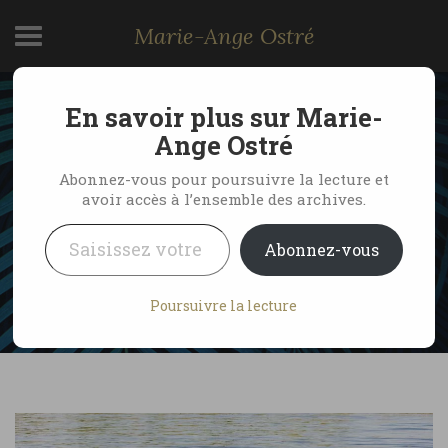
Marie-Ange Ostré
En savoir plus sur Marie-
Botswana, le spa des
Ange Ostré
éléphants dans
Abonnez-vous pour poursuivre la lecture et
avoir accès à l’ensemble des archives.
l’Okavango
Saisissez votre adresse e-mail…
Abonnez-vous
by Marie-Ange Ostré
14 octobre 2010
Poursuivre la lecture
1 Comment