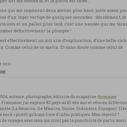
opper net ma descente, et la photo est ratée…
ons qui me ramènent deux mètres plus haut, juste assez po
se d’un léger vertige de quelques secondes : décidément, le
minutes et un palier plus tard, c’est une nausée qui me tara
 tomber définitivement la plongée !
st effectivement un joli site d’exploration, d’une belle ric
s. Comme celui de ce matin. Et sans doute comme celui de
 soir…
08)
2004, auteure, photographe, éditrice du magazine
Repérages
. Française, j’ai exploré 82 pays au fil des ans et vécu en différen
anète (La Réunion, île Maurice, Suisse, Indonésie, Espagne). Très
e bord » plutôt qu’à une liste d’infos pratiques. Mon objectif ?
e voyages avec ceux qui n’ont pas la possibilité de partir aussi