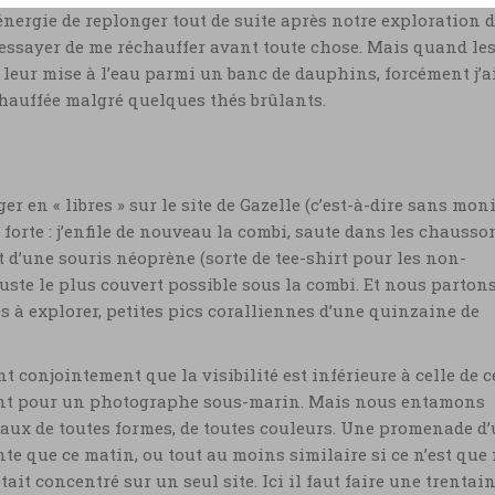
énergie de replonger tout de suite après notre exploration 
ur essayer de me réchauffer avant toute chose. Mais quand le
leur mise à l’eau parmi un banc de dauphins, forcément j’a
échauffée malgré quelques thés brûlants.
en « libres » sur le site de Gazelle (c’est-à-dire sans mon
 forte : j’enfile de nouveau la combi, saute dans les chausso
 d’une souris néoprène (sorte de tee-shirt pour les non-
uste le plus couvert possible sous la combi. Et nous parton
s à explorer, petites pics coralliennes d’une quinzaine de
t conjointement que la visibilité est inférieure à celle de c
mant pour un photographe sous-marin. Mais nous entamons
raux de toutes formes, de toutes couleurs. Une promenade d
te que ce matin, ou tout au moins similaire si ce n’est que
tait concentré sur un seul site. Ici il faut faire une trentai