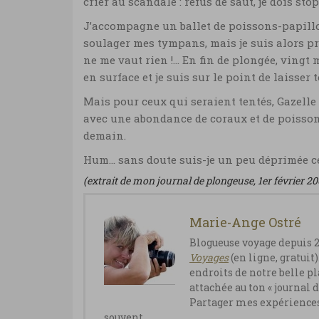
crier au scandale : refus de saut, je dois st
J’accompagne un ballet de poissons-papill
soulager mes tympans, mais je suis alors pri
ne me vaut rien !… En fin de plongée, vingt 
en surface et je suis sur le point de laisser
Mais pour ceux qui seraient tentés, Gazelle e
avec une abondance de coraux et de poisson
demain.
Hum… sans doute suis-je un peu déprimée ce
(extrait de mon journal de plongeuse, 1er février 20
Marie-Ange Ostré
Blogueuse voyage depuis 
Vo
yages
(en ligne, gratuit)
endroits de notre belle pl
attachée au ton « journal d
Partager mes expériences d
souvent.