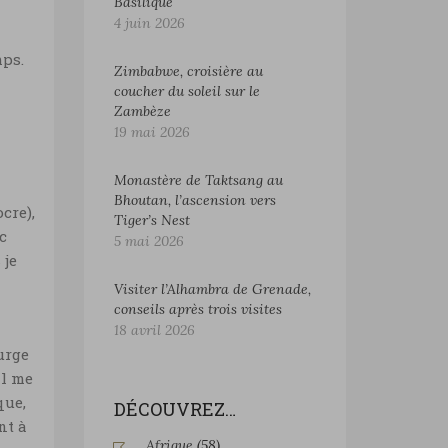
Basilique
4 juin 2026
mps.
Zimbabwe, croisière au
coucher du soleil sur le
Zambèze
19 mai 2026
Monastère de Taktsang au
Bhoutan, l’ascension vers
cre),
Tiger’s Nest
c
5 mai 2026
 je
Visiter l’Alhambra de Grenade,
conseils après trois visites
18 avril 2026
urge
il me
que,
DÉCOUVREZ…
nt à
Afrique
(58)