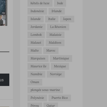
hôtels de luxe
Inde
Indonésie
Irlande
Islande
Italie
Japon
Jordanie
La Réunion
Lombok
Malaisie
Malawi
Maldives
Malte
Maroc
Marquises
Martinique
Maurice île
Mexique
Namibie
Norvège
us
Oman
plongée sous-marine
Polynésie
Puerto Rico
Pérou
Qatar