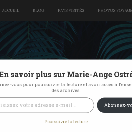
ACCUEIL
BLOG
PAYS VISITÉS
PHOTOS VOYAG
En savoir plus sur Marie-Ange Ostr
dents sur le site de Gazell
nez-vous pour poursuivre la lecture et avoir accès à l’ens
des archives.
l…
6 Comments
Abonnez-v
Poursuivre la lecture