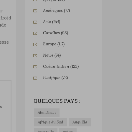
Amériques
(77)
ur
 froid
Asie
(154)
ude
Caraïbes
(93)
hesse
Europe
(117)
News
(74)
Océan Indien
(123)
Pacifique
(72)
QUELQUES PAYS :
ts
Abu Dhabi
Afrique du Sud
Anguilla
Australie
avion