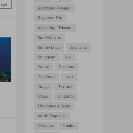
page
Repérages Voyages
Royaume-Uni
République Tchèque
Saint-Martin
Sainte-Lucie
Seychelles
Singapour
spa
Suisse
Tasmanie
Thaïlande
Tibet
Tonga
Turquie
U.S.A.
UNESCO
Un Monde Ailleurs
vie de blogueuse
Vietnam
Zambie