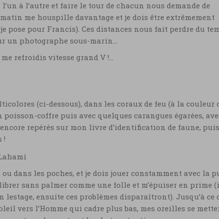
l’un à l’autre et faire le tour de chacun nous demande de
 matin me houspille davantage et je dois être extrêmement
 je pose pour Francis). Ces distances nous fait perdre du te
 pour un photographe sous-marin…
me refroidis vitesse grand V !…
colores (ci-dessous), dans les coraux de feu (à la couleur o
un poisson-coffre puis avec quelques carangues égarées, ave
 encore repérés sur mon livre d’identification de faune, puis
 !
e ou dans les poches, et je dois jouer constamment avec la p
ilibrer sans palmer comme une folle et m’épuiser en prime (
on lestage, ensuite ces problèmes disparaîtront). Jusqu’à ce 
leil vers l’Homme qui cadre plus bas, mes oreilles se mette