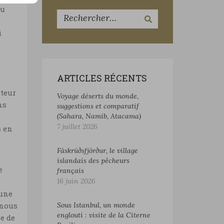
du
s
i
ARTICLES RÉCENTS
iteur
Voyage déserts du monde,
ns
suggestions et comparatif
(Sahara, Namib, Atacama)
7 juillet 2026
s en
Fáskrúðsfjörður, le village
islandais des pêcheurs
e
français
16 juin 2026
’une
Sous Istanbul, un monde
 nous
englouti : visite de la Citerne
ne de