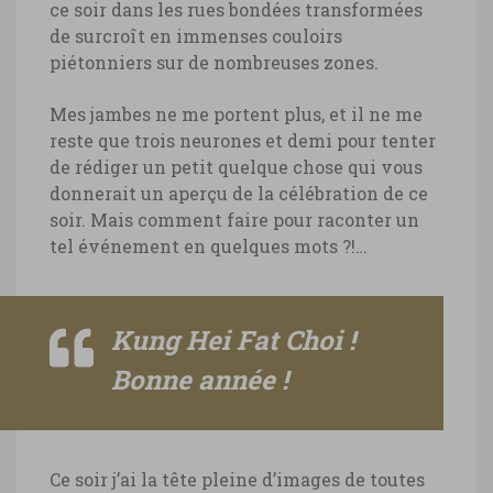
Hong Kong, offrandes au temple de
ce soir dans les rues bondées transformées
Wong Tai Sin © Marie-Ange Ostre
de surcroît en immenses couloirs
piétonniers sur de nombreuses zones.
Hong Kong, offrandes au temple de
Wong Tai Sin © Marie-Ange Ostre
Hong Kong, fillette en prière au
Mes jambes ne me portent plus, et il ne me
temple de Wong Tai Sin © Marie-
reste que trois neurones et demi pour tenter
Ange Ostre
de rédiger un petit quelque chose qui vous
donnerait un aperçu de la célébration de ce
Hong Kong, fillette en prière au temple
soir. Mais comment faire pour raconter un
de Wong Tai Sin © Marie-Ange Ostre
tel événement en quelques mots ?!…
Kung Hei Fat Choi !
Bonne année !
Ce soir j’ai la tête pleine d’images de toutes