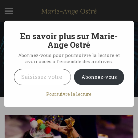
Marie-Ange Ostré
En savoir plus sur Marie-
Hong Kong, le défilé du
Ange Ostré
nouvel an chinois
Abonnez-vous pour poursuivre la lecture et
avoir accès à l’ensemble des archives.
Saisissez votre adresse e-mail…
by Marie-Ange Ostré
3 février 2011
Abonnez-vous
1 Comment
Poursuivre la lecture