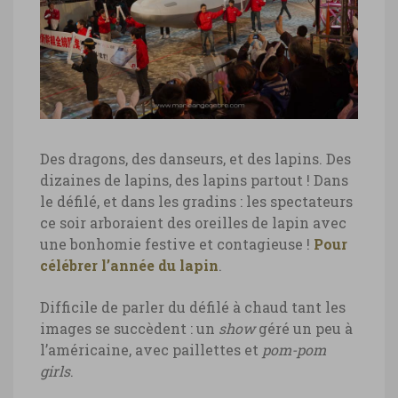
Hong Kong, défilé nouvel an chinois
© Marie-Ange Ostre
Hong Kong, défilé nouvel an chinois ©
Marie-Ange Ostre
Des dragons, des danseurs, et des lapins. Des
dizaines de lapins, des lapins partout ! Dans
Hong Kong, défilé nouvel an chinois
le défilé, et dans les gradins : les spectateurs
© Marie-Ange Ostre
ce soir arboraient des oreilles de lapin avec
une bonhomie festive et contagieuse !
Pour
Hong Kong, défilé nouvel an chinois ©
célébrer l’année du lapin
.
Marie-Ange Ostre
Difficile de parler du défilé à chaud tant les
images se succèdent : un
show
géré un peu à
l’américaine, avec paillettes et
pom-pom
girls
.