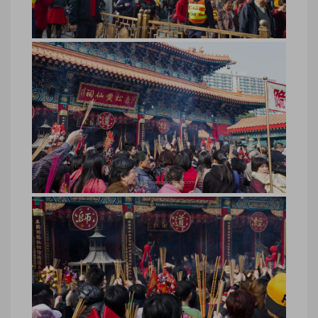
Hong Kong, temple de Wong Tai Sin
© Marie-Ange Ostre
Hong Kong, temple de Wong Tai Sin ©
Marie-Ange Ostre
Hong Kong, foule au temple de
Wong Tai Sin © Marie-Ange Ostre
Hong Kong, foule au temple de Wong Tai
Sin © Marie-Ange Ostre