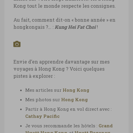
Hong-Kong-nuit-nouvel-an-©-
Kong tout le monde respecte les consignes.
Marie-Ange_Ostre-6401
Au fait, comment dit-on « bonne année » en
hongkongais ?… :
Kung Hei Fat Choi
!
Hong-Kong-nuit-nouvel-an-©-
Marie-Ange_Ostre-6423
Envie d’en apprendre davantage sur mes
voyages à Hong Kong ? Voici quelques
pistes à explorer :
Mes articles sur
Hong Kong
Mes photos sur
Hong Kong
Partir à Hong Kong en vol direct avec :
Cathay Pacific
Je vous recommande les hôtels :
Grand
Hyatt Hong Kong
, et
Hyatt Regency