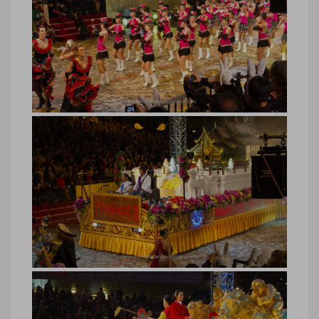
Hong Kong, défilé nouvel an chinois
© Marie-Ange Ostre
Hong Kong, défilé nouvel an chinois ©
Marie-Ange Ostre
Hong Kong, défilé nouvel an chinois
© Marie-Ange Ostre
Hong Kong, défilé nouvel an chinois ©
Marie-Ange Ostre
Hong Kong, défilé nouvel an chinois
© Marie-Ange Ostre
Hong Kong, défilé nouvel an chinois ©
Marie-Ange Ostre