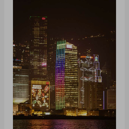
Kung Hei Fat Choi, bonne année en
mandarin © Marie-Ange Ostre
Kung Hei Fat Choi, bonne année en
mandarin © Marie-Ange Ostre
Hong-Kong-nuit-nouvel-an-©-
Marie-Ange_Ostre-6426