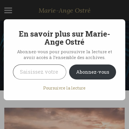
Marie-Ange Ostré
En savoir plus sur Marie-
Indonésie, coucher de
Ange Ostré
soleil sur Labuan Bajo
Abonnez-vous pour poursuivre la lecture et
avoir accès à l’ensemble des archives.
Saisissez votre adresse e-mail…
by Marie-Ange Ostré
4 juillet 2008
Abonnez-vous
2 Comments
Poursuivre la lecture