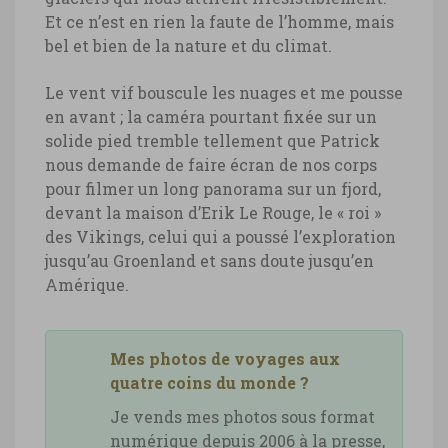
Et ce n’est en rien la faute de l’homme, mais
bel et bien de la nature et du climat.
Le vent vif bouscule les nuages et me pousse
en avant ; la caméra pourtant fixée sur un
solide pied tremble tellement que Patrick
nous demande de faire écran de nos corps
pour filmer un long panorama sur un fjord,
devant la maison d’Erik Le Rouge, le « roi »
des Vikings, celui qui a poussé l’exploration
Islande, camarine noire © Marie-
jusqu’au Groenland et sans doute jusqu’en
Ange Ostré
Amérique.
Islande, camarine noire © Marie-Ange
Ostré
Mes photos de voyages aux
quatre coins du monde ?
Je vends mes photos sous format
numérique depuis 2006 à la presse,