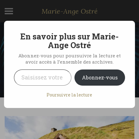
Marie-Ange Ostré
En savoir plus sur Marie-
Islande, maison d’Erik Le
Ange Ostré
Rouge
Abonnez-vous pour poursuivre la lecture et
avoir accès à l’ensemble des archives.
Saisissez votre adresse e-mail…
by Marie-Ange Ostré
4 septembre 2007
Abonnez-vous
1 Comment
Poursuivre la lecture