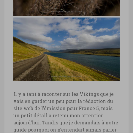
Ange Ostré
Islande, intérieur maison Erik Le
Rouge © Marie-Ange Ostré
Islande, intérieur maison Erik Le Rouge
© Marie-Ange Ostré
Il y a tant à raconter sur les Vikings que je
vais en garder un peu pour la rédaction du
site web de l’émission pour France 5, mais
un petit détail a retenu mon attention
Islande, fjord © Marie-Ange Ostré
aujourd’hui. Tandis que je demandais à notre
guide pourquoi on n’entendait jamais parler
Islande, fjord © Marie-Ange Ostré