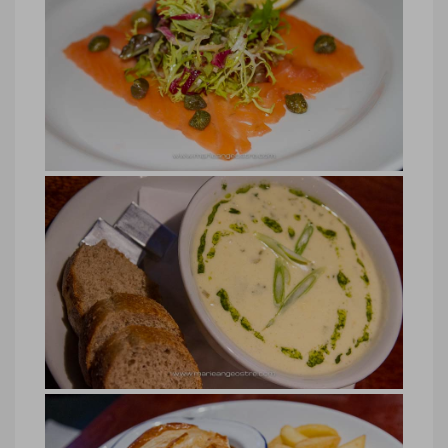
Restaurant Glasgow, le Sloan’s
Restaurant Glasgow, le Sloan’s © Marie-
Ange Ostré
cuisine Écosse, saumon fumé
cuisine Écosse, saumon fumé © Marie-
Ange Ostré