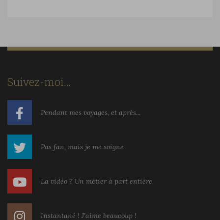
Suivez-moi…
Pendant mes voyages, et après...
Pas fan, mais je me soigne
La vidéo ? Un métier à part entière
Instantané ! J'aime beaucoup !