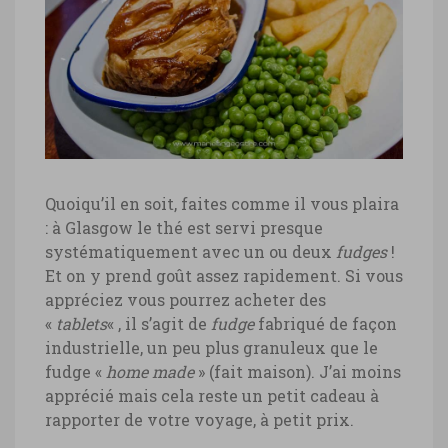
cuisine Écosse, soupe Cullen Skink
cuisine Écosse, soupe Cullen Skink ©
Marie-Ange Ostré
Quoiqu’il en soit, faites comme il vous plaira
: à Glasgow le thé est servi presque
systématiquement avec un ou deux
fudges
!
cuisine Écosse, pie de boeuf
Et on y prend goût assez rapidement. Si vous
appréciez vous pourrez acheter des
cuisine Écosse, pie de boeuf © Marie-
«
tablets
« , il s’agit de
fudge
fabriqué de façon
Ange Ostré
industrielle, un peu plus granuleux que le
fudge «
home made
» (fait maison). J’ai moins
apprécié mais cela reste un petit cadeau à
rapporter de votre voyage, à petit prix.