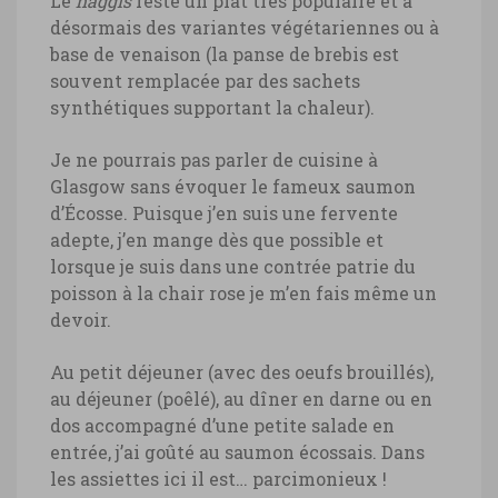
Le
haggis
reste un plat très populaire et a
désormais des variantes végétariennes ou à
base de venaison (la panse de brebis est
souvent remplacée par des sachets
synthétiques supportant la chaleur).
Je ne pourrais pas parler de cuisine à
Glasgow sans évoquer le fameux saumon
d’Écosse. Puisque j’en suis une fervente
adepte, j’en mange dès que possible et
lorsque je suis dans une contrée patrie du
poisson à la chair rose je m’en fais même un
devoir.
Au petit déjeuner (avec des oeufs brouillés),
au déjeuner (poêlé), au dîner en darne ou en
dos accompagné d’une petite salade en
entrée, j’ai goûté au saumon écossais. Dans
les assiettes ici il est… parcimonieux !