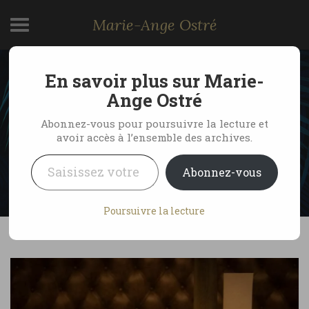
Marie-Ange Ostré
En savoir plus sur Marie-
Cuisine d’Écosse,
Ange Ostré
restaurants à Glasgow
Abonnez-vous pour poursuivre la lecture et
avoir accès à l’ensemble des archives.
Saisissez votre adresse e-mail…
by Marie-Ange Ostré
14 novembre 2012
Abonnez-vous
No Comments
Poursuivre la lecture