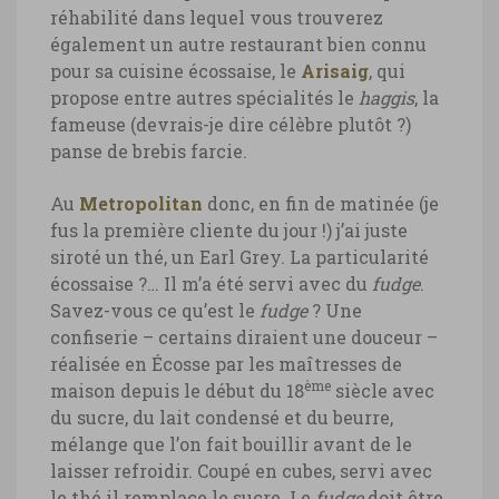
réhabilité dans lequel vous trouverez
également un autre restaurant bien connu
pour sa cuisine écossaise, le
Arisaig
, qui
propose entre autres spécialités le
haggis
, la
fameuse (devrais-je dire célèbre plutôt ?)
panse de brebis farcie.
Au
Metropolitan
donc, en fin de matinée (je
fus la première cliente du jour !) j’ai juste
siroté un thé, un Earl Grey. La particularité
écossaise ?… Il m’a été servi avec du
fudge
.
Savez-vous ce qu’est le
fudge
? Une
confiserie – certains diraient une douceur –
réalisée en Écosse par les maîtresses de
ème
maison depuis le début du 18
siècle avec
du sucre, du lait condensé et du beurre,
mélange que l’on fait bouillir avant de le
laisser refroidir. Coupé en cubes, servi avec
le thé il remplace le sucre. Le
fudge
doit être