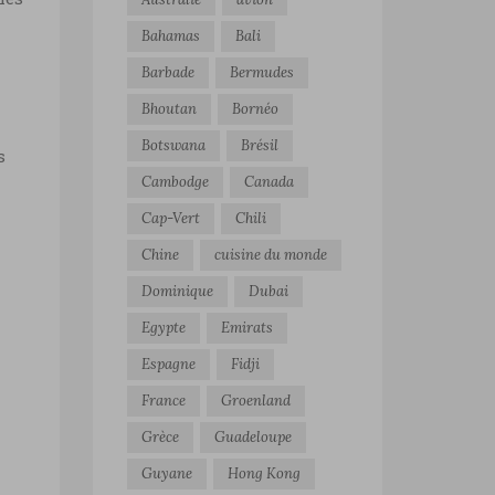
Bahamas
Bali
Barbade
Bermudes
Bhoutan
Bornéo
Botswana
Brésil
s
Cambodge
Canada
Cap-Vert
Chili
Chine
cuisine du monde
Dominique
Dubai
Egypte
Emirats
Espagne
Fidji
France
Groenland
Grèce
Guadeloupe
Guyane
Hong Kong