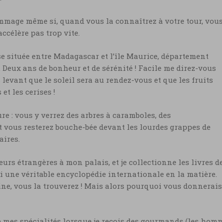
mmage même si, quand vous la connaîtrez à votre tour, vou
célère pas trop vite.
se située entre Madagascar et l’île Maurice, département
. Deux ans de bonheur et de sérénité ! Facile me direz-vous
evant que le soleil sera au rendez-vous et que les fruits
 et les cerises !
re : vous y verrez des arbres à caramboles, des
t vous resterez bouche-bée devant les lourdes grappes de
aires.
eurs étrangères à mon palais, et je collectionne les livres d
i une véritable encyclopédie internationale en la matière.
ine, vous la trouverez ! Mais alors pourquoi vous donnerais
de mes spécialités lorsque je reçois des gourmands (les hom