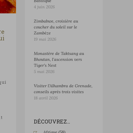
Basilique
4 juin 2026
Zimbabwe, croisière au
coucher du soleil sur le
re
Zambèze
ui
19 mai 2026
Monastère de Taktsang au
Bhoutan, l’ascension vers
Tiger’s Nest
5 mai 2026
qui
Visiter l’Alhambra de Grenade,
conseils après trois visites
18 avril 2026
nt
DÉCOUVREZ…
Afrique
(58)