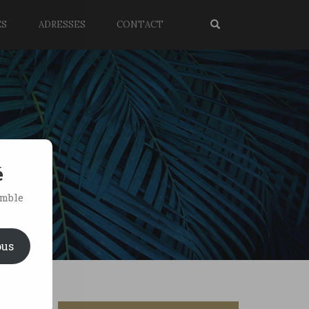
ES
ADRESSES
CONTACT
é
emble
ous