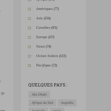
Amériques
(77)
s
Asie
(154)
Caraïbes
(93)
Europe
(117)
News
(74)
Océan Indien
(123)
Pacifique
(72)
e
QUELQUES PAYS :
-je
Abu Dhabi
Afrique du Sud
Anguilla
mes
Australie
avion