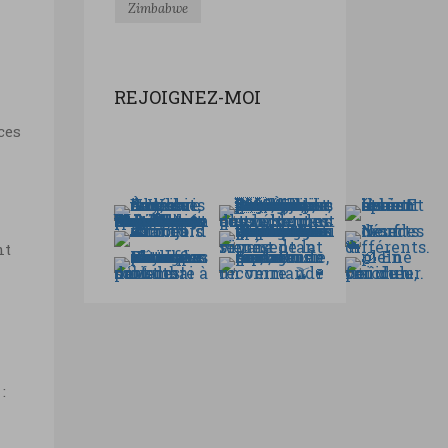
Zimbabwe
REJOIGNEZ-MOI
ces
nt
: