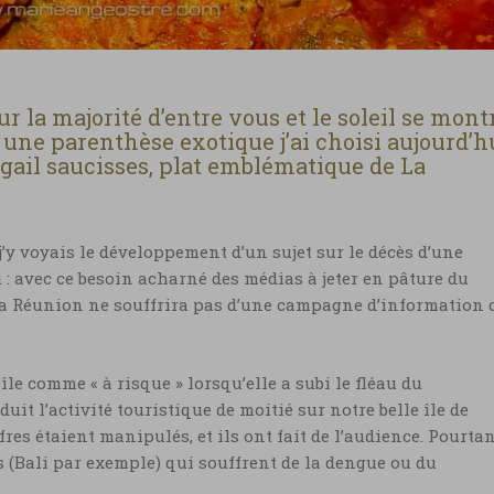
 la majorité d’entre vous et le soleil se mont
r une parenthèse exotique j’ai choisi aujourd’h
ugail saucisses, plat emblématique de La
 j’y voyais le développement d’un sujet sur le décès d’une
mi : avec ce besoin acharné des médias à jeter en pâture du
 La Réunion ne souffrira pas d’une campagne d’information 
île comme « à risque » lorsqu’elle a subi le fléau du
t l’activité touristique de moitié sur notre belle île de
res étaient manipulés, et ils ont fait de l’audience. Pourta
 (Bali par exemple) qui souffrent de la dengue ou du
.