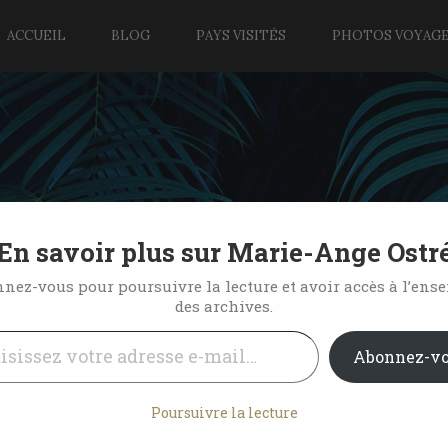
ACCUEIL
BLOG
PAYS VISITÉS
PHOTOS VOYAG
En savoir plus sur Marie-Ange Ostr
du rougail saucisses
nez-vous pour poursuivre la lecture et avoir accès à l’ens
des archives.
l…
2 Comments
Abonnez-v
Poursuivre la lecture