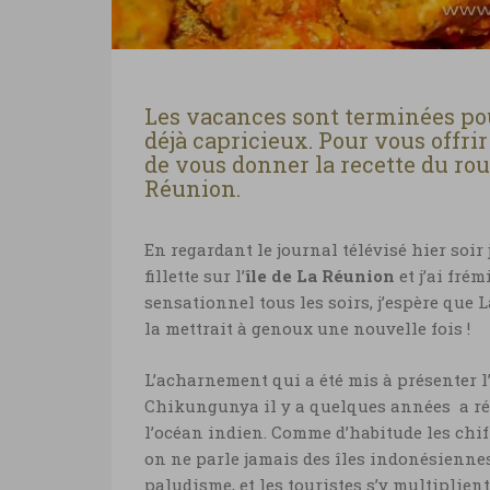
Les vacances sont terminées pour
déjà capricieux. Pour vous offri
de vous donner la recette du ro
Réunion.
En regardant le journal télévisé hier soir
fillette sur l’
île de La Réunion
et j’ai fré
sensationnel tous les soirs, j’espère que
la mettrait à genoux une nouvelle fois !
L’acharnement qui a été mis à présenter l’
Chikungunya il y a quelques années a rédui
l’océan indien. Comme d’habitude les chiff
on ne parle jamais des îles indonésiennes
paludisme, et les touristes s’y multiplient