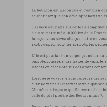
La Réunion est méconnue et c’est bien do
souhaiterez que son développement ne s’ac
J’ai vécu deux ans sur cette île somptueu
d’outre-mer situé à 10 000 km de la France
lorsque vous savez chaque matin en vous l
exotiques, ici, sont les abricots, les pêches
L’île est pourtant un verger grandeur natu
pamplemoussiers, des lianes de vanille, e
letchis en décembre sur des arbres centen
Lorsque je voyage je suis curieuse des sav
cuisine même si Internet offre aujourd’hu
Cherchez n’importe quelle recette de cuis
celle du plat préféré des Réunionnais ?…
Parce que le rougail saucisses est l’une 