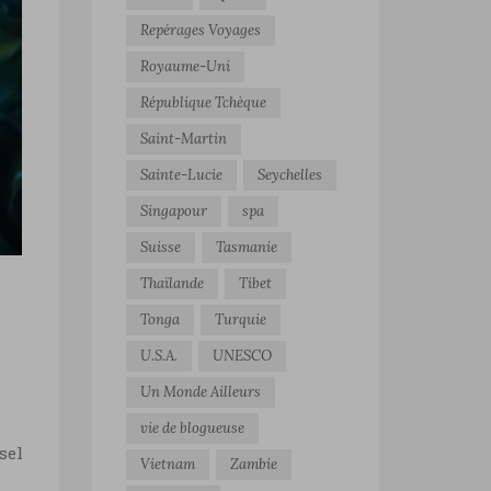
Repérages Voyages
Royaume-Uni
République Tchèque
Saint-Martin
Sainte-Lucie
Seychelles
Singapour
spa
Suisse
Tasmanie
Thaïlande
Tibet
Tonga
Turquie
U.S.A.
UNESCO
Un Monde Ailleurs
vie de blogueuse
sel
Vietnam
Zambie