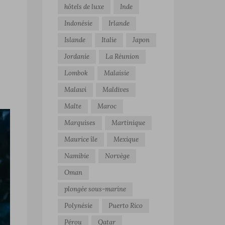
hôtels de luxe
Inde
Indonésie
Irlande
Islande
Italie
Japon
Jordanie
La Réunion
Lombok
Malaisie
Malawi
Maldives
Malte
Maroc
Marquises
Martinique
Maurice île
Mexique
Namibie
Norvège
Oman
plongée sous-marine
Polynésie
Puerto Rico
Pérou
Qatar