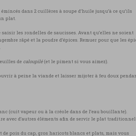
émincés dans 2 cuillères à soupe d’huile jusqu’à ce qu’ils
n plat.
e saisir les rondelles de saucisses. Avant qu’elles ne soient
ingembre râpé et la poudre d’épices. Remuer pour que les épi
.
feuilles de
caloupilé
(et le piment si vous aimez).
ouvrir à peine la viande et laisser mijoter à feu doux penda
anc (cuit vapeur ou à la créole dans de l’eau bouillante).
re avec d’autres éléments afin de servir le plat traditionnel 
it de pois du cap, gros haricots blancs et plats, mais vous