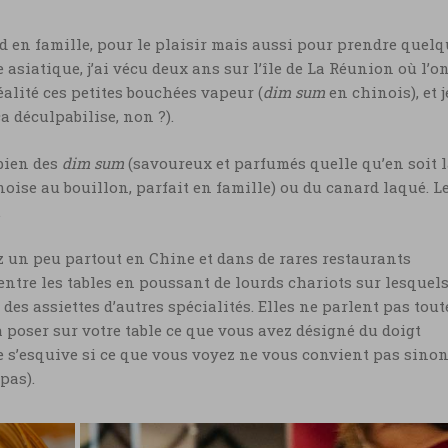
rd en famille, pour le plaisir mais aussi pour prendre quel
e asiatique, j’ai vécu deux ans sur l’île de La Réunion où l’o
alité ces petites bouchées vapeur (
dim sum
en chinois), et j
ça déculpabilise, non ?).
bien des
dim sum
(savoureux et parfumés quelle qu’en soit 
oise au bouillon, parfait en famille) ou du canard laqué. L
.
ez un peu partout en Chine et dans de rares restaurants
 entre les tables en poussant de lourds chariots sur lesquel
des assiettes d’autres spécialités. Elles ne parlent pas tout
à poser sur votre table ce que vous avez désigné du doigt
 ne s’esquive si ce que vous voyez ne vous convient pas sinon
pas).