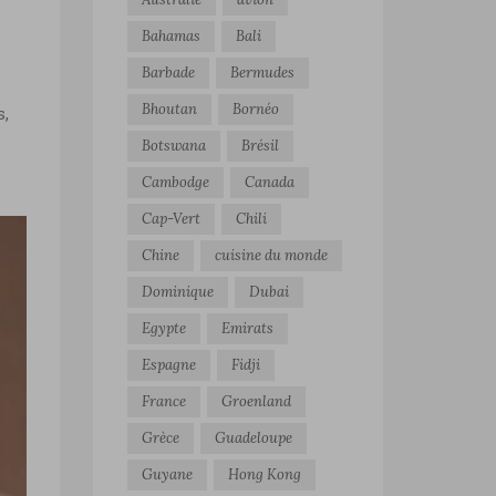
Bahamas
Bali
Barbade
Bermudes
Bhoutan
Bornéo
s,
Botswana
Brésil
Cambodge
Canada
Cap-Vert
Chili
Chine
cuisine du monde
Dominique
Dubai
Egypte
Emirats
Espagne
Fidji
France
Groenland
Grèce
Guadeloupe
Guyane
Hong Kong