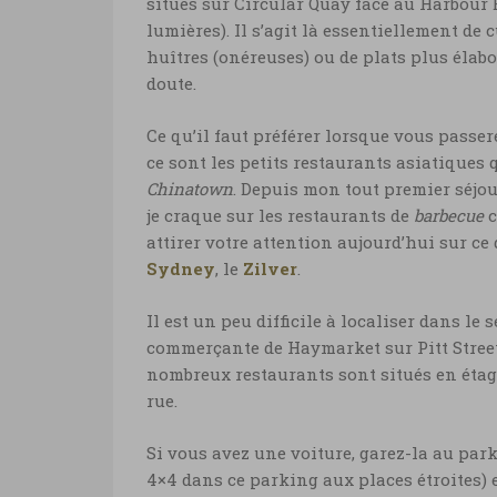
situés sur Circular Quay face au Harbour Br
lumières). Il s’agit là essentiellement de 
huîtres (onéreuses) ou de plats plus élab
doute.
Ce qu’il faut préférer lorsque vous passer
ce sont les petits restaurants asiatiques
Chinatown
. Depuis mon tout premier séjou
je craque sur les restaurants de
barbecue
c
attirer votre attention aujourd’hui sur ce
Sydney
, le
Zilver
.
Il est un peu difficile à localiser dans le
commerçante de Haymarket sur Pitt Street
nombreux restaurants sont situés en étage
rue.
Si vous avez une voiture, garez-la au park
4×4 dans ce parking aux places étroites) 