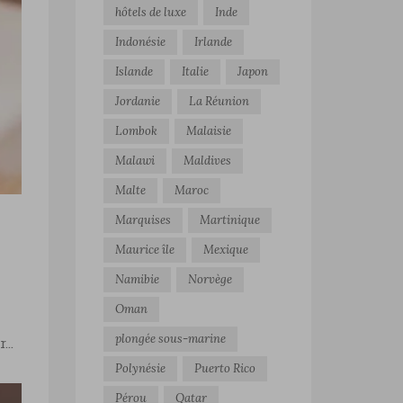
hôtels de luxe
Inde
Indonésie
Irlande
Islande
Italie
Japon
Jordanie
La Réunion
Lombok
Malaisie
Malawi
Maldives
Malte
Maroc
Marquises
Martinique
Maurice île
Mexique
Namibie
Norvège
Oman
plongée sous-marine
er…
Polynésie
Puerto Rico
Pérou
Qatar