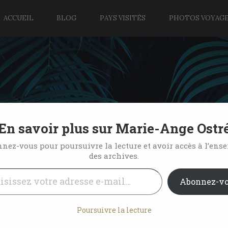
ACCUEIL
BLOG
PAYS VISITÉS
PHOTOS VOYAG
En savoir plus sur Marie-Ange Ostr
 de dim sum à Sydney
nez-vous pour poursuivre la lecture et avoir accès à l’ens
des archives.
l…
No Comments
Abonnez-v
Poursuivre la lecture