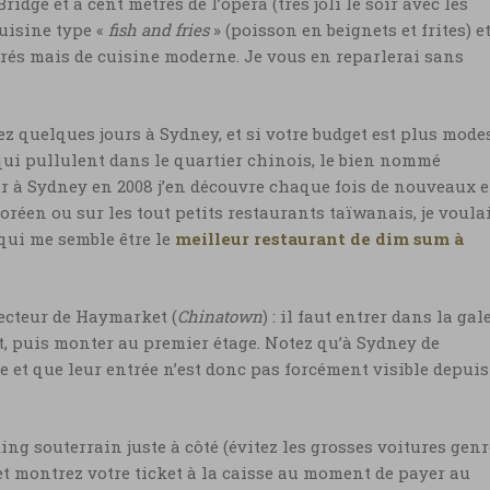
idge et à cent mètres de l’opéra (très joli le soir avec les
cuisine type «
fish and fries
» (poisson en beignets et frites) e
orés mais de cuisine moderne. Je vous en reparlerai sans
ez quelques jours à Sydney, et si votre budget est plus modes
 qui pullulent dans le quartier chinois, le bien nommé
r à Sydney en 2008 j’en découvre chaque fois de nouveaux e
oréen ou sur les tout petits restaurants taïwanais, je voula
 qui me semble être le
meilleur restaurant de dim sum à
 secteur de Haymarket (
Chinatown
) : il faut entrer dans la gal
, puis monter au premier étage. Notez qu’à Sydney de
 et que leur entrée n’est donc pas forcément visible depuis
ing souterrain juste à côté (évitez les grosses voitures genr
et montrez votre ticket à la caisse au moment de payer au