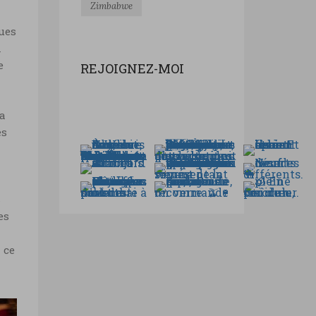
Zimbabwe
ques
n
e
REJOIGNEZ-MOI
la
es
s
es
 ce