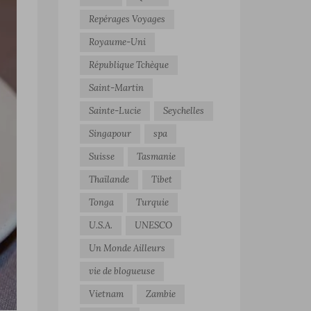
Repérages Voyages
Royaume-Uni
République Tchèque
Saint-Martin
Sainte-Lucie
Seychelles
Singapour
spa
Suisse
Tasmanie
Thaïlande
Tibet
Tonga
Turquie
U.S.A.
UNESCO
Un Monde Ailleurs
vie de blogueuse
Vietnam
Zambie