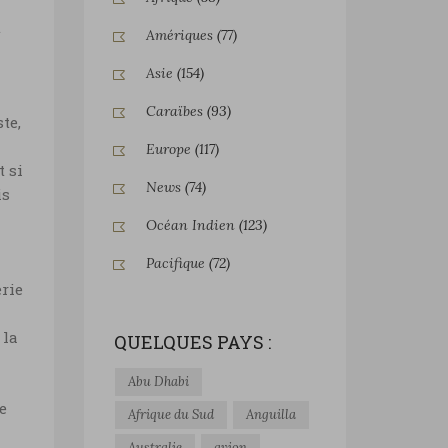
t
Amériques
(77)
Asie
(154)
Caraïbes
(93)
te,
Europe
(117)
t si
News
(74)
is
Océan Indien
(123)
Pacifique
(72)
erie
 la
QUELQUES PAYS :
Abu Dhabi
e
Afrique du Sud
Anguilla
Australie
avion