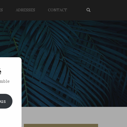
ES
ADRESSES
CONTACT
é
emble
ous