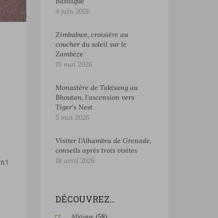
Basilique
4 juin 2026
Zimbabwe, croisière au
coucher du soleil sur le
Zambèze
19 mai 2026
Monastère de Taktsang au
Bhoutan, l’ascension vers
Tiger’s Nest
5 mai 2026
Visiter l’Alhambra de Grenade,
conseils après trois visites
18 avril 2026
ant
DÉCOUVREZ…
Afrique
(58)