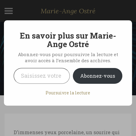
Marie-Ange Ostré
En savoir plus sur Marie-
Hélène Caillaud,
Ange Ostré
photographe sous-marin
Abonnez-vous pour poursuivre la lecture et
avoir accès à l’ensemble des archives.
Saisissez votre adresse e-mail…
by Marie-Ange Ostré
18 février 2009
Abonnez-vous
35 Comments
Poursuivre la lecture
D’immenses yeux porcelaine, un sourire qui