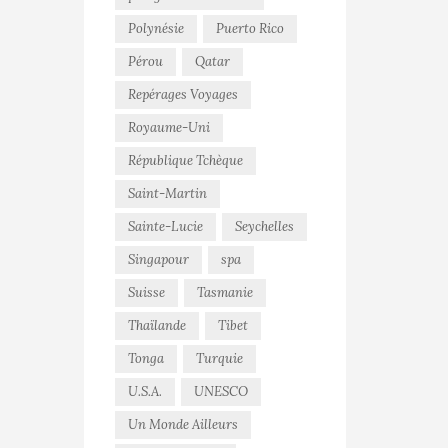
Polynésie
Puerto Rico
Pérou
Qatar
Repérages Voyages
Royaume-Uni
République Tchèque
Saint-Martin
Sainte-Lucie
Seychelles
Singapour
spa
Suisse
Tasmanie
Thaïlande
Tibet
Tonga
Turquie
U.S.A.
UNESCO
Un Monde Ailleurs