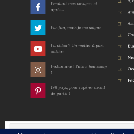
Afr
Pendant mes voyages, et
après...
Am
Asi
Pas fan, mais je me soigne
Car
La vidéo ? Un métier à part
Eu
entière
Ne
Instantané ! J'aime beaucoup
Oc
!
Pac
198 pays, pour repérer avant
de partir !