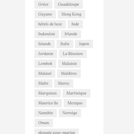
Grèce
Guadeloupe
Guyane
Hong Kong
hôtels de luxe
Inde
Indonésie
Irlande
Islande
Italie
Japon
Jordanie
La Réunion
Lombok
Malaisie
Malawi
Maldives
Malte
Maroc
Marquises
Martinique
Maurice île
Mexique
Namibie
Norvège
Oman
plongée sous-marine