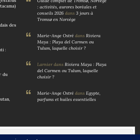
gestions
Guide complet de Tromsø, Norvège
Atacama)
: activités, aurores boréales et
conseils 2026
dans
3 jours à
Tromsø en Norvège
ndais des
Marie-Ange Ostré
dans
Riviera
Maya : Playa del Carmen ou
Tulum, laquelle choisir ?
i :
Larnier
dans
Riviera Maya : Playa
del Carmen ou Tulum, laquelle
r du
choisir ?
Marie-Ange Ostré
dans
Egypte,
utan,
parfums et huiles essentielles