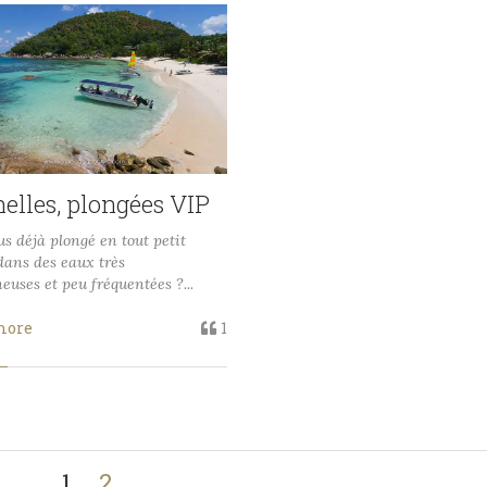
elles, plongées VIP
s déjà plongé en tout petit
dans des eaux très
euses et peu fréquentées ?...
more
1
1
2