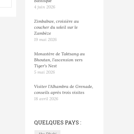
Basilique
4 juin 2026
Zimbabwe, croisière au
coucher du soleil sur le
Zambèze
19 mai 2026
Monastère de Taktsang au
Bhoutan, l’ascension vers
Tiger’s Nest
5 mai 2026
Visiter l’Alhambra de Grenade,
conseils après trois visites
18 avril 2026
QUELQUES PAYS :