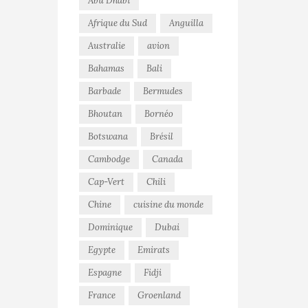
Abu Dhabi
Afrique du Sud
Anguilla
Australie
avion
Bahamas
Bali
Barbade
Bermudes
Bhoutan
Bornéo
Botswana
Brésil
Cambodge
Canada
Cap-Vert
Chili
Chine
cuisine du monde
Dominique
Dubai
Egypte
Emirats
Espagne
Fidji
France
Groenland