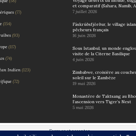
Voyage déserts du monde, sug
ique
(58)
et comparatif (Sahara, Namib, 
7 juillet 2026
ériques
(77)
e
(154)
Fáskrúðsfjörður, le village isla
pêcheurs français
aïbes
(93)
16 juin 2026
rope
(117)
Sous Istanbul, un monde englout
visite de la Citerne Basilique
ws
(74)
4 juin 2026
éan Indien
(123)
Zimbabwe, croisière au couche
soleil sur le Zambèze
ifique
(72)
19 mai 2026
Monastère de Taktsang au Bho
l’ascension vers Tiger’s Nest
5 mai 2026