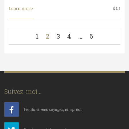
Learn more
1
1
2
3
4
…
6
Suivez-moi…
Pendant mes voyages, et après...