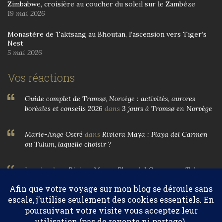
Zimbabwe, croisière au coucher du soleil sur le Zambèze
19 mai 2026
Monastère de Taktsang au Bhoutan, l’ascension vers Tiger’s
Nest
5 mai 2026
Vos réactions
Guide complet de Tromsø, Norvège : activités, aurores
boréales et conseils 2026
dans
3 jours à Tromsø en Norvège
Marie-Ange Ostré
dans
Riviera Maya : Playa del Carmen
ou Tulum, laquelle choisir ?
Larnier
dans
Riviera Maya : Playa del Carmen ou Tulum,
laquelle choisir ?
Marie-Ange Ostré
dans
Egypte, parfums et huiles
essentielles