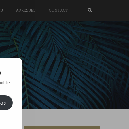
ES
ADRESSES
CONTACT
é
emble
ous