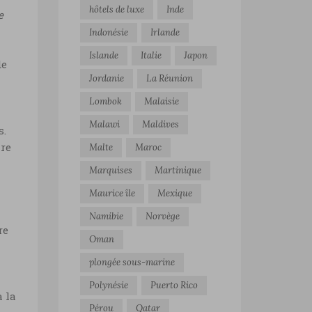
hôtels de luxe
Inde
e
Indonésie
Irlande
Islande
Italie
Japon
de
Jordanie
La Réunion
Lombok
Malaisie
Malawi
Maldives
s.
ire
Malte
Maroc
Marquises
Martinique
Maurice île
Mexique
Namibie
Norvège
re
Oman
plongée sous-marine
Polynésie
Puerto Rico
à la
Pérou
Qatar