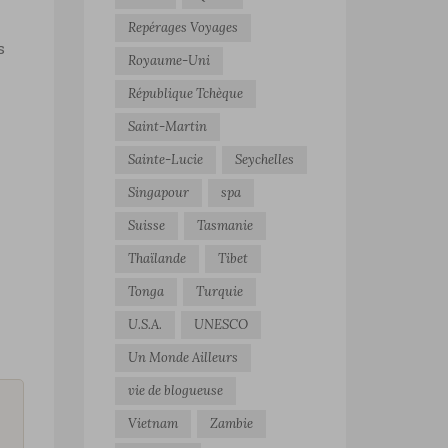
Repérages Voyages
s
Royaume-Uni
République Tchèque
Saint-Martin
Sainte-Lucie
Seychelles
Singapour
spa
Suisse
Tasmanie
Thaïlande
Tibet
Tonga
Turquie
U.S.A.
UNESCO
Un Monde Ailleurs
vie de blogueuse
Vietnam
Zambie