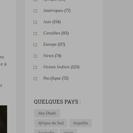
Amériques
(77)
Asie
(154)
Caraïbes
(93)
Europe
(117)
News
(74)
es
le à
Océan Indien
(123)
Pacifique
(72)
du
QUELQUES PAYS :
Abu Dhabi
Afrique du Sud
Anguilla
Australie
avion