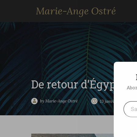
Marie-Ange Ostré
De retour d’Égypte
Abon
Saisissez votre adresse e-mai
by Marie-Ange Ostré
13 janvier 2009