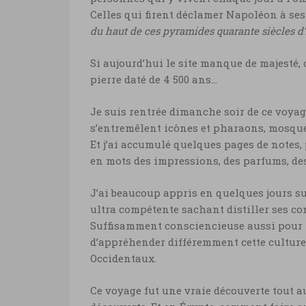
Celles qui firent déclamer Napoléon à se
du haut de ces pyramides quarante siècles d
Si aujourd’hui le site manque de majesté,
pierre daté de 4 500 ans…
Je suis rentrée dimanche soir de ce voyag
s’entremêlent icônes et pharaons, mosquée
Et j’ai accumulé quelques pages de notes,
en mots des impressions, des parfums, de
J’ai beaucoup appris en quelques jours sur
ultra compétente sachant distiller ses co
Suffisamment consciencieuse aussi pour n
d’appréhender différemment cette culture 
Occidentaux.
Ce voyage fut une vraie découverte tout au