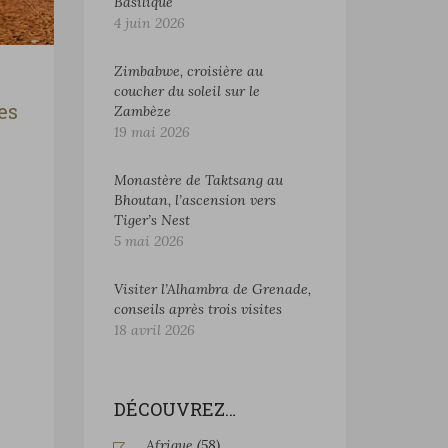
Basilique
4 juin 2026
Zimbabwe, croisière au
coucher du soleil sur le
es
Zambèze
19 mai 2026
Monastère de Taktsang au
Bhoutan, l’ascension vers
Tiger’s Nest
5 mai 2026
Visiter l’Alhambra de Grenade,
conseils après trois visites
18 avril 2026
DÉCOUVREZ…
Afrique
(58)