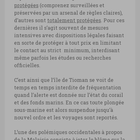
protégées
(comprenez surveillées et
préservées par un arsenal de règles claires),
d’autres sont
totalement protégées
. Pour ces
dernières il s’agit souvent de mesures
intensives avec dispositions légales faisant
en sorte de protéger à tout prix en limitant
Malaisie, aigle archipel Langkawi
le contact au strict
minimum, interdisant
Malaisie, aigle archipel Langkawi ©
même parfois les études ou recherches
Marie-Ange Ostré
officielles.
C’est ainsi que l’île de Tioman se voit de
temps en temps interdite de fréquentation
quand l’alerte est donnée sur l’état du corail
et des fonds marins. En ce cas toute plongée
sous-marine est alors suspendue jusqu’à
nouvel ordre et les voyages sont reportés.
L’une des polémiques occidentales à propos
de la Malaisie consiste à jeter le blâme sur la