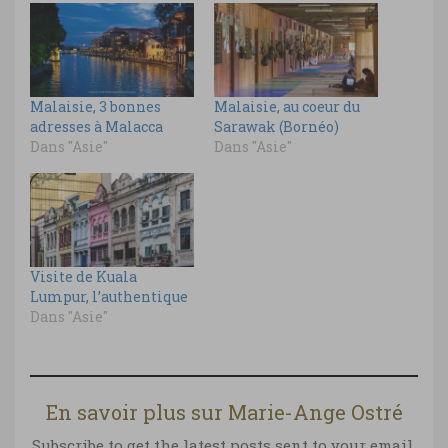
Malaisie, 3 bonnes
Malaisie, au coeur du
adresses à Malacca
Sarawak (Bornéo)
Dans "Asie"
Dans "Asie"
Visite de Kuala
Lumpur, l’authentique
Dans "Asie"
En savoir plus sur Marie-Ange Ostré
Subscribe to get the latest posts sent to your email.