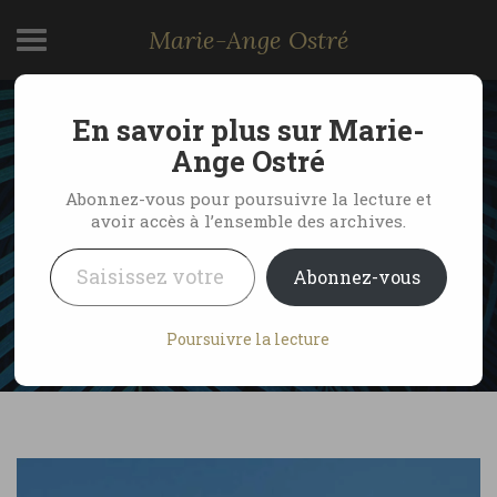
Marie-Ange Ostré
En savoir plus sur Marie-
5 bonnes raisons pour
Ange Ostré
partir en voyage en
Abonnez-vous pour poursuivre la lecture et
avoir accès à l’ensemble des archives.
Malaisie
Saisissez votre adresse e-mail…
Abonnez-vous
by Marie-Ange Ostré
28 mai 2012
Poursuivre la lecture
No Comments