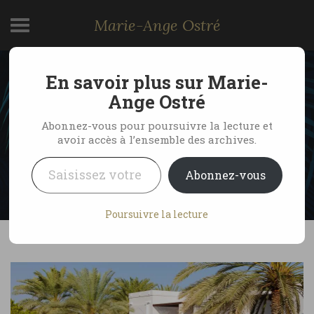
Marie-Ange Ostré
En savoir plus sur Marie-
Exotisme et design, The
Ange Ostré
Chedi
Abonnez-vous pour poursuivre la lecture et
avoir accès à l’ensemble des archives.
Saisissez votre adresse e-mail…
by Marie-Ange Ostré
15 mai 2020
Abonnez-vous
No Comments
Poursuivre la lecture