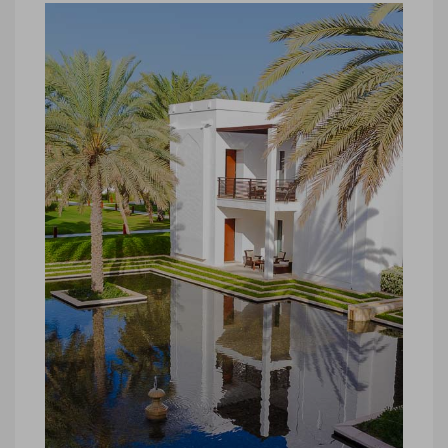
bain
hôtel luxe Oman, The Chedi salle de bain
© Marie-Ange Ostré
hôtel luxe Oman, The Chedi
hôtel luxe Oman, The Chedi © Marie-
Ange Ostré