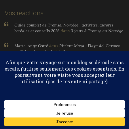
Vos réactions
Guide complet de Tromsø, Norvège : activités, aurores
boréales et conseils 2026
dans
3 jours à Tromsø en Norvège
Marie-Ange Ostré
dans
Riviera Maya : Playa del Carmen
ou Tulum, laquelle choisir ?
Larnier
dans
Riviera Maya : Playa del Carmen ou Tulum,
laquelle choisir ?
Confidentialité et cookies : ce site utilise des cookies. En continuant à
Marie-Ange Ostré
dans
Egypte, parfums et huiles
utiliser ce site Web, vous acceptez leur utilisation.
essentielles
Pour en savoir plus, notamment sur la façon de contrôler les
cookies, consultez :
Politique relative aux cookies
© 2004-2026 Marie-Ange Ostré. Tous droits réservés.
Abonnez-vous
HAUT DE PAGE