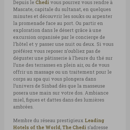
Depuis le
Chedi
vous pourrez vous rendre à
Mascate, capitale du sultanat, en quelques
minutes et découvrir les souks ou arpenter
hôtel luxe Oman, The Chedi piscine
la promenade face au port. Ou partir en
exploration dans le désert grâce à une
hôtel luxe Oman, The Chedi piscine ©
excursion organisée par le concierge de
Marie-Ange Ostré
l’hôtel et y passer une nuit ou deux. Si vous
préférez vous reposer n’oubliez pas de
déguster une pâtisserie à l’heure du thé sur
l’une des terrasses en plein air, ou de vous
offrir un massage ou un traitement pour le
corps au spa qui vous plongera dans
l’univers de Sinbad dès que la masseuse
posera une main sur votre dos. Ambiance
miel, figues et dattes dans des lumières
ambrées.
Membre du réseau prestigieux
Leading
Hotels of the World
,
The Chedi
s’adresse