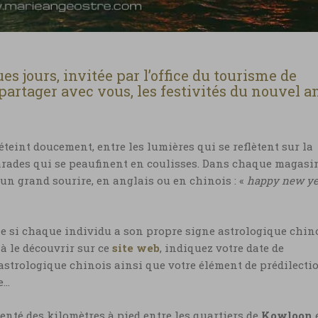
s jours, invitée par l’office du tourisme de
partager avec vous, les festivités du nouvel a
s’éteint doucement, entre les lumières qui se reflètent sur la
parades qui se peaufinent en coulisses. Dans chaque magasi
un grand sourire, en anglais ou en chinois : «
happy new ye
me si chaque individu a son propre signe astrologique chino
à le découvrir sur ce
site web
, indiquez votre date de
astrologique chinois ainsi que votre élément de prédilectio
e…
penté des kilomètres à pied entre les quartiers de
Kowloon