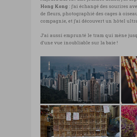
Hong Kong
: j’ai échangé des sourires a
de fleurs, photographié des cages à oiseau
compagnie, et j’ai découvert un hôtel ultr
J’ai aussi emprunté le tram qui mène jus
d’une vue inoubliable sur la baie !
Hon
rou
chi
Baie de Hong Kong
Ost
depuis The Peak ©
Marie-Ange Ostre
Hong
Baie de Hong Kong depuis
or d