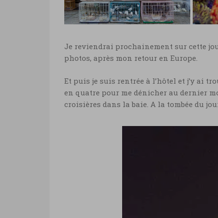
The Peak © Marie-Ange Ostre
Mari
Hon
nou
Hong Kong, cages à
Mar
oiseaux © Marie-Ange
Je reviendrai prochainement sur cette jou
Ostre
Hong
photos, après mon retour en Europe.
Hong Kong, cages à oiseaux ©
nouv
Marie-Ange Ostre
Ange
Et puis je suis rentrée à l’hôtel et j’y ai 
en quatre pour me dénicher au dernier m
croisières dans la baie. A la tombée du jou