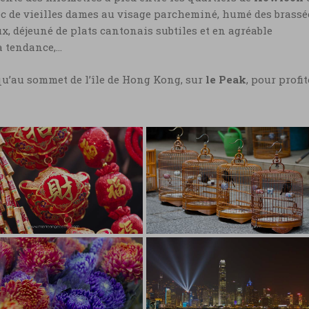
vec de vieilles dames au visage parcheminé, humé des brassé
x, déjeuné de plats cantonais subtiles et en agréable
a tendance,…
qu’au sommet de l’île de Hong Kong, sur
le Peak
, pour profit
g Kong, couleurs
ge et or du nouvel an
nois © Marie-Ange
Hong Kong, cages à
re
oiseaux © Marie-Ange
Ostre
 Kong, couleurs rouge et
u nouvel an chinois ©
Hong Kong, cages à oiseaux 