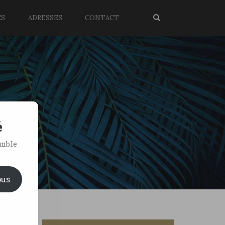
ES
ADRESSES
CONTACT
é
emble
ous