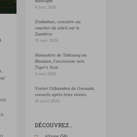
Basilique
4 juin 2026
Zimbabwe, croisière au
coucher du soleil sur le
Zambèze
n
19 mai 2026
Monastère de Taktsang au
Bhoutan, l’ascension vers
Tiger’s Nest
n,
5 mai 2026
ar
Visiter l’Alhambra de Grenade,
conseils après trois visites
is.
18 avril 2026
n.
DÉCOUVREZ…
et
Afrique
(58)