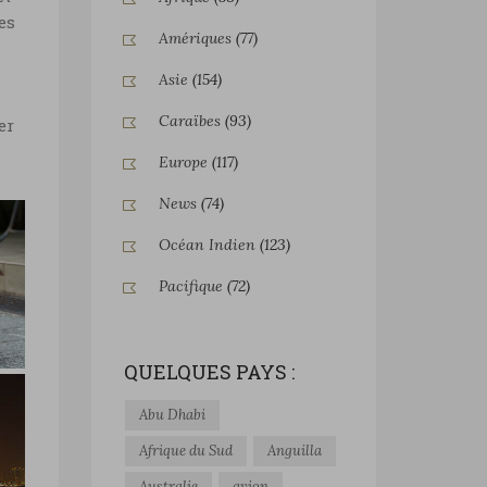
es
Amériques
(77)
Asie
(154)
Caraïbes
(93)
er
Europe
(117)
News
(74)
Océan Indien
(123)
Pacifique
(72)
QUELQUES PAYS :
Abu Dhabi
Afrique du Sud
Anguilla
©
Australie
avion