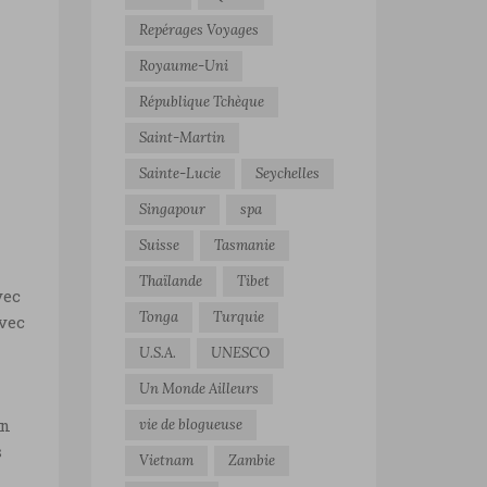
Repérages Voyages
Royaume-Uni
République Tchèque
Saint-Martin
Sainte-Lucie
Seychelles
Singapour
spa
Suisse
Tasmanie
Thaïlande
Tibet
vec
Tonga
Turquie
vec
U.S.A.
UNESCO
Un Monde Ailleurs
in
vie de blogueuse
s
Vietnam
Zambie