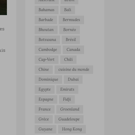
Bahamas
Bali
Barbade
Bermudes
es
Bhoutan
Bornéo
Botswana
Brésil
mis
Cambodge
Canada
Cap-Vert
Chili
Chine
cuisine du monde
Dominique
Dubai
Egypte
Emirats
Espagne
Fidji
France
Groenland
Grèce
Guadeloupe
Guyane
Hong Kong