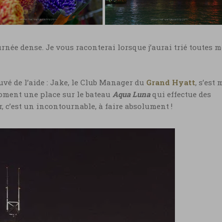
e-Ange Ostre
Marie-Ange Ostre
g Kong, fleurs pour
Hong Kong derniers
vel an chinois ©
jours année du tigre ©
ie-Ange Ostre
Marie-Ange Ostre
rnée dense. Je vous raconterai lorsque j’aurai trié toutes m
 Kong, fleurs pour
Hong Kong derniers jours
el an chinois © Marie-
année du tigre © Marie-Ange
 Ostre
Ostre
trouvé de l’aide : Jake, le Club Manager du
Grand Hyatt
, s’est 
oment une place sur le bateau
Aqua Luna
qui effectue des
r, c’est un incontournable, à faire absolument !