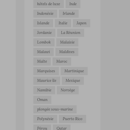
hôtels de luxe
Inde
Indonésie
Irlande
Islande
Italie
Japon
Jordanie
La Réunion
Lombok
Malaisie
Malawi
Maldives
Malte
Maroc
Marquises
Martinique
Maurice île
Mexique
Namibie
Norvège
Oman
plongée sous-marine
Polynésie
Puerto Rico
Pérou
Qatar