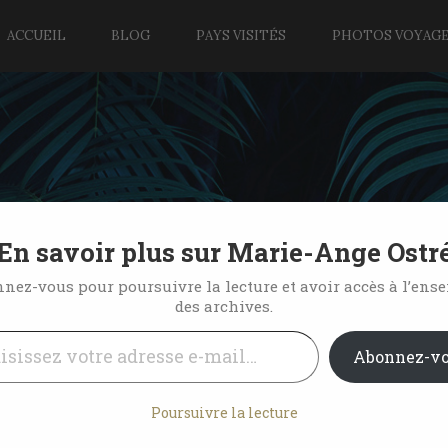
ACCUEIL
BLOG
PAYS VISITÉS
PHOTOS VOYAG
En savoir plus sur Marie-Ange Ostr
our de l’année du tigre
nez-vous pour poursuivre la lecture et avoir accès à l’ens
des archives.
l…
14 Comments
Abonnez-v
Poursuivre la lecture