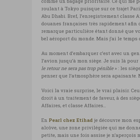
comme un bagage prioritaire. Ce qui me pe
roulant à Tokyo puisque sur ce trajet Pari
Abu Dhabi. Bref, l’enregistrement classe A
douanes françaises très rapidement afin 
remarque particulière étant donné que vou
bel aéroport du monde. Mais j’ai le temps 
Au moment d’embarquer c’est avec un genti
l’avion jusqu’à mon siège. Je suis là pour 
le retour ne sera pas trop pénible
» : les siè
penser que l’atmosphère sera apaisante. Mai
Voici la vraie surprise, le vrai plaisir. C
droit à un traitement de faveur, à des siè
Affaires, et classe Affaires…
En
Pearl chez Etihad
je découvre mon esp
alcôve, une zone privilégiée qui me donne
petite, mais une fois assise je n’aperçois