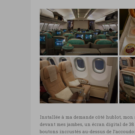
Test vol Etihad classe
Test
Affaires
Affa
Test vol Etihad classe Affaires
Test
© Marie-Ange Ostré
repa
Test vol Etihad classe
Test
Installée à ma demande côté hublot, mon s
Eco
Eco
devant mes jambes, un écran digital de 38
Test vol Etihad classe Eco ©
Test
boutons incrustés au-dessus de l’accoudoir