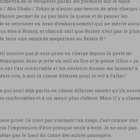
rmettra de le récupérer parmi les premiers sur le tapis
s / Abu Dhabi / Tokyo je n’aurai pas besoin de m’en charger 
ffaires permet de ne pas faire la queue et de passer les
de se retrouver en zone d’embarquement qui ne mérite auc
s êtes à Roissy, et chacun sait que Roissy n’est pas le plus
de faire une
razzia
de magazines au Relais H !
l sourire que je suis prise en charge depuis la porte de
témoigner, donc je jette un oeil en Eco et je pense illico «
ça 
ges ont l’air confortable et les couleurs douces me laissent à
s vite, à moi la classe Affaires pour le vol à l’aller !
eux qui sont déjà partis en classe Affaires savent qu’ils auro
ges confortables et à un menu plus élaboré. Mais il y a class
ace privé. Ce n’est pas vraiment un siège, c’est comme une
ra l’impression d’être presque seule à bord. Je ne suis pas
 même pas le haut du crâne des autres passagers.