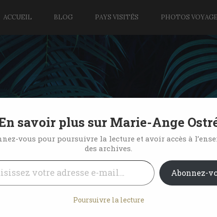
ACCUEIL
BLOG
PAYS VISITÉS
PHOTOS VOYAG
En savoir plus sur Marie-Ange Ostr
 pour vous !
nez-vous pour poursuivre la lecture et avoir accès à l’ens
des archives.
l…
26 Comments
Abonnez-v
Poursuivre la lecture