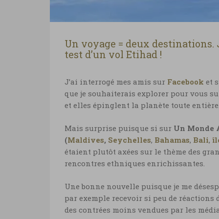
Un voyage = deux destinations. J
test d’un vol Etihad !
J’ai interrogé mes amis sur
Facebook
et 
que je souhaiterais explorer pour vous sur
et elles épinglent la planète toute entière
Mais surprise puisque si sur
Un Monde A
(
Maldives
,
Seychelles
,
Bahamas
,
Bali
,
î
étaient plutôt axées sur le thème des gra
rencontres ethniques enrichissantes.
Une bonne nouvelle puisque je me désesp
par exemple recevoir si peu de réactions d
des contrées moins vendues par les médias