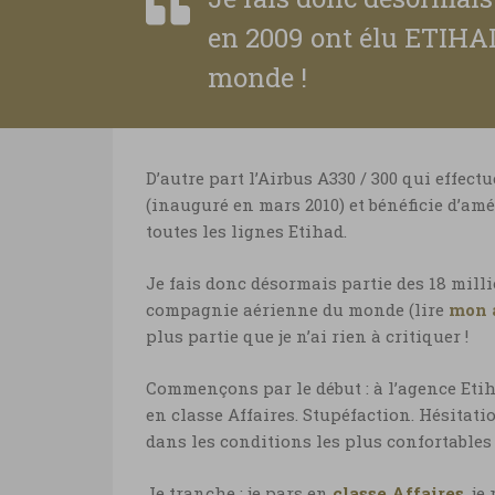
en 2009 ont élu ETIHA
monde !
D’autre part l’Airbus A330 / 300 qui effect
(inauguré en mars 2010) et bénéficie d’am
toutes les lignes Etihad.
Je fais donc désormais partie des 18 mill
compagnie aérienne du monde (lire
mon a
plus partie que je n’ai rien à critiquer !
Commençons par le début : à l’agence Etihad
en classe Affaires. Stupéfaction. Hésitatio
dans les conditions les plus confortables 
Je tranche : je pars en
classe Affaires
, je