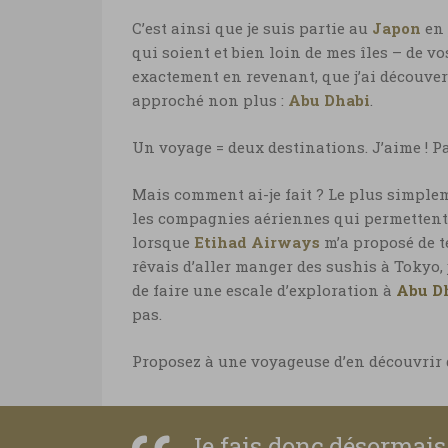
C’est ainsi que je suis partie au
Japon
en 
qui soient et bien loin de mes îles – de vo
exactement en revenant, que j’ai découver
approché non plus :
Abu Dhabi
.
Un voyage = deux destinations. J’aime ! P
Mais comment ai-je fait ? Le plus simple
les compagnies aériennes qui permettent d
lorsque
Etihad Airways
m’a proposé de t
rêvais d’aller manger des sushis à Tokyo, 
de faire une escale d’exploration à
Abu D
pas.
Proposez à une voyageuse d’en découvrir 
Je fais donc désormais