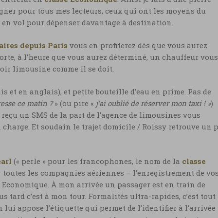
igner pour tous mes lecteurs, ceux qui ont les moyens du
e en vol pour dépenser davantage à destination.
aires depuis Paris
vous en profiterez dès que vous aurez
 porte, à l’heure que vous aurez déterminé, un chauffeur vous
oir limousine comme il se doit.
et en anglais), et petite bouteille d’eau en prime. Pas de
resse ce matin ?
» (ou pire «
j’ai oublié de réserver mon taxi ! »
)
reçu un SMS de la part de l’agence de limousines vous
n charge. Et soudain le trajet domicile / Roissy retrouve un 
earl
(« perle » pour les francophones, le nom de la
classe
r toutes les compagnies aériennes – l’enregistrement de vo
e Economique. À mon arrivée un passager est en train de
 tard c’est à mon tour. Formalités ultra-rapides, c’est tout
 lui appose l’étiquette qui permet de l’identifier à l’arrivée