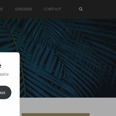
ES
ADRESSES
CONTACT
é
emble
ous