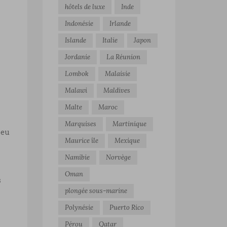
hôtels de luxe
Inde
Indonésie
Irlande
Islande
Italie
Japon
Jordanie
La Réunion
Lombok
Malaisie
Malawi
Maldives
Malte
Maroc
Marquises
Martinique
peu
Maurice île
Mexique
Namibie
Norvège
Oman
s
plongée sous-marine
Polynésie
Puerto Rico
Pérou
Qatar