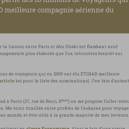
D meilleure compagnie aérienne du
ue la liaison entre Paris et Abu Dhabi est flambant neuf
énagements plus élaborés que l’on retrouvera bientôt sur
ions de voyageurs qui en 2009 ont élu ETIHAD meilleure
rticle ici
pour la liste des nominations). J’en fais d’autant
ème
 à Paris (27, rue de Berri, 8
) on me propose l’aller-reto
n. Me voici tiraillée entre profiter de l’aubaine pour voyage
au monde, et être utile à la grande majorité de mes lecteurs
 rentrerai en
classe Economique
. Ainsi je fais d’une pierre