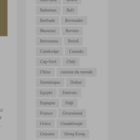
Bahamas
Bali
Barbade
Bermudes
Bhoutan
Bornéo
Botswana
Brésil
Cambodge
Canada
Cap-Vert
Chili
Chine
cuisine du monde
Dominique
Dubai
Egypte
Emirats
Espagne
Fidji
ur
France
Groenland
r
Grèce
Guadeloupe
…
Guyane
Hong Kong