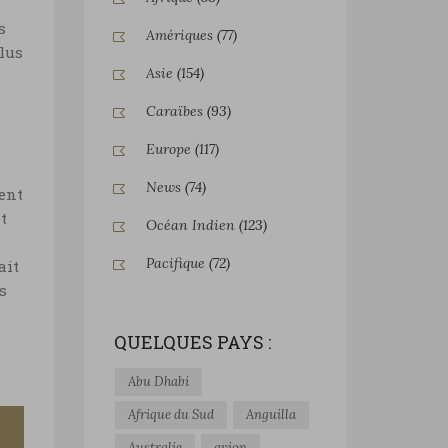
s
Amériques
(77)
plus
Asie
(154)
Caraïbes
(93)
Europe
(117)
News
(74)
ent
t
Océan Indien
(123)
Pacifique
(72)
ait
s
QUELQUES PAYS :
Abu Dhabi
Afrique du Sud
Anguilla
Australie
avion