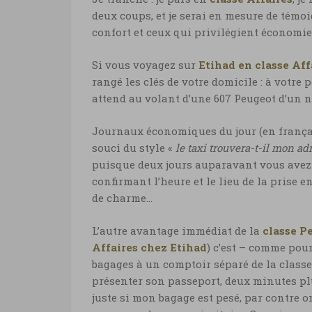
deux coups, et je serai en mesure de témo
confort et ceux qui privilégient économi
Si vous voyagez sur
Etihad en classe Aff
rangé les clés de votre domicile : à votre
attend au volant d’une 607 Peugeot d’un n
Journaux économiques du jour (en français 
souci du style «
le taxi trouvera-t-il mon ad
puisque deux jours auparavant vous avez 
confirmant l’heure et le lieu de la prise e
de charme…
L’autre avantage immédiat de la
classe P
Affaires chez Etihad
) c’est – comme pou
bagages à un comptoir séparé de la class
présenter son passeport, deux minutes plus
juste si mon bagage est pesé, par contre on