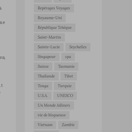
à
Repérages Voyages
Royaume-Uni
une
République Tchèque
Saint-Martin
Sainte-Lucie
Seychelles
Singapour
spa
va,
Suisse
Tasmanie
Thaïlande
Tibet
nt
Tonga
Turquie
e
U.S.A.
UNESCO
Un Monde Ailleurs
vie de blogueuse
Vietnam
Zambie