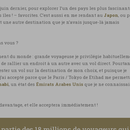
juin dernier, pour explorer l’un des pays les plus fascinant
s îles ! – favorites. C’est aussi en me rendant au
Japon
, ou 
t une autre destination que je n’avais jusque-là jamais
as vous ?
ment du monde : grande voyageuse je privilégie habituellem
e rallier un endroit à un autre avec un vol direct. Pourtan
ester un vol sur la destination de mon choix, et puisque je
j’ai accepté parce que le Paris / Tokyo de Etihad me permett
habi
, un état des
Émirats Arabes Unis
que je ne connaissai
davantage, et elle acceptera immédiatement !
 partie des 18 millions de voyageurs qui