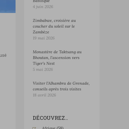
Basilique
4 juin 2026
Zimbabwe, croisière au
coucher du soleil sur le
Zambèze
19 mai 2026
Monastère de Taktsang au
fusé
Bhoutan, l’ascension vers
Tiger’s Nest
5 mai 2026
Visiter l’Alhambra de Grenade,
conseils après trois visites
18 avril 2026
DÉCOUVREZ…
Afrique
(58)