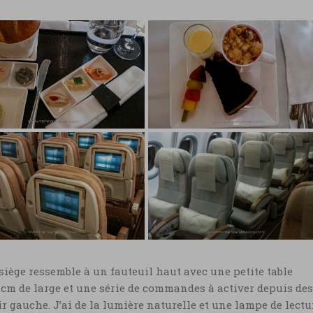
 vol Etihad classe
Test vol Etihad classe
ires
Affaires
 vol Etihad classe Affaires
Test vol Etihad classe Affair
s © Marie-Ange Ostré
© Marie-Ange Ostré
 vol Etihad classe
Test vol Etihad classe
iège ressemble à un fauteuil haut avec une petite table
nomie
Eco
 cm de large et une série de commandes à activer depuis des
 vol Etihad classe
Test vol Etihad classe Eco ©
 gauche. J’ai de la lumière naturelle et une lampe de lectu