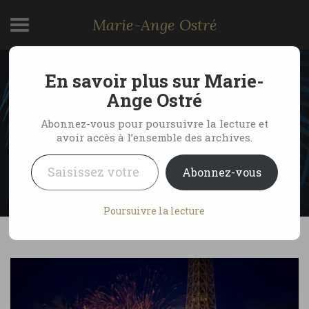
Marie-Ange Ostré
En savoir plus sur Marie-
Feu d’artifice, Paris 14
Ange Ostré
juillet 2010
Abonnez-vous pour poursuivre la lecture et
avoir accès à l’ensemble des archives.
Saisissez votre adresse e-mail…
by Marie-Ange Ostré
15 juillet 2010
Abonnez-vous
7 Comments
Poursuivre la lecture