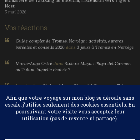
Monastère de Taktsang au Bhoutan, l’ascension vers Tiger’s
Nest
5 mai 2026
Vos réactions
Guide complet de Tromsø, Norvège : activités, aurores
boréales et conseils 2026
dans
3 jours à Tromsø en Norvège
Marie-Ange Ostré
dans
Riviera Maya : Playa del Carmen
ou Tulum, laquelle choisir ?
Larnier
dans
Riviera Maya : Playa del Carmen ou Tulum,
laquelle choisir ?
Marie-Ange Ostré
dans
Egypte, parfums et huiles
essentielles
Confidentialité et cookies : ce site utilise des cookies. En continuant à
utiliser ce site Web, vous acceptez leur utilisation.
© 2004-2026 Marie-Ange Ostré. Tous droits réservés.
Pour en savoir plus, notamment sur la façon de contrôler les