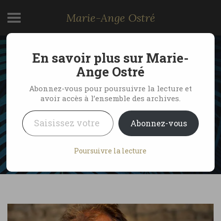
Marie-Ange Ostré
En savoir plus sur Marie-
Jean-Paul Jeunet, un
Ange Ostré
grand chef au coeur du
Abonnez-vous pour poursuivre la lecture et
avoir accès à l’ensemble des archives.
Jura
Saisissez votre adresse e-mail…
Abonnez-vous
by Marie-Ange Ostré
21 décembre 2020
Poursuivre la lecture
1 Comment