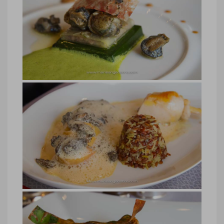
Jura, restaurant chef Jean-Paul
Jeunet
Jura, restaurant chef Jean-Paul Jeunet
© Marie-Ange Ostré
Jura, vin d’Arbois, restaurant Jean-
Paul Jeunet
Jura, vin d’Arbois, restaurant Jean-Paul
Jeunet © Marie-Ange Ostré
Jura, restaurant chef Jean-Paul
Jeunet
Jura, restaurant chef Jean-Paul Jeunet
© Marie-Ange Ostré
Poulet de Bresse au vin jaune et