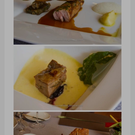
morilles
Poularde de Bresse au vin jaune et
morilles, Jean-Paul Jeunet © Marie-
Ange Ostré
Jura, restaurant chef Jean-Paul
Jeunet
Jura, restaurant chef Jean-Paul Jeunet
© Marie-Ange Ostré