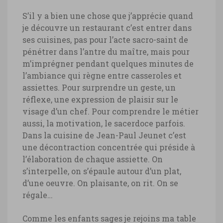
S’il y a bien une chose que j’apprécie quand
je découvre un restaurant c’est entrer dans
Jura, restaurant chef Jean-Paul
ses cuisines, pas pour l’acte sacro-saint de
Jeunet
pénétrer dans l’antre du maître, mais pour
m’imprégner pendant quelques minutes de
Jura, restaurant chef Jean-Paul Jeunet
l’ambiance qui règne entre casseroles et
© Marie-Ange Ostré
assiettes. Pour surprendre un geste, un
réflexe, une expression de plaisir sur le
visage d’un chef. Pour comprendre le métier
aussi, la motivation, le sacerdoce parfois.
Dans la cuisine de Jean-Paul Jeunet c’est
une décontraction concentrée qui préside à
l’élaboration de chaque assiette. On
s’interpelle, on s’épaule autour d’un plat,
d’une oeuvre. On plaisante, on rit. On se
régale…
Comme les enfants sages je rejoins ma table