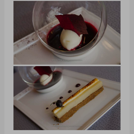
Jean-Paul Jeunet
Jura, vin jaune d’Arbois, restaurant Jean-
Paul Jeunet © Marie-Ange Ostré
Jura, restaurant chef Jean-Paul
Jeunet
Jura, restaurant chef Jean-Paul Jeunet
© Marie-Ange Ostré
Jura, restaurant chef Jean-Paul
Jeunet
Jura, restaurant chef Jean-Paul Jeunet
© Marie-Ange Ostré